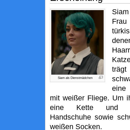
Siam
Fra
türk
den
Ha
Katz
trä
sch
Siam als Dienstmädchen
eine
mit weißer Fliege. Um i
eine Kette und 
Handschuhe sowie sch
weißen Socken.