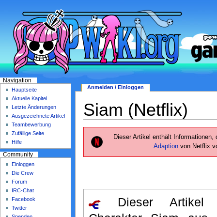
Navigation
Anmelden / Einloggen
Hauptseite
Aktuelle Kapitel
Siam (Netflix)
Letzte Änderungen
Ausgezeichnete Artikel
Teambewerbung
Zufällige Seite
Dieser Artikel enthält Informationen, 
Hilfe
Adaption
von Netflix 
Community
Einloggen
Die Crew
Forum
IRC-Chat
Dieser Artikel 
Facebook
Twitter
Spenden