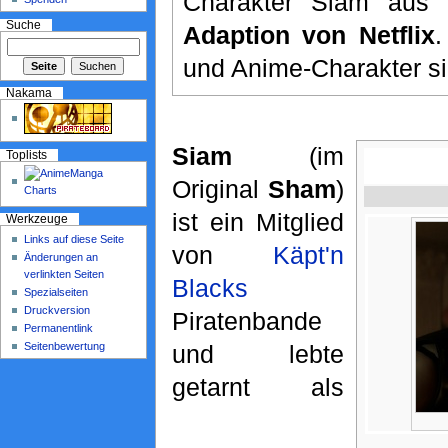
Charakter Siam aus
Suche
Adaption von Netflix
und Anime-Charakter s
Nakama
Siam
(im
Toplists
Original
Sham
)
ist ein Mitglied
Werkzeuge
Links auf diese Seite
von
Käpt'n
Änderungen an
verlinkten Seiten
Blacks
Spezialseiten
Druckversion
Piratenbande
Permanentlink
Seitenbewertung
und lebte
getarnt als