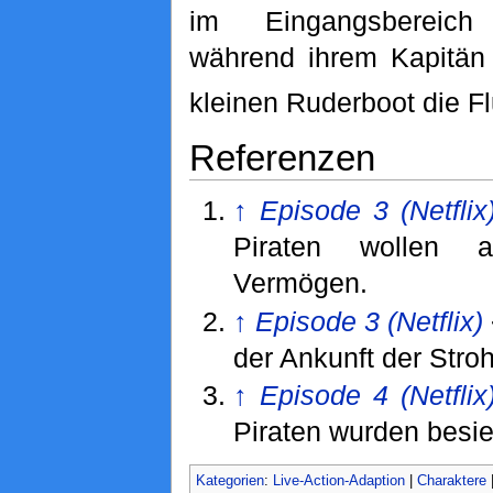
im Eingangsbereich 
während ihrem Kapitän 
kleinen Ruderboot die Fl
Referenzen
↑
Episode 3 (Netflix
Piraten wollen
Vermögen.
↑
Episode 3 (Netflix)
der Ankunft der Stro
↑
Episode 4 (Netflix
Piraten wurden besie
Kategorien
:
Live-Action-Adaption
|
Charaktere