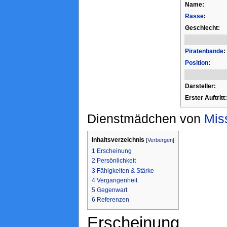
Name:
Rasse
:
Geschlecht:
Piratenbande
:
Position
:
Darsteller:
Erster Auftritt:
Dienstmädchen von
Mis
Inhaltsverzeichnis
[
Verbergen
]
1
Erscheinung
2
Persönlichkeit
3
Fähigkeiten & Stärke
4
Vergangenheit
5
Gegenwart
6
Referenzen
Erscheinung