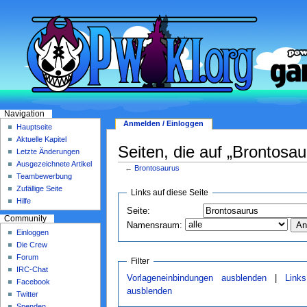
Navigation
Anmelden / Einloggen
Hauptseite
Aktuelle Kapitel
Seiten, die auf „Brontosau
Letzte Änderungen
Ausgezeichnete Artikel
←
Brontosaurus
Teambewerbung
Zufällige Seite
Links auf diese Seite
Hilfe
Seite:
Community
Namensraum:
Einloggen
Die Crew
Forum
Filter
IRC-Chat
Vorlageneinbindungen ausblenden
|
Link
Facebook
ausblenden
Twitter
Spenden