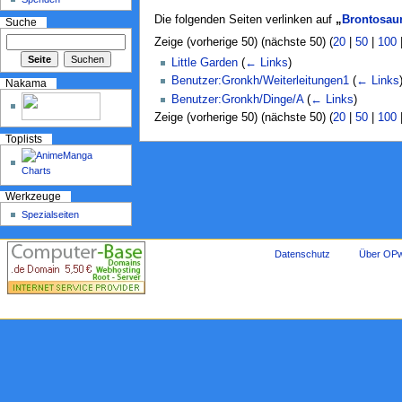
Die folgenden Seiten verlinken auf
„
Brontosau
Suche
Zeige (vorherige 50) (nächste 50) (
20
|
50
|
100
Little Garden
(
← Links
)
Benutzer:Gronkh/Weiterleitungen1
(
← Links
Nakama
Benutzer:Gronkh/Dinge/A
(
← Links
)
Zeige (vorherige 50) (nächste 50) (
20
|
50
|
100
Toplists
Werkzeuge
Spezialseiten
Datenschutz
Über OPw