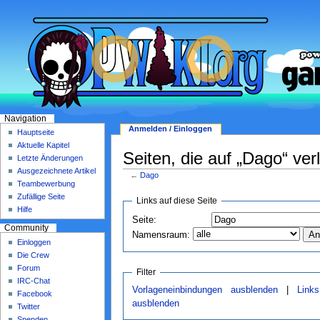
Navigation
Anmelden / Einloggen
Hauptseite
Aktuelle Kapitel
Seiten, die auf „Dago“ ver
Letzte Änderungen
Ausgezeichnete Artikel
←
Dago
Teambewerbung
Zufällige Seite
Links auf diese Seite
Hilfe
Seite:
Community
Namensraum:
Einloggen
Die Crew
Forum
Filter
IRC-Chat
Vorlageneinbindungen ausblenden
|
Link
Facebook
ausblenden
Twitter
Spenden