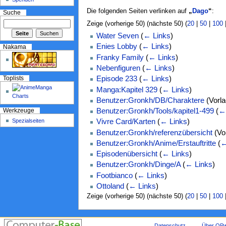
Die folgenden Seiten verlinken auf
„
Dago
“
:
Suche
Zeige (vorherige 50) (nächste 50) (
20
|
50
|
100
Water Seven
(
← Links
)
Enies Lobby
(
← Links
)
Nakama
Franky Family
(
← Links
)
Nebenfiguren
(
← Links
)
Episode 233
(
← Links
)
Toplists
Manga:Kapitel 329
(
← Links
)
Benutzer:Gronkh/DB/Charaktere
(Vorl
Benutzer:Gronkh/Tools/kapitel1-499
(
←
Werkzeuge
Spezialseiten
Vivre Card/Karten
(
← Links
)
Benutzer:Gronkh/referenzübersicht
(Vo
Benutzer:Gronkh/Anime/Erstauftritte
(
←
Episodenübersicht
(
← Links
)
Benutzer:Gronkh/Dinge/A
(
← Links
)
Footbianco
(
← Links
)
Ottoland
(
← Links
)
Zeige (vorherige 50) (nächste 50) (
20
|
50
|
100
Datenschutz
Über OPw