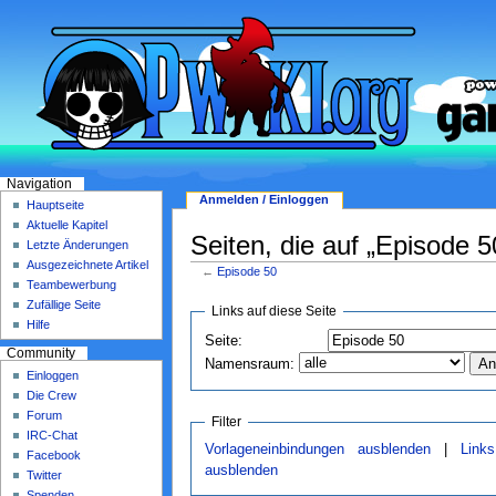
Navigation
Anmelden / Einloggen
Hauptseite
Aktuelle Kapitel
Seiten, die auf „Episode 5
Letzte Änderungen
Ausgezeichnete Artikel
←
Episode 50
Teambewerbung
Zufällige Seite
Links auf diese Seite
Hilfe
Seite:
Community
Namensraum:
Einloggen
Die Crew
Forum
Filter
IRC-Chat
Vorlageneinbindungen ausblenden
|
Link
Facebook
ausblenden
Twitter
Spenden