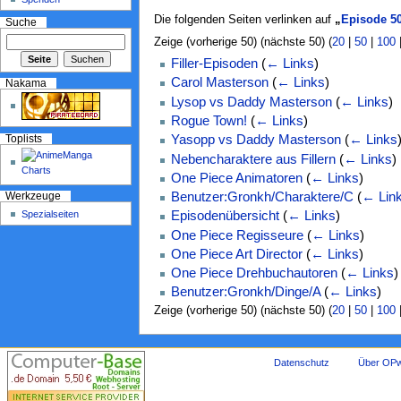
Die folgenden Seiten verlinken auf
„
Episode 5
Suche
Zeige (vorherige 50) (nächste 50) (
20
|
50
|
100
Filler-Episoden
(
← Links
)
Carol Masterson
(
← Links
)
Nakama
Lysop vs Daddy Masterson
(
← Links
)
Rogue Town!
(
← Links
)
Yasopp vs Daddy Masterson
(
← Links
Toplists
Nebencharaktere aus Fillern
(
← Links
)
One Piece Animatoren
(
← Links
)
Benutzer:Gronkh/Charaktere/C
(
← Lin
Werkzeuge
Spezialseiten
Episodenübersicht
(
← Links
)
One Piece Regisseure
(
← Links
)
One Piece Art Director
(
← Links
)
One Piece Drehbuchautoren
(
← Links
)
Benutzer:Gronkh/Dinge/A
(
← Links
)
Zeige (vorherige 50) (nächste 50) (
20
|
50
|
100
Datenschutz
Über OPw