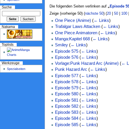
Die folgenden Seiten verlinken auf
„
Episode 5
Suche
Zeige (vorherige 50) (
nächste 50
) (
20
|
50
|
100
One Piece (Anime)
(
← Links
)
Trafalgar Laws Attacken
(
← Links
)
Nakama
One Piece Animatoren
(
← Links
)
Manga:Kapitel 668
(
← Links
)
Smiley
(
← Links
)
Toplists
Episode 575
(
← Links
)
Episode 576
(
← Links
)
Vorlage:Punk Hazard Arc (Anime)
(
← L
Werkzeuge
Spezialseiten
Punk Hazard Arc
(
← Links
)
Episode 577
(
← Links
)
Episode 578
(
← Links
)
Episode 579
(
← Links
)
Episode 580
(
← Links
)
Episode 581
(
← Links
)
Episode 582
(
← Links
)
Episode 583
(
← Links
)
Episode 584
(
← Links
)
Episode 585
(
← Links
)