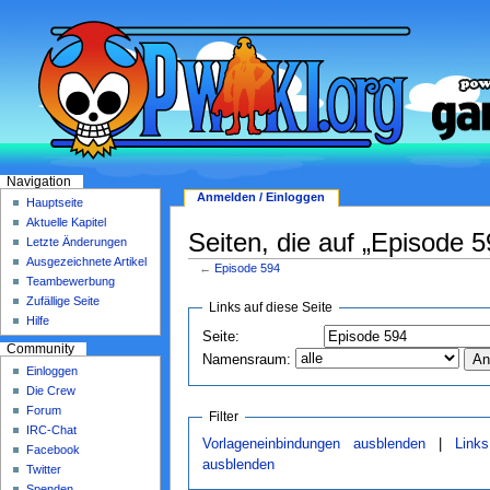
Navigation
Anmelden / Einloggen
Hauptseite
Aktuelle Kapitel
Seiten, die auf „Episode 5
Letzte Änderungen
Ausgezeichnete Artikel
←
Episode 594
Teambewerbung
Zufällige Seite
Links auf diese Seite
Hilfe
Seite:
Community
Namensraum:
Einloggen
Die Crew
Forum
Filter
IRC-Chat
Vorlageneinbindungen ausblenden
|
Link
Facebook
ausblenden
Twitter
Spenden