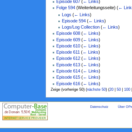
Episode 607
(
← Links
)
Folge 594
(Weiterleitungsseite)
(
← Link
Logs
(
← Links
)
Episode 594
(
← Links
)
Logs/Log Collection
(
← Links
)
Episode 608
(
← Links
)
Episode 609
(
← Links
)
Episode 610
(
← Links
)
Episode 611
(
← Links
)
Episode 612
(
← Links
)
Episode 613
(
← Links
)
Episode 614
(
← Links
)
Episode 615
(
← Links
)
Episode 616
(
← Links
)
Zeige (vorherige 50) (
nächste 50
) (
20
|
50
|
100
Datenschutz
Über OPw