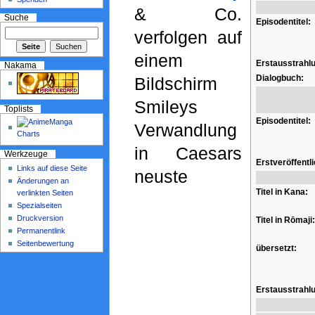
& Co.
Suche
Episodentitel:
verfolgen auf
einem
Erstausstrahl
Nakama
Dialogbuch:
Bildschirm
Smileys
Toplists
Episodentitel:
Verwandlung
in Caesars
Werkzeuge
Erstveröffentl
Links auf diese Seite
neuste
Änderungen an
Titel in Kana:
verlinkten Seiten
Spezialseiten
Druckversion
Titel in Rōmaji:
Permanentlink
Seitenbewertung
übersetzt:
Erstausstrahl