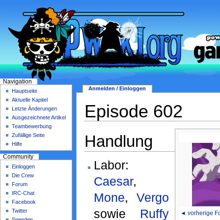
Navigation
Anmelden / Einloggen
Hauptseite
Aktuelle Kapitel
Episode 602
Letzte Änderungen
Ausgezeichnete Artikel
Teambewerbung
Handlung
Zufällige Seite
Hilfe
Community
Labor:
Einloggen
Die Crew
Caesar
,
Forum
IRC-Chat
Mone
,
Vergo
Facebook
sowie
Ruffy
Twitter
◄ vorherige F
Spenden