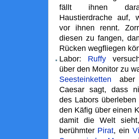
fällt ihnen dara
Haustierdrache auf, 
vor ihnen rennt. Zorr
diesen zu fangen, dam
Rücken wegfliegen kö
Labor:
Ruffy
versuch
über den Monitor zu wa
Seesteinketten
aber 
Caesar sagt, dass n
des Labors überleben 
den Käfig über einen 
damit die Welt sieht
berühmter
Pirat
, ein
V