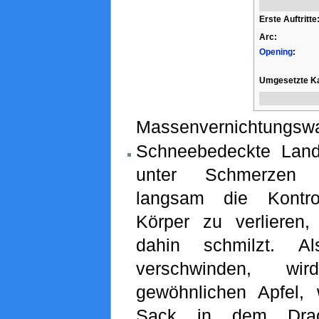
Erste Auftritte
Arc:
Opening
:
Umgesetzte Ka
Massenvernichtungswa
Schneebedeckte Land
unter Schmerzen 
langsam die Kontro
Körper zu verlieren
dahin schmilzt. A
verschwinden, w
gewöhnlichen Apfel,
Sack in dem Drache