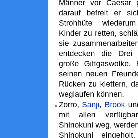
Männer vor Caesar g
darauf befreit er si
Strohhüte wiederu
Kinder zu retten, schl
sie zusammenarbeiten 
entdecken die Drei
große Giftgaswolke. 
seinen neuen Freund
Rücken zu klettern, da
weglaufen können.
Zorro,
Sanji
,
Brook
un
mit allen verfügba
Shinokuni weg, werden
Shinokuni eingeholt.