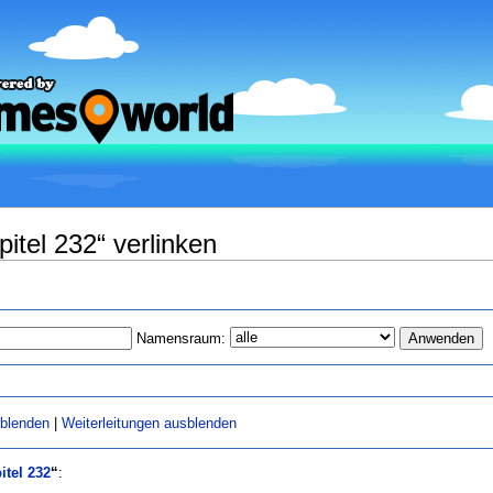
itel 232“ verlinken
Namensraum:
sblenden
|
Weiterleitungen ausblenden
tel 232
“
: