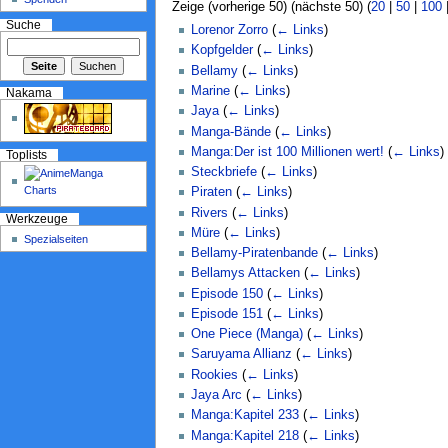
Zeige (vorherige 50) (nächste 50) (
20
|
50
|
100
Suche
Lorenor Zorro
(
← Links
)
Kopfgelder
(
← Links
)
Bellamy
(
← Links
)
Marine
(
← Links
)
Nakama
Jaya
(
← Links
)
Manga-Bände
(
← Links
)
Manga:Der ist 100 Millionen wert!
(
← Links
)
Toplists
Steckbriefe
(
← Links
)
Piraten
(
← Links
)
Rivers
(
← Links
)
Werkzeuge
Müre
(
← Links
)
Spezialseiten
Bellamy-Piratenbande
(
← Links
)
Bellamys Attacken
(
← Links
)
Episode 150
(
← Links
)
Episode 151
(
← Links
)
One Piece (Manga)
(
← Links
)
Saruyama Allianz
(
← Links
)
Rookies
(
← Links
)
Jaya Arc
(
← Links
)
Manga:Kapitel 233
(
← Links
)
Manga:Kapitel 218
(
← Links
)