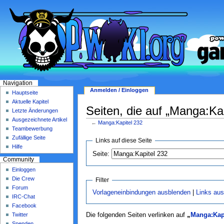
Navigation
Anmelden / Einloggen
Hauptseite
Aktuelle Kapitel
Seiten, die auf „Manga:Kap
Letzte Änderungen
Ausgezeichnete Artikel
←
Manga:Kapitel 232
Teambewerbung
Zufällige Seite
Links auf diese Seite
Hilfe
Seite:
Community
Einloggen
Die Crew
Filter
Forum
Vorlageneinbindungen ausblenden
|
Links au
IRC-Chat
Facebook
Twitter
Die folgenden Seiten verlinken auf
„
Manga:Kapi
Spenden