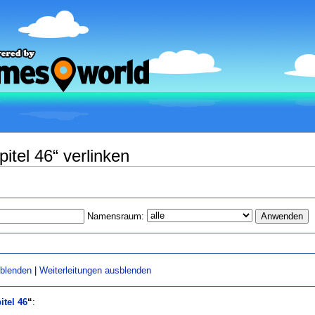
itel 46“ verlinken
Namensraum:
sblenden
|
Weiterleitungen ausblenden
tel 46
“
: