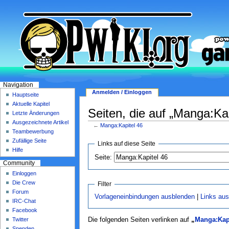
Navigation
Anmelden / Einloggen
Hauptseite
Aktuelle Kapitel
Seiten, die auf „Manga:Kap
Letzte Änderungen
Ausgezeichnete Artikel
←
Manga:Kapitel 46
Teambewerbung
Zufällige Seite
Links auf diese Seite
Hilfe
Seite:
Community
Einloggen
Die Crew
Filter
Forum
Vorlageneinbindungen ausblenden
|
Links au
IRC-Chat
Facebook
Twitter
Die folgenden Seiten verlinken auf
„
Manga:Kapi
Spenden