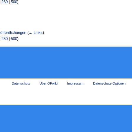
|
250
|
500
)
öffentlichungen
(
← Links
)
|
250
|
500
)
Datenschutz
Über OPwiki
Impressum
Datenschutz-Optionen