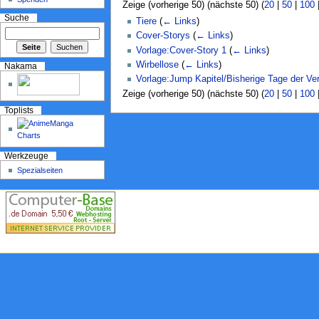
Zeige (vorherige 50) (nächste 50) (
20
|
50
|
100
Suche
Tiere
(
← Links
)
Cover-Storys
(
← Links
)
Vorlage:Cover-Story 1
(
← Links
)
Wirbellose
(
← Links
)
Nakama
Vorlage:Jump Kapitel/Bisherige Tage der Ver
Zeige (vorherige 50) (nächste 50) (
20
|
50
|
100
Toplists
Werkzeuge
Spezialseiten