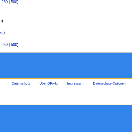
|
250
|
500
)
s
)
ks
)
)
|
250
|
500
)
Datenschutz
Über OPwiki
Impressum
Datenschutz-Optionen