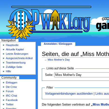
Navigation
Anmelden / Einloggen
Hauptseite
Aktuelle Kapitel
Seiten, die auf „Miss Moth
Letzte Änderungen
Ausgezeichnete Artikel
←
Miss Mother's Day
Teambewerbung
Zufällige Seite
Links auf diese Seite
Hilfe
Seite:
Community
Einloggen
Die Crew
Filter
Forum
Vorlageneinbindungen ausblenden
|
Links au
IRC-Chat
Facebook
Twitter
Die folgenden Seiten verlinken auf
„
Miss Mothe
Spenden