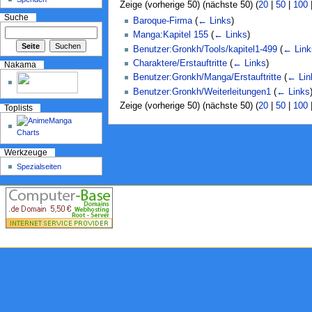
Zeige (vorherige 50) (nächste 50) (
20
|
50
|
100
Suche
Baroque-Firma
(
← Links
)
Manga:Kapitel 155
(
← Links
)
Benutzer:Gronkh/Tools/kapitel1-499
(
← Link
Charaktere/Erstauftritte
(
← Links
)
Nakama
Benutzer:Gronkh/Manga/Erstauftritte
(
← Lin
Benutzer:Gronkh/Weiterleitungen1
(
← Links
Zeige (vorherige 50) (nächste 50) (
20
|
50
|
100
Toplists
Werkzeuge
Spezialseiten