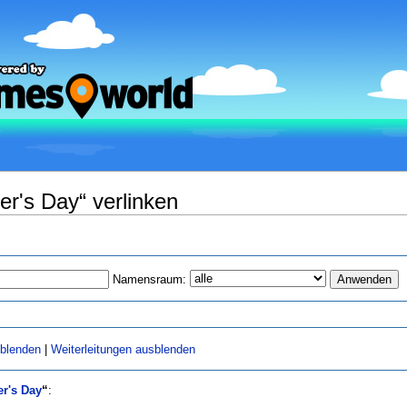
er's Day“ verlinken
Namensraum:
sblenden
|
Weiterleitungen ausblenden
r's Day
“
: