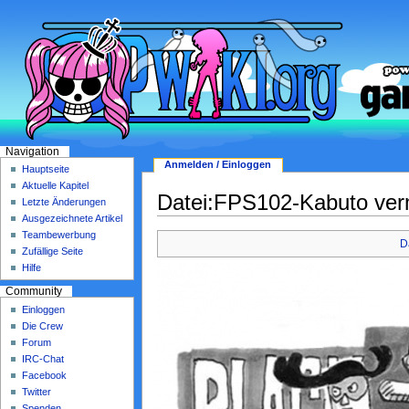
Navigation
Anmelden / Einloggen
Hauptseite
Aktuelle Kapitel
Datei:FPS102-Kabuto verm
Letzte Änderungen
Ausgezeichnete Artikel
Teambewerbung
D
Zufällige Seite
Hilfe
Community
Einloggen
Die Crew
Forum
IRC-Chat
Facebook
Twitter
Spenden