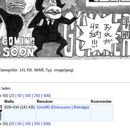
, Dateigröße: 141 KB, MIME-Typ: image/jpeg)
 laden.
e 50) (
20
|
50
|
100
|
250
|
500
)
Maße
Benutzer
Kommentar
928×434
(141 KB)
Simit90
(
Diskussion
|
Beiträge
)
e 50) (
20
|
50
|
100
|
250
|
500
)