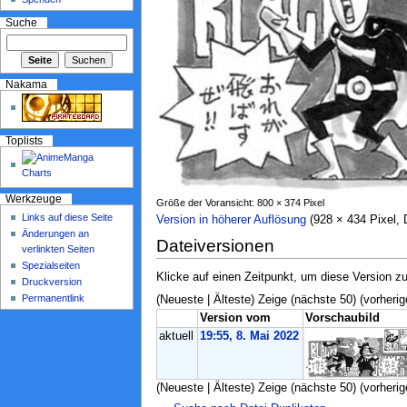
Suche
Nakama
Toplists
Werkzeuge
Größe der Voransicht: 800 × 374 Pixel
Links auf diese Seite
Version in höherer Auflösung
‎ (928 × 434 Pixel
Änderungen an
Dateiversionen
verlinkten Seiten
Spezialseiten
Klicke auf einen Zeitpunkt, um diese Version zu
Druckversion
Permanentlink
(Neueste | Älteste) Zeige (nächste 50) (vorherig
Version vom
Vorschaubild
aktuell
19:55, 8. Mai 2022
(Neueste | Älteste) Zeige (nächste 50) (vorherig