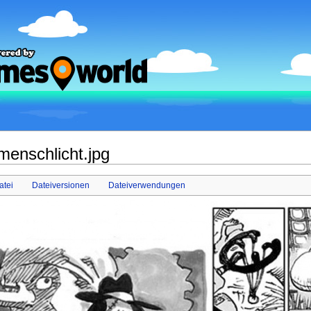
enschlicht.jpg
atei
Dateiversionen
Dateiverwendungen