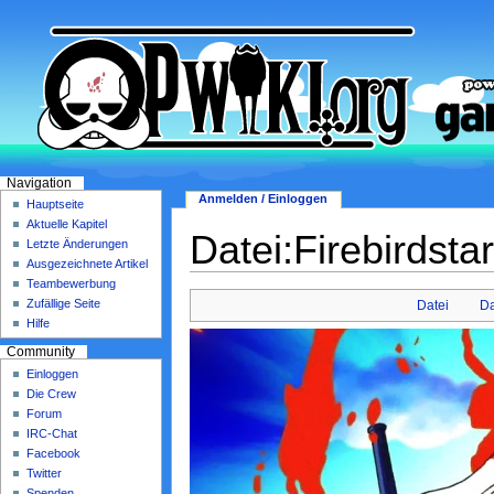
Navigation
Anmelden / Einloggen
Hauptseite
Aktuelle Kapitel
Datei:Firebirdsta
Letzte Änderungen
Ausgezeichnete Artikel
Teambewerbung
Zufällige Seite
Datei
Da
Hilfe
Community
Einloggen
Die Crew
Forum
IRC-Chat
Facebook
Twitter
Spenden