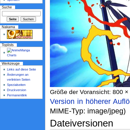
Suche
Nakama
Toplists
Werkzeuge
Links auf diese Seite
Änderungen an
verlinkten Seiten
Spezialseiten
Druckversion
Größe der Voransicht: 800 × 
Permanentlink
Version in höherer Aufl
MIME-Typ: image/jpeg)
Dateiversionen