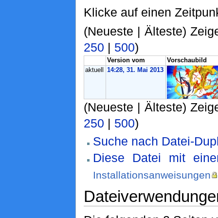
Klicke auf einen Zeitpun
(Neueste | Älteste) Zeig
250
|
500
)
Version vom
Vorschaubild
aktuell
14:28, 31. Mai 2013
(Neueste | Älteste) Zeig
250
|
500
)
Suche nach Datei-Dupl
Diese Datei mit ein
Installationsanweisungen
Dateiverwendunge