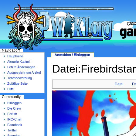
Navigation
Anmelden / Einloggen
Hauptseite
Aktuelle Kapitel
Datei:Firebirdsta
Letzte Änderungen
Ausgezeichnete Artikel
Teambewerbung
Zufällige Seite
Datei
Da
Hilfe
Community
Einloggen
Die Crew
Forum
IRC-Chat
Facebook
Twitter
Spenden