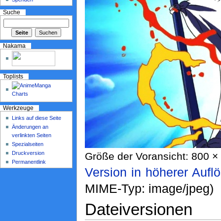
Suche
Nakama
Toplists
Werkzeuge
Links auf diese Seite
Änderungen an
verlinkten Seiten
Spezialseiten
Druckversion
Größe der Voransicht: 800 × 
Permanentlink
Version in höherer Aufl
MIME-Typ: image/jpeg)
Dateiversionen