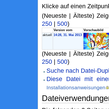
Klicke auf einen Zeitpun
(Neueste | Älteste) Zeig
250
|
500
)
Version vom
Vorschaubild
aktuell
14:28, 31. Mai 2013
(Neueste | Älteste) Zeig
250
|
500
)
Suche nach Datei-Dupl
Diese Datei mit ein
Installationsanweisungen
Dateiverwendunge