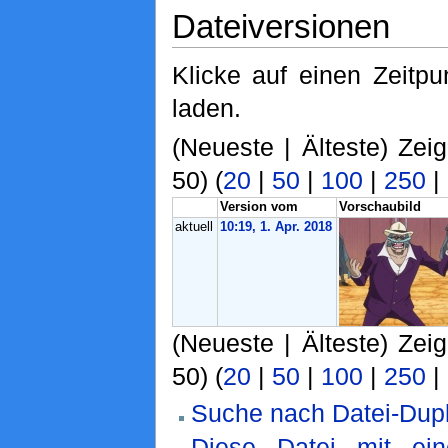
Dateiversionen
Klicke auf einen Zeitp
laden.
(Neueste | Älteste) Zei
50) (
20
|
50
|
100
|
250
|
Version vom
Vorschaubild
aktuell
10:19, 1. Apr. 2018
(Neueste | Älteste) Zei
50) (
20
|
50
|
100
|
250
|
Suche nach Datei-Dupl
Diese Datei mit ei