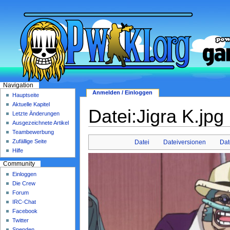
Navigation
Anmelden / Einloggen
Hauptseite
Aktuelle Kapitel
Datei:Jigra K.jpg
Letzte Änderungen
Ausgezeichnete Artikel
Teambewerbung
Zufällige Seite
Datei
Dateiversionen
Dat
Hilfe
Community
Einloggen
Die Crew
Forum
IRC-Chat
Facebook
Twitter
Spenden