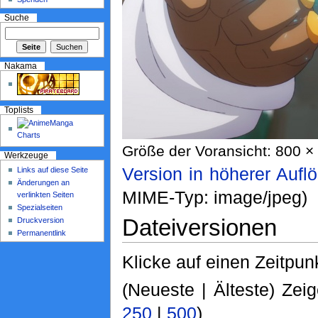
Suche
Nakama
Toplists
Größe der Voransicht: 800 × 
Werkzeuge
Version in höherer Aufl
Links auf diese Seite
Änderungen an
MIME-Typ: image/jpeg)
verlinkten Seiten
Spezialseiten
Dateiversionen
Druckversion
Permanentlink
Klicke auf einen Zeitpun
(Neueste | Älteste) Zeig
250
|
500
)