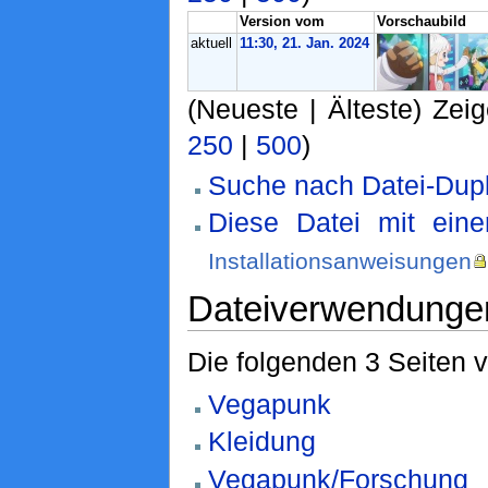
Version vom
Vorschaubild
aktuell
11:30, 21. Jan. 2024
(Neueste | Älteste) Zeig
250
|
500
)
Suche nach Datei-Dupl
Diese Datei mit ein
Installationsanweisungen
Dateiverwendunge
Die folgenden 3 Seiten 
Vegapunk
Kleidung
Vegapunk/Forschung