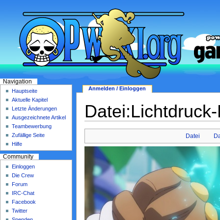
Navigation
Anmelden / Einloggen
Hauptseite
Aktuelle Kapitel
Datei:Lichtdruck
Letzte Änderungen
Ausgezeichnete Artikel
Teambewerbung
Zufällige Seite
Datei
Da
Hilfe
Community
Einloggen
Die Crew
Forum
IRC-Chat
Facebook
Twitter
Spenden