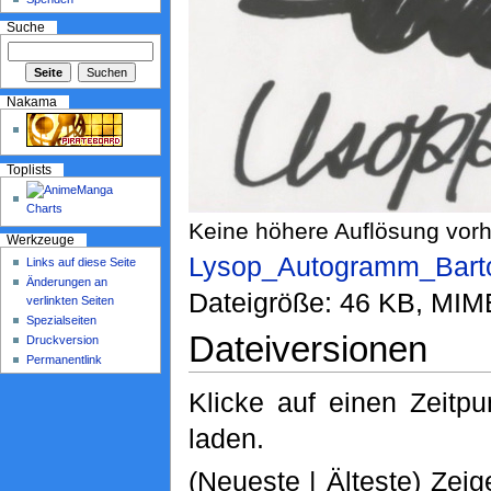
Suche
Nakama
Toplists
Keine höhere Auflösung vor
Werkzeuge
Lysop_Autogramm_Barto
Links auf diese Seite
Änderungen an
Dateigröße: 46 KB, MIM
verlinkten Seiten
Spezialseiten
Dateiversionen
Druckversion
Permanentlink
Klicke auf einen Zeitp
laden.
(Neueste | Älteste) Zeig