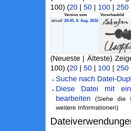
100) (
20
|
50
|
100
|
250
Version vom
Vorschaubild
aktuell
20:45, 8. Aug. 2016
(Neueste | Älteste) Zeig
100) (
20
|
50
|
100
|
250
Suche nach Datei-Dupl
Diese Datei mit ei
bearbeiten
(Siehe die
weitere Informationen)
Dateiverwendunge