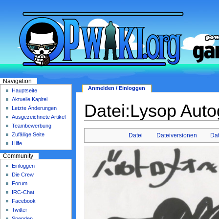
Navigation
Anmelden / Einloggen
Hauptseite
Aktuelle Kapitel
Datei:Lysop Aut
Letzte Änderungen
Ausgezeichnete Artikel
Teambewerbung
Zufällige Seite
Datei
Dateiversionen
Da
Hilfe
Community
Einloggen
Die Crew
Forum
IRC-Chat
Facebook
Twitter
Spenden