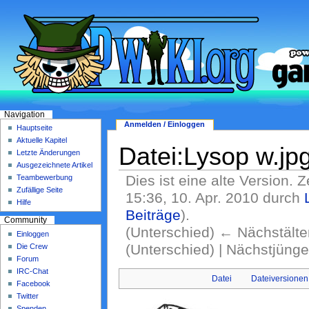
Navigation
Anmelden / Einloggen
Hauptseite
Aktuelle Kapitel
Datei:Lysop w.jp
Letzte Änderungen
Ausgezeichnete Artikel
Dies ist eine alte Version. 
Teambewerbung
Zufällige Seite
15:36, 10. Apr. 2010 durch
Hilfe
Beiträge
)
.
Community
(Unterschied) ← Nächstälter
Einloggen
(Unterschied) | Nächstjüng
Die Crew
Forum
IRC-Chat
Datei
Dateiversionen
Facebook
Twitter
Spenden