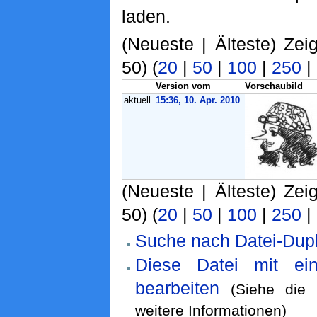
laden.
(Neueste | Älteste) Zei
50) (
20
|
50
|
100
|
250
|
Version vom
Vorschaubild
aktuell
15:36, 10. Apr. 2010
(Neueste | Älteste) Zei
50) (
20
|
50
|
100
|
250
|
Suche nach Datei-Dupl
Diese Datei mit ei
bearbeiten
(Siehe die
weitere Informationen)