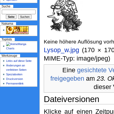
Suche
Nakama
Toplists
Keine höhere Auflösung vor
Lysop_w.jpg
‎ (170 × 17
Werkzeuge
MIME-Typ: image/jpeg)
Links auf diese Seite
Änderungen an
Eine
gesichtete V
verlinkten Seiten
Spezialseiten
freigegeben
am
23. O
Druckversion
Permanentlink
dieser 
Dateiversionen
Klicke auf einen Zeitp