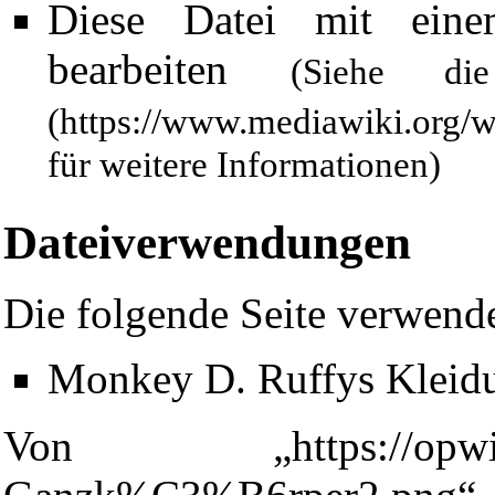
Diese Datei mit ein
bearbeiten
(Siehe 
für weitere Informationen)
Dateiverwendungen
Die folgende Seite verwende
Diese Seite wurde zuletzt am 24. Februar 2009 um 20:31 Uhr ge
Monkey D. Ruffys Kleid
Powered by
Computer-Base
.
Datenschutz-Optionen
Von „
https://opw