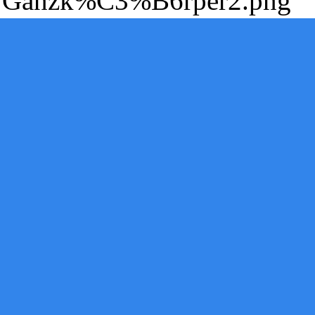
Ganzk%C3%B6rper2.png
“