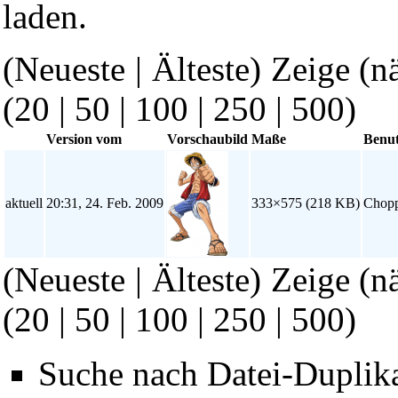
laden.
(Neueste | Älteste) Zeige (n
(
20
|
50
|
100
|
250
|
500
)
Version vom
Vorschaubild
Maße
Benut
aktuell
20:31, 24. Feb. 2009
333×575
(218 KB)
Chop
(Neueste | Älteste) Zeige (n
(
20
|
50
|
100
|
250
|
500
)
Suche nach Datei-Duplik