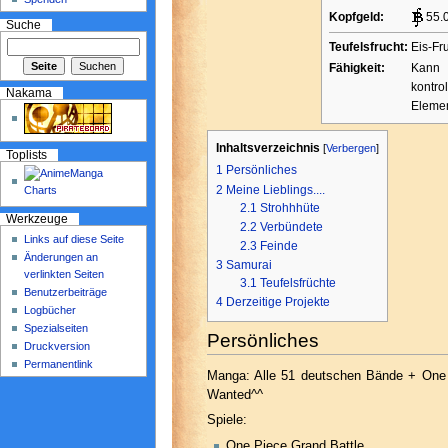
Kopfgeld:
55.
Suche
Teufelsfrucht:
Eis-Fr
Fähigkeit:
Kann 
kontr
Nakama
Eleme
Inhaltsverzeichnis
[
Verbergen
]
Toplists
1
Persönliches
2
Meine Lieblings....
2.1
Strohhhüte
Werkzeuge
2.2
Verbündete
Links auf diese Seite
2.3
Feinde
Änderungen an
3
Samurai
verlinkten Seiten
3.1
Teufelsfrüchte
Benutzerbeiträge
4
Derzeitige Projekte
Logbücher
Spezialseiten
Persönliches
Druckversion
Permanentlink
Manga: Alle 51 deutschen Bände + One 
Wanted^^
Spiele:
One Piece Grand Battle