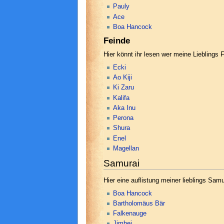
Pauly
Ace
Boa Hancock
Feinde
Hier könnt ihr lesen wer meine Lieblings 
Ecki
Ao Kiji
Ki Zaru
Kalifa
Aka Inu
Perona
Shura
Enel
Magellan
Samurai
Hier eine auflistung meiner lieblings Samu
Boa Hancock
Bartholomäus Bär
Falkenauge
Jimbei