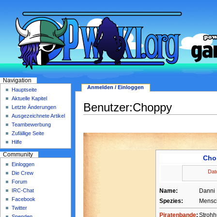
Navigation
Anmelden / Einloggen
Hauptseite
Aktuelle Kapitel
Benutzer:Choppy
Letzte Änderungen
Ausgezeichnete Artikel
Teambewerbung
Zufällige Seite
Hilfe
Community
Cho
Einloggen
Dat
Die Crew
Forum
Name:
Danni
IRC-Chat
Facebook
Spezies:
Mensc
Twitter
Piratenbande
:
Stroh
Spenden