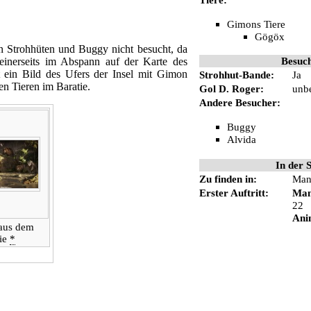
Gimons Tiere
Gögöx
en Strohhüten und Buggy nicht besucht, da
Besuc
einerseits im Abspann auf der Karte des
t ein Bild des Ufers der Insel mit Gimon
Strohhut-Bande
:
Ja
en Tieren im Baratie.
Gol D. Roger
:
unb
Andere Besucher:
Buggy
Alvida
In der S
Zu finden in:
Man
Erster Auftritt:
Ma
22
Ani
 aus dem
tie
*
dert.