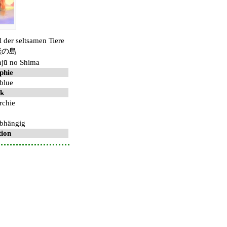
l der seltsamen Tiere
獣の島
njū no Shima
phie
blue
ik
rchie
bhängig
tion