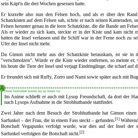
sein Käpt'n die drei Wochen gesessen hatte.
Er kraxelte also nun den Felsen hoch, und als er über den Rand 
Schatzkisten auf dem Felsen sah, schrie er nach seinen Kameraden, u
Felsen herunter genau in die leere Schatzkiste, die die Bande am Felsen
Als er wieder zu sich kam, steckte er in der Kiste und kam nicht
hatten die Insel verlassen und ihr Schiff war in der Ferne noch zu 
Ufer der Insel nicht mehr.
Da Gimon nicht mehr aus der Schatzkiste herauskam, ist sie in 
"verschmolzen". Würde er die Kiste wieder entfernen, so meinte er, 
bis heute die Tiere der Insel und verjagt Eindringlinge, die scharf auf d
Er freundet sich mit
Ruffy
,
Zorro
und
Nami
sowie später auch mit Bug
Dieser Sachverhalt kommt nur im
Anime
vor.
Im Anime schließt er auch mit
Lysop
Freundschaft, da dort der Han
nach Lysops Aufnahme in die
Strohhutbande
stattfindet.
Zwei Jahre nach dem Besuch der Strohhutbande hat Gimon einen
[1]
Sarfunkel – der Frau, die in einem Fass steckt – gefunden.
Während a
Botschaft
Vegapunks
verfolgt wurde, war dies auf der Insel der s
[2]
Sarfunkel verfolgten die Botschaft nicht.