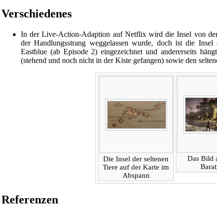
Verschiedenes
In der
Live-Action-Adaption
auf Netflix wird die Insel von d
der Handlungsstrang weggelassen wurde, doch ist die Insel 
Eastblue (ab
Episode 2
) eingezeichnet und andererseits häng
(stehend und noch nicht in der Kiste gefangen) sowie den selten
Das Bild
Die Insel der seltenen
Bara
Tiere auf der Karte im
Abspann
Diese Seite wurde zuletzt am 12. März 2026 um 23:35 Uhr geän
[3 beobachtende Benutzer]
Referenzen
Powered by
Computer-Base
.
Datenschutz-Optionen