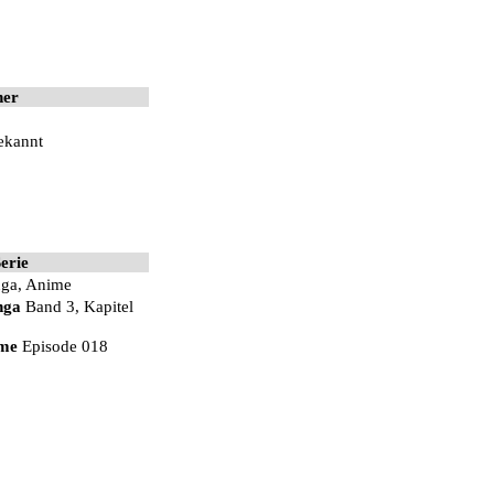
her
ekannt
erie
ga
,
Anime
nga
Band 3
,
Kapitel
me
Episode 018