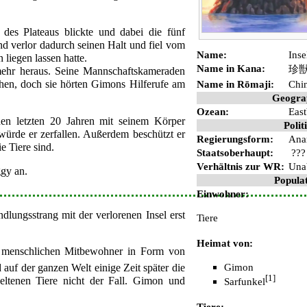
des Plateaus blickte und dabei die fünf
nd verlor dadurch seinen Halt und fiel vom
Name:
Inse
 liegen lassen hatte.
Name in Kana:
珍
 mehr heraus. Seine Mannschaftskameraden
sehen, doch sie hörten Gimons Hilferufe am
Name in Rōmaji:
Chi
Geogra
Ozean:
East
den letzten 20 Jahren mit seinem Körper
Polit
würde er zerfallen. Außerdem beschützt er
Regierungsform:
Ana
ie Tiere sind.
Staatsoberhaupt:
???
Verhältnis zur
WR
:
Una
gy an.
Popula
Einwohner:
dlungsstrang mit der verlorenen Insel erst
Tiere
Heimat von:
 menschlichen Mitbewohner in Form von
Gimon
uf der ganzen Welt einige Zeit später die
[1]
eltenen Tiere nicht der Fall. Gimon und
Sarfunkel
Tiere: