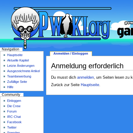
Navigation
Anmelden / Einloggen
Hauptseite
Aktuelle Kapitel
Anmeldung erforderlich
Letzte Änderungen
Ausgezeichnete Artikel
Teambewerbung
Du musst dich
anmelden
, um Seiten lesen zu 
Zufällige Seite
Zurück zur Seite
Hauptseite
.
Hilfe
Community
Einloggen
Die Crew
Forum
IRC-Chat
Facebook
Twitter
Spenden