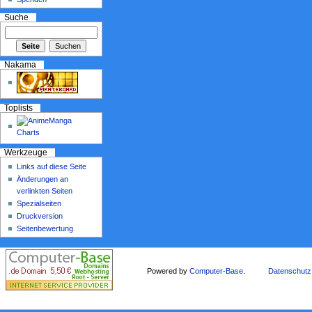
Suche
Nakama
Toplists
Werkzeuge
Links auf diese Seite
Änderungen an
verlinkten Seiten
Spezialseiten
Druckversion
Seitenbewertung
Powered by
Computer-Base
.
Datenschutz