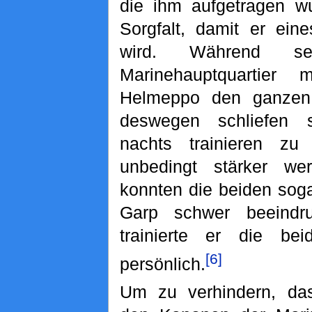
die ihm aufgetragen wu
Sorgfalt, damit er ein
wird. Während s
Marinehauptquartier
Helmeppo den ganzen
deswegen schliefen 
nachts trainieren z
unbedingt stärker we
konnten die beiden sog
Garp schwer beeindr
trainierte er die be
[6]
persönlich.
Um zu verhindern, d