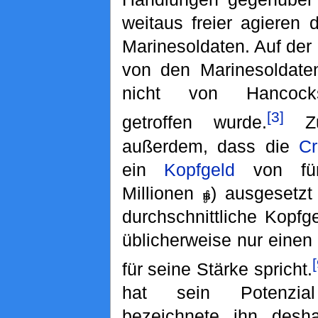
weitaus freier agieren 
Marinesoldaten. Auf der
von den Marinesoldaten
nicht von Hancocks
[3]
getroffen wurde.
Zu
außerdem, dass die
Cr
ein
Kopfgeld
von fün
Millionen
) ausgesetzt
durchschnittliche Kopfg
üblicherweise nur einen
für seine Stärke spricht.
hat sein Potenzia
bezeichnete ihn desh