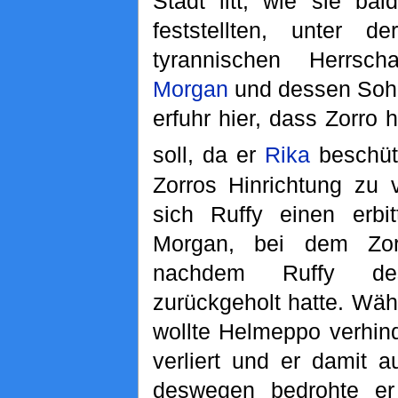
Stadt litt, wie sie bald
feststellten, unter der
tyrannischen Herrs
Morgan
und dessen Soh
erfuhr hier, dass Zorro 
soll, da er
Rika
beschütz
Zorros Hinrichtung zu v
sich Ruffy einen erbi
Morgan, bei dem Zor
nachdem Ruffy des
zurückgeholt hatte. Wä
wollte Helmeppo verhin
verliert und er damit 
deswegen bedrohte er