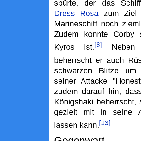
spürte, der das Schif
Dress Rosa
zum Ziel h
Marineschiff noch ziem
Zudem konnte Corby s
[8]
Kyros ist.
Neben Ob
beherrscht er auch Rüs
schwarzen Blitze um
seiner Attacke "Hones
zudem darauf hin, dass
Königshaki beherrscht,
gezielt mit in seine A
[13]
lassen kann.
Gegenwart