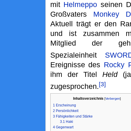
mit
Helmeppo
seinen Di
Großvaters
Monkey D
Aktuell trägt er den R
und ist zusammen 
Mitglied der geh
Spezialeinheit
SWOR
Ereignisse des
Rocky P
ihm der Titel
Held
(j
[3]
zugesprochen.
Inhaltsverzeichnis
[
Verbergen
]
1
Erscheinung
2
Persönlichkeit
3
Fähigkeiten und Stärke
3.1
Haki
4
Gegenwart