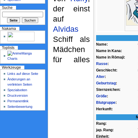
der einst
Suche
auf
Alvidas
Nakama
Schiff als
Name:
Mädchen
Toplists
Name in Kana:
für alles
Name in Rōmaji:
Rasse
:
Werkzeuge
Geschlecht:
Links auf diese Seite
Alter
:
Änderungen an
Geburtstag
:
verlinkten Seiten
Sternzeichen:
Spezialseiten
Druckversion
Größe
:
Permanentlink
Blutgruppe
:
Seitenbewertung
Herkunft:
M
Rang:
jap. Rang:
Einheit: