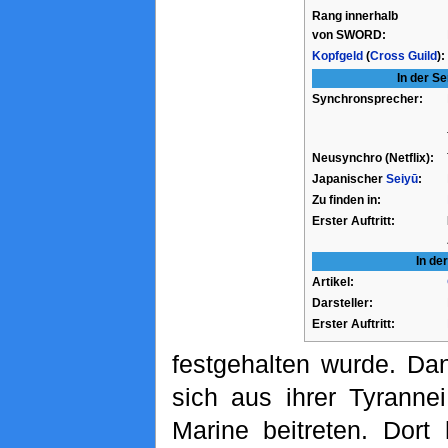
Rang innerhalb
von SWORD:
Kopfgeld
(
Cross Guild
):
In der S
Synchronsprecher:
Neusynchro (Netflix):
Japanischer
Seiyū
:
Zu finden in:
Erster Auftritt:
In de
Artikel:
Darsteller:
Erster Auftritt:
festgehalten wurde. Da
sich aus ihrer Tyranne
Marine beitreten. Dor