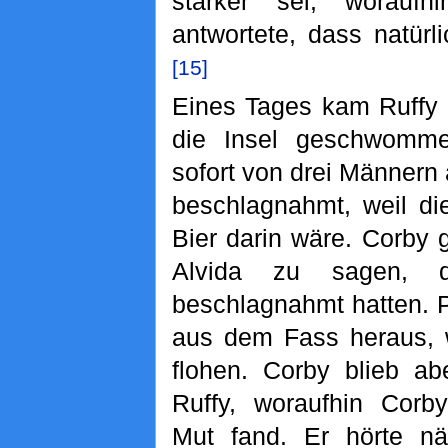
stärker sei, woraufhi
antwortete, dass natürli
[15]
Eines Tages kam Ruffy 
die Insel geschwomm
sofort von drei Männern
beschlagnahmt, weil di
Bier darin wäre. Corby g
Alvida zu sagen, 
beschlagnahmt hatten. P
aus dem Fass heraus, w
flohen. Corby blieb ab
Ruffy, woraufhin Corb
Mut fand. Er hörte nä