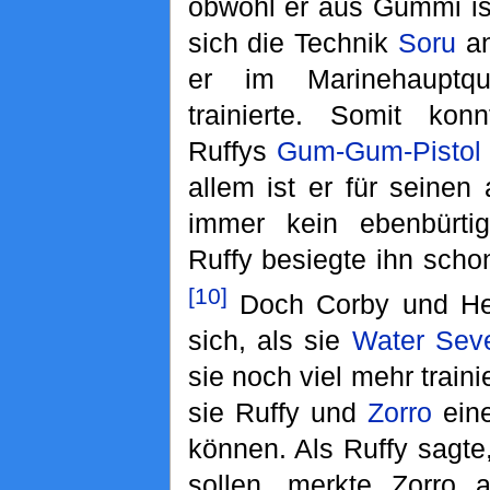
obwohl er aus Gummi is
sich die Technik
Soru
an
er im Marinehauptqu
trainierte. Somit konn
Ruffys
Gum-Gum-Pistol
allem ist er für seinen
immer kein ebenbürti
Ruffy besiegte ihn scho
[10]
Doch Corby und He
sich, als sie
Water Sev
sie noch viel mehr train
sie Ruffy und
Zorro
eine
können. Als Ruffy sagte
sollen, merkte Zorro 