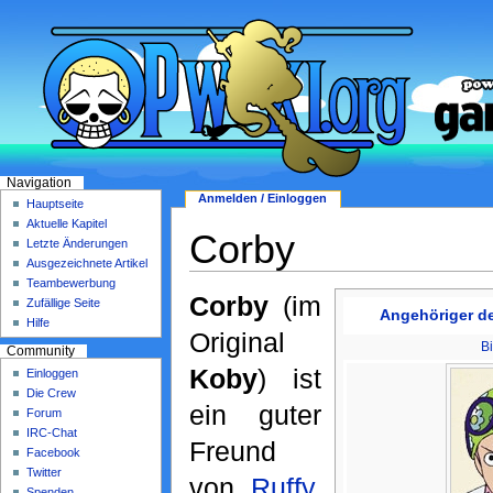
Navigation
Anmelden / Einloggen
Hauptseite
Aktuelle Kapitel
Corby
Letzte Änderungen
Ausgezeichnete Artikel
Teambewerbung
Corby
(im
Zufällige Seite
Angehöriger de
Hilfe
Original
Bi
Community
Koby
) ist
Einloggen
Die Crew
ein guter
Forum
IRC-Chat
Freund
Facebook
Twitter
von
Ruffy
,
Spenden