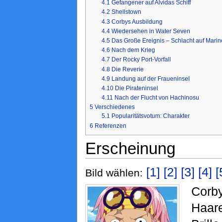
4.1
Gefangener auf Alvidas Schiff
4.2
Shellstown
4.3
Corbys Ausbildung
4.4
Wiedersehen in Water Seven
4.5
Das Große Ereignis – Schlacht auf Marin
4.6
Nach dem Krieg
4.7
Der Rocky Port-Vorfall
4.8
Die Reverie
4.9
Landung auf der Fraueninsel
4.10
Die Pirateninsel
4.11
Nach der Flucht von Hachinosu
5
Verschiedenes
5.1
Popularitätsvotum: Charakter
6
Referenzen
Erscheinung
[1]
[2]
[3]
[4]
[
Bild wählen:
Corb
Haar