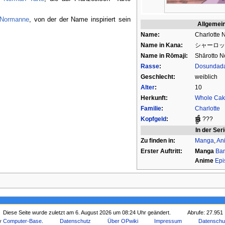
Normanne
, von der der Name inspiriert sein
Allgemei
Name:
Charlotte
Name in Kana:
シャーロッ
Name in Rōmaji:
Shārotto 
Rasse
:
Dosundad
Geschlecht:
weiblich
Alter
:
10
Herkunft:
Whole Cak
Familie
:
Charlotte
Kopfgeld
:
???
In der Ser
Zu finden in:
Manga
,
An
Erster Auftritt:
Manga
Ba
Anime
Epi
Diese Seite wurde zuletzt am 6. August 2026 um 08:24 Uhr geändert.
Abrufe: 27.951
by
Computer-Base
.
Datenschutz
Über OPwiki
Impressum
Datenschu