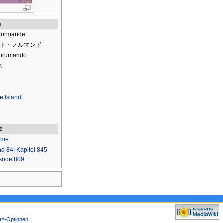
n
 Normande
ト・ノルマンド
Norumando
a
e Island
ie
ime
nd 84
,
Kapitel 845
sode 809
tz-Optionen