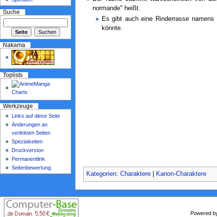
normande" heißt.
Suche
Es gibt auch eine Rinderrasse namens
könnte.
Nakama
Toplists
Werkzeuge
Links auf diese Seite
Änderungen an
verlinkten Seiten
Spezialseiten
Druckversion
Permanentlink
Seitenbewertung
Kategorien
:
Charaktere
|
Kanon-Charaktere
Powered 