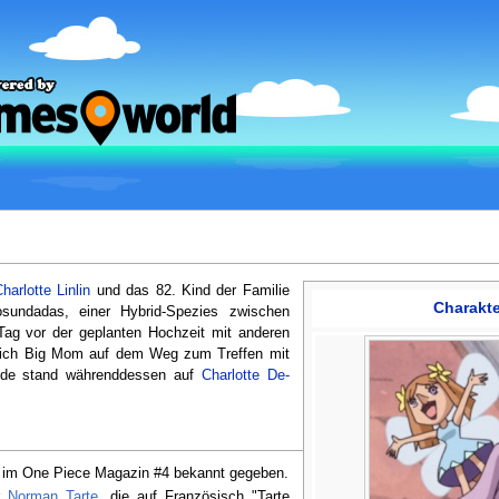
harlotte Linlin
und das 82. Kind der Familie
Charakte
sundadas, einer Hybrid-Spezies zwischen
Tag vor der geplanten Hochzeit mit anderen
 sich Big Mom auf dem Weg zum Treffen mit
de stand währenddessen auf
Charlotte De-
 im One Piece Magazin #4 bekannt gegeben.
r
Norman Tarte
, die auf Französisch "Tarte