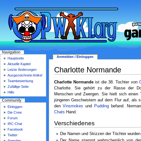
Navigation
Anmelden / Einloggen
Hauptseite
Aktuelle Kapitel
Charlotte Normande
Letzte Änderungen
Ausgezeichnete Artikel
Teambewerbung
Charlotte Normande
ist die 38. Tochter von
C
Zufällige Seite
Charlotte. Sie gehört zu der Rasse der Do
Hilfe
Menschen und Zwergen. Sie hielt sich einen 
jüngeren Geschwistern auf dem Flur auf, als
Community
den
Vinsmokes
und
Pudding
befand. Norman
Einloggen
Chats
Hand.
Die Crew
Forum
Verschiedenes
IRC-Chat
Facebook
Die Namen und Skizzen der Töchter wurden
Twitter
Der Name stammt wahrscheinlich von de
Spenden