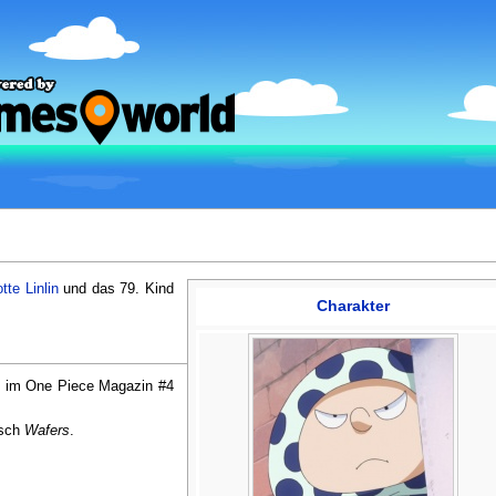
tte Linlin
und das 79. Kind
Charakter
n im One Piece Magazin #4
isch
Wafers
.