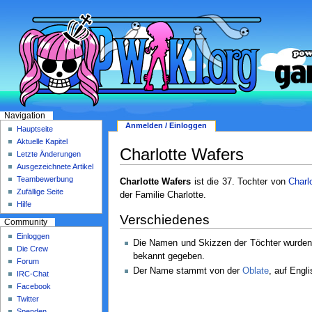
Navigation
Anmelden / Einloggen
Hauptseite
Aktuelle Kapitel
Charlotte Wafers
Letzte Änderungen
Ausgezeichnete Artikel
Teambewerbung
Charlotte Wafers
ist die 37. Tochter von
Charlo
Zufällige Seite
der Familie Charlotte.
Hilfe
Verschiedenes
Community
Einloggen
Die Namen und Skizzen der Töchter wurde
Die Crew
bekannt gegeben.
Forum
Der Name stammt von der
Oblate
, auf Engl
IRC-Chat
Facebook
Twitter
Spenden