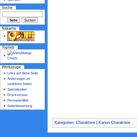
Suche
Nakama
Toplists
Werkzeuge
Links auf diese Seite
Änderungen an
verlinkten Seiten
Spezialseiten
Druckversion
Permanentlink
Seitenbewertung
Kategorien
:
Charaktere
|
Kanon-Charaktere