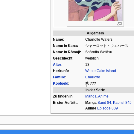
Allgemein
Name:
Charlotte Wafers
Name in Kana:
シャーロット・ウエハース
Name in Rōmaji:
Shārotto Wefāsu
Geschlecht:
weiblich
Alter
:
13
Herkunft:
Whole Cake Island
Familie
:
Charlotte
Kopfgeld
:
???
In der Serie
Zu finden in:
Manga
,
Anime
Erster Auftritt:
Manga
Band 84
,
Kapitel 845
Anime
Episode 809