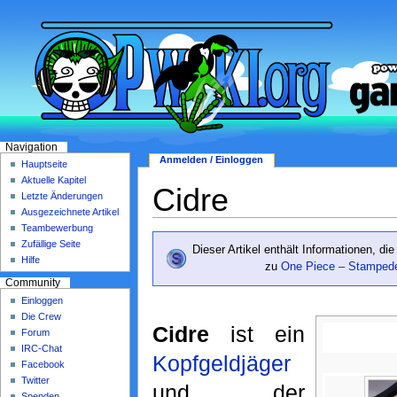
Navigation
Anmelden / Einloggen
Hauptseite
Aktuelle Kapitel
Cidre
Letzte Änderungen
Ausgezeichnete Artikel
Teambewerbung
Zufällige Seite
Dieser Artikel enthält Informationen, di
Hilfe
zu
One Piece – Stamped
Community
Einloggen
Die Crew
Cidre
ist ein
Forum
IRC-Chat
Kopfgeldjäger
Facebook
Twitter
und der
Spenden