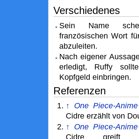
Verschiedenes
Sein Name sche
französischen Wort für
abzuleiten.
Nach eigener Aussage 
erledigt, Ruffy sol
Kopfgeld einbringen.
Referenzen
↑
One Piece-Anime
Cidre erzählt von Dou
↑
One Piece-Anime
Cidre greift p