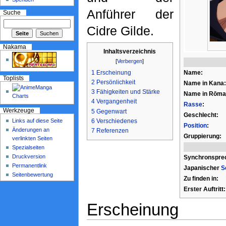
Anführer der
Suche
Cidre Gilde.
Nakama
Inhaltsverzeichnis
[
Verbergen
]
Name:
1
Erscheinung
Toplists
2
Persönlichkeit
Name in Kana:
3
Fähigkeiten und Stärke
Name in Rōmaj
4
Vergangenheit
Rasse
:
Werkzeuge
5
Gegenwart
Geschlecht:
Links auf diese Seite
6
Verschiedenes
Position
:
Änderungen an
7
Referenzen
Gruppierung:
verlinkten Seiten
Spezialseiten
Druckversion
Synchronspre
Permanentlink
Japanischer
S
Seitenbewertung
Zu finden in:
Erster Auftritt:
Erscheinung