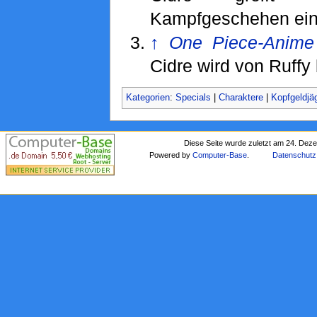
Kampfgeschehen ein
↑
One Piece-Anime
Cidre wird von Ruffy 
Kategorien
:
Specials
|
Charaktere
|
Kopfgeldjä
Diese Seite wurde zuletzt am 24. Dez
Powered by
Computer-Base
.
Datenschutz