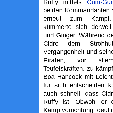
Ruffy mittels
Gum-Gum
beiden Kommandanten v
erneut zum Kampf
kümmerte sich derwei
und Ginger. Während d
Cidre dem Strohhu
Vergangenheit und sein
Piraten, vor all
Teufelskräften, zu käm
Boa Hancock mit Leicht
für sich entscheiden k
auch schnell, dass Cid
Ruffy ist. Obwohl er 
Kampfvorrichtung deutl