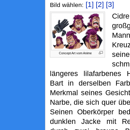
[1]
[2]
[3]
Bild wählen:
Ci
groß
Mann
Kre
sei
Concept Art vom Anime
schm
längeres lilafarbenes
Bart in derselben Farb
Merkmal seines Gesichte
Narbe, die sich quer über
Seinen Oberkörper bed
dunklen Jacke mit Re