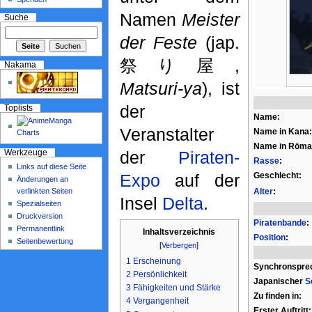
Namen
Meister
Suche
der Feste
(jap.
祭り屋,
Nakama
Matsuri-ya
), ist
der
Toplists
Name:
Veranstalter
Name in Kana:
Name in Rōmaj
der
Piraten-
Werkzeuge
Rasse
:
Links auf diese Seite
Geschlecht:
Expo
auf der
Änderungen an
verlinkten Seiten
Alter
:
Insel
Delta
.
Spezialseiten
Druckversion
Piratenbande
:
Permanentlink
Inhaltsverzeichnis
Position
:
Seitenbewertung
[
Verbergen
]
1
Erscheinung
Synchronspre
2
Persönlichkeit
Japanischer
S
3
Fähigkeiten und Stärke
Zu finden in:
4
Vergangenheit
Erster Auftritt: