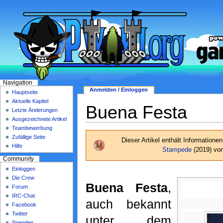
Navigation
Anmelden / Einloggen
Hauptseite
Aktuelle Kapitel
Buena Festa
Letzte Änderungen
Ausgezeichnete Artikel
Teambewerbung
Zufällige Seite
Dieser Artikel enthält Informationen
Hilfe
Stampede
(2019) vo
Community
Einloggen
Die Crew
Buena Festa
,
Forum
IRC-Chat
auch bekannt
Facebook
Twitter
unter dem
Spenden