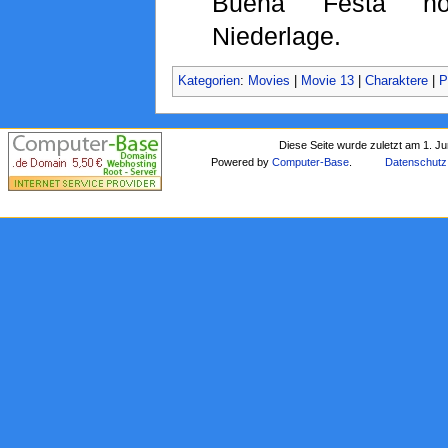
Buena Festa hö
Niederlage.
Kategorien
:
Movies
|
Movie 13
|
Charaktere
|
P
Diese Seite wurde zuletzt am 1. J
Powered by
Computer-Base
.
Datenschutz