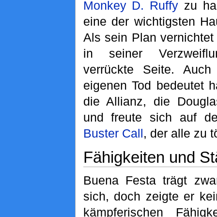
Monkey D. Ruffy
zu hab
eine der wichtigsten Hau
Als sein Plan vernichtet
in seiner Verzweif
verrückte Seite. Auc
eigenen Tod bedeutet hä
die Allianz, die Dougla
und freute sich auf d
Buster Call
, der alle zu 
Fähigkeiten und St
Buena Festa trägt zwar
sich, doch zeigte er k
kämpferischen Fähig