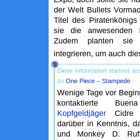
der Welt Bullets Vormac
Titel des Piratenkönig
sie die anwesenden P
Zudem planten sie
integrieren, um auch die
Diese Information stammt au
zu
One Piece – Stampede
Wenige Tage vor Begin
kontaktierte Bu
Kopfgeldjäger
Cidre 
darüber in Kenntnis, d
und Monkey D. Ruf