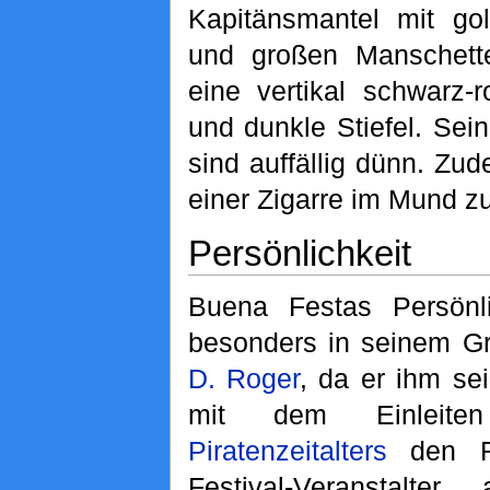
Kapitänsmantel mit go
und großen Manschette
eine vertikal schwarz-r
und dunkle Stiefel. Se
sind auffällig dünn. Zud
einer Zigarre im Mund z
Persönlichkeit
Buena Festas Persönli
besonders in seinem G
D. Roger
, da er ihm se
mit dem Einlei
Piratenzeitalters
den Ra
Festival-Veranstalter