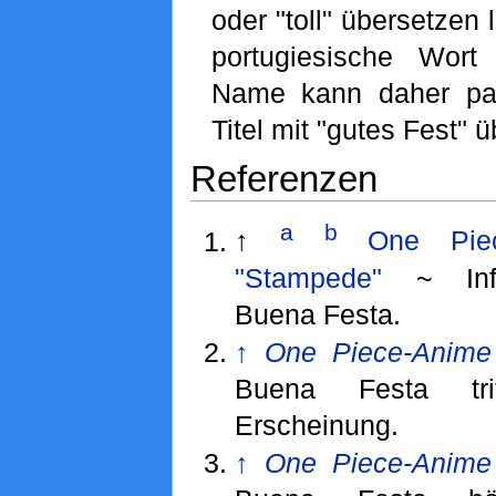
oder "toll" übersetzen 
portugiesische Wort
Name kann daher pa
Titel mit "gutes Fest" 
Referenzen
a
b
↑
One Pie
"Stampede"
~ Info
Buena Festa.
↑
One Piece-Anime
Buena Festa tri
Erscheinung.
↑
One Piece-Anime