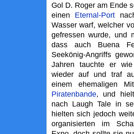
Gol D. Roger am Ende se
einen
Eternal-Port
na
Wasser warf, welcher 
gefressen wurde, und m
dass auch Buena Fe
Seekönig-Angriffs gewo
Jahren tauchte er wi
wieder auf und traf 
einem ehemaligen Mi
Piratenbande
, und hiel
nach Laugh Tale in se
hielten sich jedoch wei
organisierten im Scha
Expo, doch sollte sie n