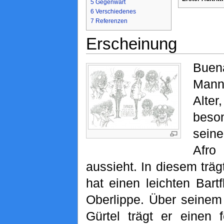
5
Gegenwart
6
Verschiedenes
7
Referenzen
Erscheinung
Buen
Man
Alt
bes
seine
Afro
aussieht. In diesem trägt
hat einen leichten Bar
Oberlippe. Über seine
Gürtel trägt er einen f