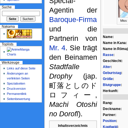
Special-
Suche
Agentin der
Baroque-Firma
Miss 
Nakama
und die
Partnerin von
Name:
Name in Kana:
Toplists
Mr. 4
. Sie trägt
Name in Rōmaji
Rasse
:
den Beinamen
Geschlecht:
Werkzeuge
Stadtfalle
Alter
:
Links auf diese Seite
Geburtstag
:
Änderungen an
Drophy
(jap.
verlinkten Seiten
Größe
:
町落としのド
Spezialseiten
Blutgruppe
:
Druckversion
Herkunft:
ロフィー,
Permanentlink
Seitenbewertung
Machi Otoshi
Rang:
Deckname:
no Dorofī
).
Partner:
Position
:
Inhaltsverzeichnis
Kopfgeld
: