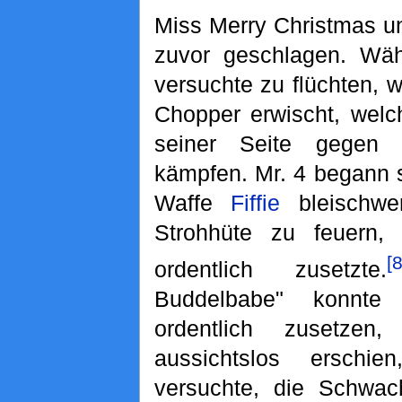
Miss Merry Christmas un
zuvor geschlagen. Wä
versuchte zu flüchten, 
Chopper erwischt, welc
seiner Seite gegen
kämpfen. Mr. 4 begann s
Waffe
Fiffie
bleischwe
Strohhüte zu feuern
[8
ordentlich zusetzte.
Buddelbabe" konnte
ordentlich zusetze
aussichtslos erschi
versuchte, die Schwac