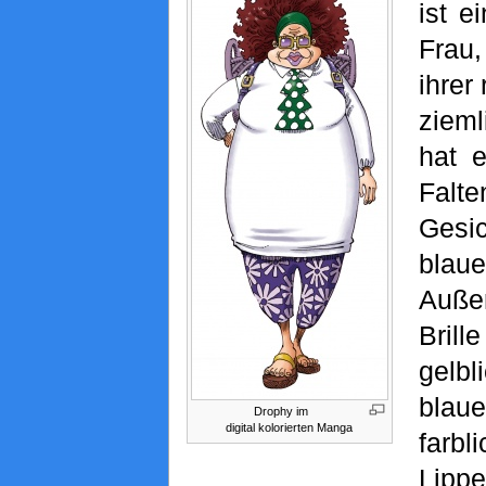
ist e
Frau
ihrer
zieml
hat e
Fal
Gesi
blau
Außer
Bri
gelbl
blaue
Drophy im
digital kolorierten Manga
farb
Lipp