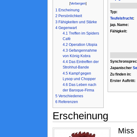
[
Verbergen
]
1
Erscheinung
Typ:
2
Persönlichkeit
Teufelsfrucht
:
3
Fähigkeiten und Stärke
jap. Name:
4
Gegenwart
Fähigkeit:
4.1
Treffen im Spiders
Café
4.2
Operation Utopia
4.3
Gefangennahme
von König Kobra
Synchronsprec
4.4
Das Eintreffen der
Strohhut-Bande
Japanischer
Se
4.5
Kampf gegen
Zu finden in:
Lysop und Chopper
Erster Auftritt:
4.6
Das Leben nach
der Baroque-Firma
5
Verschiedenes
6
Referenzen
Erscheinung
Miss