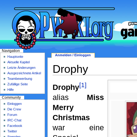
Navigation
Anmelden / Einloggen
Hauptseite
Aktuelle Kapitel
Drophy
Letzte Änderungen
Ausgezeichnete Artikel
Teambewerbung
[1]
Zufällige Seite
Drophy
Hilfe
alias
Miss
Community
Einloggen
Merry
Die Crew
Forum
Christmas
IRC-Chat
war eine
Facebook
Twitter
Spenden