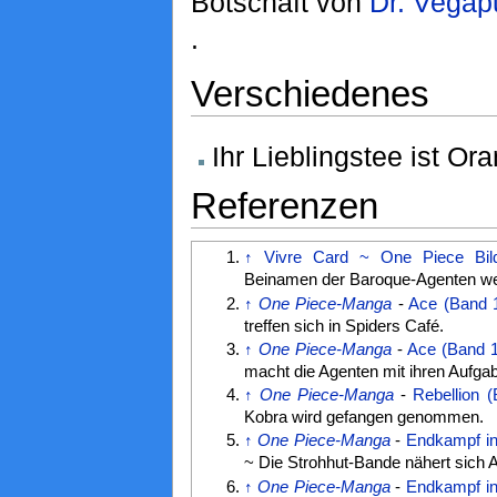
Botschaft von
Dr. Vegap
.
Verschiedenes
Ihr Lieblingstee ist O
Referenzen
↑
Vivre Card ~ One Piece Bild
Beinamen der Baroque-Agenten we
↑
One Piece-Manga
-
Ace (Band 
treffen sich in Spiders Café.
↑
One Piece-Manga
-
Ace (Band 
macht die Agenten mit ihren Aufgab
↑
One Piece-Manga
-
Rebellion 
Kobra wird gefangen genommen.
↑
One Piece-Manga
-
Endkampf in
~ Die Strohhut-Bande nähert sich 
↑
One Piece-Manga
-
Endkampf in