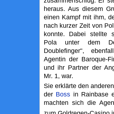
zusammenschlug. Er ste
heraus. Aus diesem Gr
einen Kampf mit ihm, de
nach kurzer Zeit von Po
konnte. Dabei stellte 
Pola unter dem De
Doublefinger", ebenfa
Agentin der Baroque-Fi
und ihr Partner der Ang
Mr. 1, war.
Sie erklärte den andere
der
Boss
in Rainbase er
machten sich die Age
zum Goldregen-Casino i