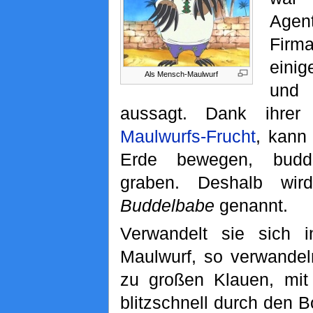
Agen
Fir
einig
Als Mensch-Maulwurf
und
aussagt. Dank ihrer T
Maulwurfs-Frucht
, kann 
Erde bewegen, budd
graben. Deshalb wi
Buddelbabe
genannt.
Verwandelt sie sich 
Maulwurf, so verwandel
zu großen Klauen, mit
blitzschnell durch den 