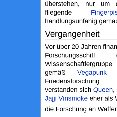
überstehen, nur um 
fliegende
Fingerpi
handlungsunfähig gemac
Vergangenheit
Vor über 20 Jahren fina
Forschungsschiff 
Wissenschaftlergrupp
gemäß
Vegapunk
a
Friedensforschung
verstanden sich
Queen
,
Jajji Vinsmoke
eher als 
die Forschung an Waffen