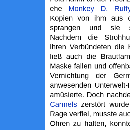
ehe
Monkey D. Ruff
Kopien von ihm aus de
sprangen und sie so
Nachdem die Strohhut
ihren Verbündeten die 
ließ auch die Brautfami
Maske fallen und offenb
Vernichtung der Ge
anwesenden Unterwelt-H
amüsierte. Doch nachd
Carmels
zerstört wurd
Rage verfiel, musste au
Ohren zu halten, konnt