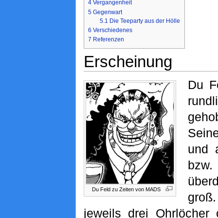
4
Vergangenheit
5
Gegenwart
5.1
Die Teeparty aus der Hölle
6
Verschiedenes
7
Referenzen
Erscheinung
Du Fe
rundl
geh
Sein
und 
bzw.
überd
Du Feld zu Zeiten von MADS
groß
jeweils drei Ohrlöcher 