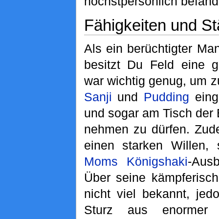
höchstpersönlich befand
Fähigkeiten und St
Als ein berüchtigter Ma
besitzt Du Feld eine 
war wichtig genug, um z
Sanji
und
Pudding
eing
und sogar am Tisch der 
nehmen zu dürfen. Zude
einen starken Willen,
Moms
Königshaki
-Ausb
Über seine kämpferisch
nicht viel bekannt, je
Sturz aus enormer 