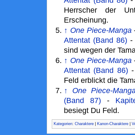
Herrscher der Unt
Erscheinung.
↑
One Piece-Manga
Attentat (Band 86)
sind wegen der Tama
↑
One Piece-Manga
Attentat (Band 86)
Feld erblickt die Ta
↑
One Piece-Mang
(Band 87)
-
Kapit
besiegt Du Feld.
Kategorien
:
Charaktere
|
Kanon-Charaktere
|
V