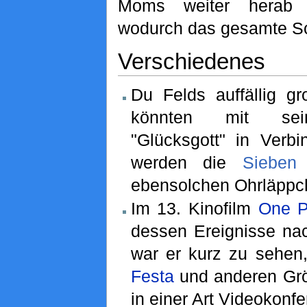
Moms weiter herab u
wodurch das gesamte Sch
Verschiedenes
Du Felds auffällig g
könnten mit se
"Glücksgott" in Verbi
werden die
Sieben 
ebensolchen Ohrläppch
Im 13. Kinofilm
One P
dessen Ereignisse n
war er kurz zu sehen,
Festa
und anderen Grö
in einer Art Videokonf