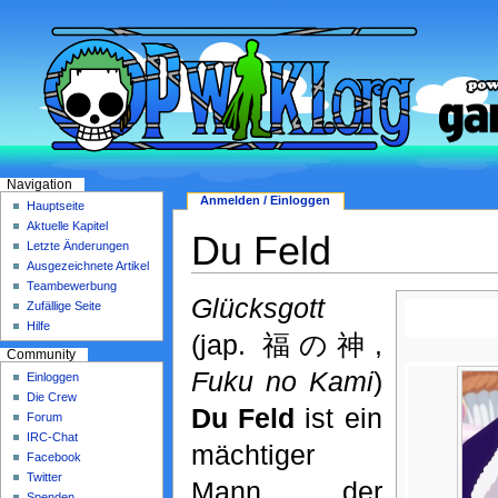
Navigation
Anmelden / Einloggen
Hauptseite
Aktuelle Kapitel
Du Feld
Letzte Änderungen
Ausgezeichnete Artikel
Teambewerbung
Glücksgott
Zufällige Seite
Hilfe
(jap. 福の神,
Community
Fuku no Kami
)
Einloggen
Die Crew
Du Feld
ist ein
Forum
IRC-Chat
mächtiger
Facebook
Twitter
Mann der
Spenden