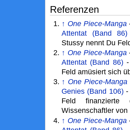
Referenzen
↑
One Piece-Manga
Attentat (Band 86)
Stussy nennt Du Feld
↑
One Piece-Manga
Attentat (Band 86)
Feld amüsiert sich ü
↑
One Piece-Manga
Genies (Band 106)
Feld finanzierte
Wissenschaftler vo
↑
One Piece-Manga
Attentat (Band 86)