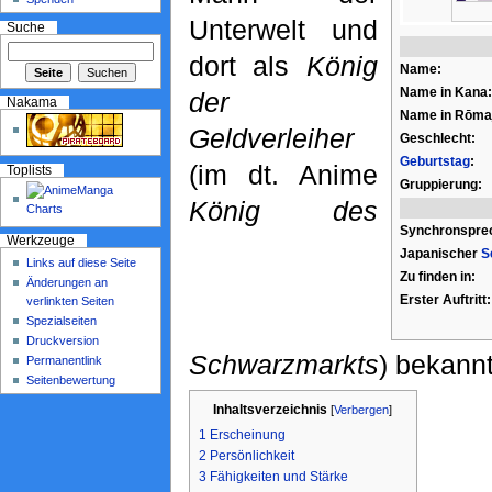
Unterwelt und
Suche
dort als
König
Name:
Name in Kana:
der
Nakama
Name in Rōmaj
Geldverleiher
Geschlecht:
Geburtstag
:
(im dt. Anime
Toplists
Gruppierung:
König des
Synchronspre
Werkzeuge
Japanischer
S
Links auf diese Seite
Zu finden in:
Änderungen an
Erster Auftritt:
verlinkten Seiten
Spezialseiten
Druckversion
Schwarzmarkts
) bekannt
Permanentlink
Seitenbewertung
Inhaltsverzeichnis
[
Verbergen
]
1
Erscheinung
2
Persönlichkeit
3
Fähigkeiten und Stärke