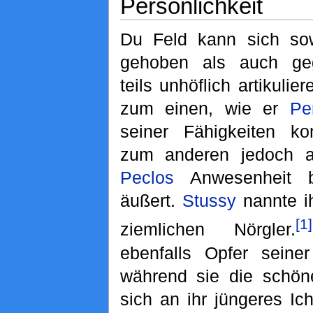
Persönlichkeit
Du Feld kann sich sow
gehoben als auch gege
teils unhöflich artikulie
zum einen, wie er
Pe
seiner Fähigkeiten kom
zum anderen jedoch a
Peclos
Anwesenheit b
äußert.
Stussy
nannte ih
[1]
ziemlichen Nörgler.
ebenfalls Opfer seine
während sie die schön
sich an ihr jüngeres Ic