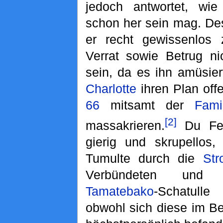
jedoch antwortet, wi
schon her sein mag. De
er recht gewissenlos
Verrat sowie Betrug ni
sein, da es ihn amüsier
Charlotte
ihren Plan off
66
mitsamt der
Fami
[2]
massakrieren.
Du Fel
gierig und skrupellos,
Tumulte durch die
Str
Verbündeten und 
Tamatebako
-Schatull
obwohl sich diese im Be