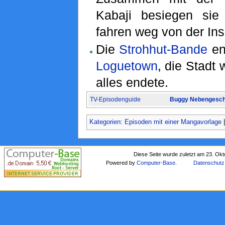
Kabaji besiegen si
fahren weg von der Ins
Die
Strohhut-Bande
en
Loguetown
, die Stadt 
alles endete.
TV-Episodenguide
Buggy Nebengeschi
Kategorien
:
Episoden mit einer Mangavorlage
Diese Seite wurde zuletzt am 23. Ok
Powered by
Computer-Base
.
Datenschutz