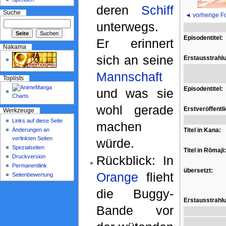
deren
Schiff
Suche
◄ vorherige F
unterwegs.
Episodentitel:
Er erinnert
Nakama
sich an seine
Erstausstrahl
Mannschaft
Toplists
Episodentitel:
und was sie
wohl gerade
Erstveröffentl
Werkzeuge
Links auf diese Seite
machen
Änderungen an
Titel in Kana:
verlinkten Seiten
würde.
Spezialseiten
Titel in Rōmaji:
Druckversion
Rückblick: In
Permanentlink
übersetzt:
Orange
flieht
Seitenbewertung
die Buggy-
Erstausstrahl
Bande vor