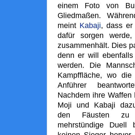
einem Foto von Bu
Gliedmaßen. Während
meint
Kabaji
, dass er
dafür sorgen werde
zusammenhält. Dies p
denn er will ebenfall
werden. Die Mannscha
Kampffläche, wo di
Anführer beantwort
Nachdem ihre Waffen k
Moji und Kabaji daz
den Fäusten zu
mehrstündige Duell b
keinen Sieger hervor