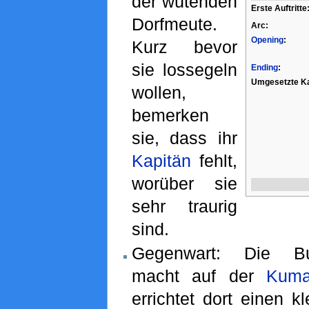
der wütenden
Erste Auftritte
Dorfmeute.
Arc:
Opening
:
Kurz bevor
sie lossegeln
Ending
:
Umgesetzte Ka
wollen,
bemerken
sie, dass ihr
Kapitän
fehlt,
worüber sie
sehr traurig
sind.
Gegenwart: Die Bug
macht auf der
Kuma
errichtet dort einen k