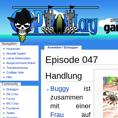
Navigation
Anmelden / Einloggen
Hauptseite
Aktuelle Kapitel
Episode 047
Letzte Änderungen
Ausgezeichnete Artikel
Teambewerbung
Handlung
Zufällige Seite
Hilfe
Community
Buggy
ist
Einloggen
Die Crew
zusammen
Forum
IRC-Chat
mit einer
Facebook
Frau
auf
Twitter
Spenden