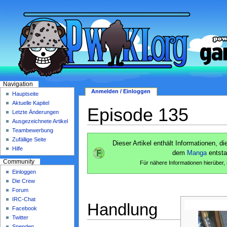
Navigation
Anmelden / Einloggen
Hauptseite
Aktuelle Kapitel
Episode 135
Letzte Änderungen
Ausgezeichnete Artikel
Teambewerbung
Zufällige Seite
Dieser Artikel enthält Informationen, d
Hilfe
dem
Manga
entst
Community
Für nähere Informationen hierüber,
Einloggen
Die Crew
Forum
IRC-Chat
Handlung
Facebook
Twitter
Spenden