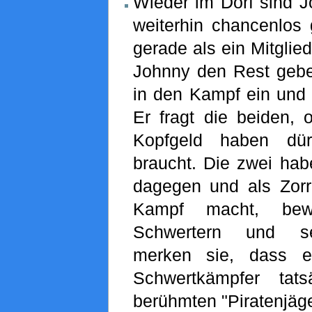
Wieder im Dorf sind 
weiterhin chancenlos
gerade als ein Mitglie
Johnny den Rest geben 
in den Kampf ein und b
Er fragt die beiden, 
Kopfgeld haben dü
braucht. Die zwei habe
dagegen und als Zorr
Kampf macht, bewa
Schwertern und se
merken sie, dass 
Schwertkämpfer tat
berühmten "Piratenjäg