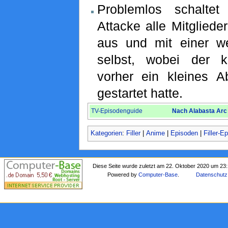
Problemlos schaltet
Attacke alle Mitglied
aus und mit einer w
selbst, wobei der k
vorher ein kleines 
gestartet hatte.
TV-Episodenguide
Nach Alabasta Arc
Kategorien
:
Filler
|
Anime
|
Episoden
|
Filler-E
Diese Seite wurde zuletzt am 22. Oktober 2020 um 23:
Powered by
Computer-Base
.
Datenschutz