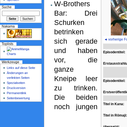
W-Brothers
Suche
Bar: Drei
Schurken
Nakama
betrinken
sich gerade
◄ vorherige F
Toplists
und haben
Episodentitel:
vor, die
Werkzeuge
Erstausstrahl
ganze
Links auf diese Seite
Änderungen an
Kneipe leer
verlinkten Seiten
Episodentitel:
Spezialseiten
zu trinken.
Druckversion
Erstveröffentl
Permanentlink
Die beiden
Seitenbewertung
Titel in Kana:
noch jungen
Titel in Rōmaji:
übersetzt: