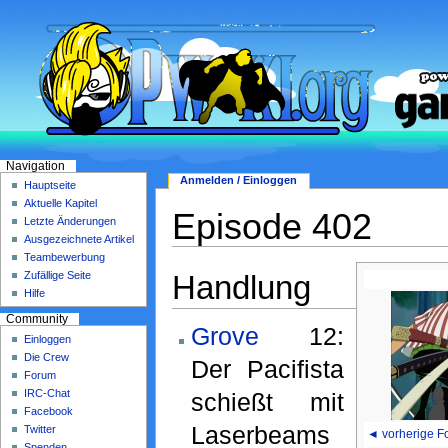
Navigation
Anmelden / Einloggen
Hauptseite
Aktuelle Kapitel
Episode 402
Letzte Änderungen
Ausgezeichnete Artikel
Teambewerbung
Handlung
Zufällige Seite
Hilfe
Community
Grove
12:
Einloggen
Die Crew
Der Pacifista
Forum
IRC-Chat
schießt mit
Facebook
Laserbeams
Twitter
◄ vorherige F
Spenden