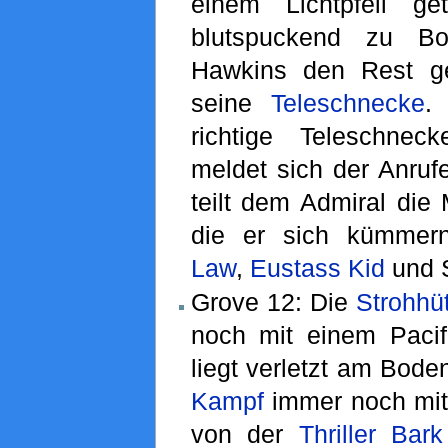
einem Lichtpfeil ge
blutspuckend zu Bo
Hawkins den Rest geb
seine
Teleschnecke
.
richtige Teleschnec
meldet sich der Anruf
teilt dem Admiral die 
die er sich kümme
Law
,
Eustass Kid
und S
Grove 12: Die
Strohhü
noch mit einem Pacifi
liegt verletzt am Boden
Kampf
immer noch mit
von der
Thriller Bark