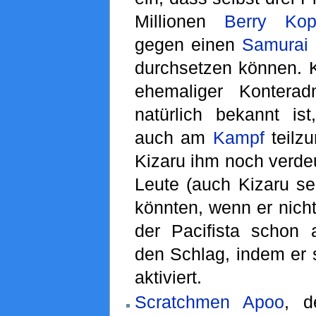
Millionen
Berry
Kop
gegen einen
Samurai
durchsetzen können. K
ehemaliger Konterad
natürlich bekannt ist
auch am
Kampf
teilz
Kizaru ihm noch verdeu
Leute (auch Kizaru sel
könnten, wenn er nicht 
der Pacifista schon 
den Schlag, indem er
aktiviert.
Scratchmen Apoo
, d