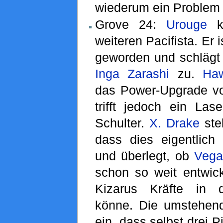
wiederum ein Problem 
Grove 24:
Urouge
kä
weiteren Pacifista. Er 
geworden und schlägt 
Inga Zarashi
zu.
Ha
das Power-Upgrade v
trifft jedoch ein Las
Schulter.
X. Drake
stel
dass dies eigentlic
und überlegt, ob
Vega
schon so weit entwick
Kizarus Kräfte in d
könne. Die umstehe
ein, dass selbst drei P