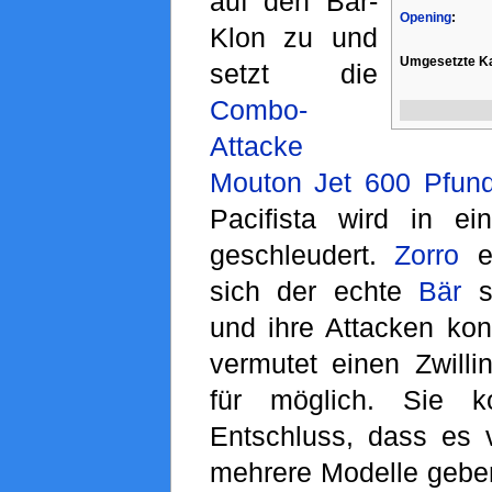
auf den Bär-
Opening
:
Klon zu und
Umgesetzte Ka
setzt die
Combo-
Attacke
Mouton Jet 600 Pfun
Pacifista wird in e
geschleudert.
Zorro
er
sich der echte
Bär
s
und ihre Attacken kon
vermutet einen Zwilli
für möglich. Sie
Entschluss, dass es
mehrere Modelle geben