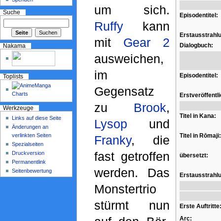
um sich.
Suche
Episodentitel:
Ruffy
kann
Erstausstrahl
mit
Gear 2
Dialogbuch:
Nakama
ausweichen,
im
Episodentitel:
Toplists
Gegensatz
Erstveröffentl
zu
Brook
,
Werkzeuge
Titel in Kana:
Links auf diese Seite
Lysop
und
Änderungen an
verlinkten Seiten
Titel in Rōmaji:
Franky
, die
Spezialseiten
fast getroffen
Druckversion
übersetzt:
Permanentlink
werden. Das
Seitenbewertung
Erstausstrahl
Monstertrio
stürmt nun
Erste Auftritte
Arc: