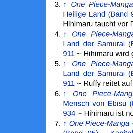
↑
One Piece-Mang
Heilige Land (Band 
Hihimaru taucht vor R
↑
One Piece-Mang
Land der Samurai (
911
~ Hihimaru wird
↑
One Piece-Mang
Land der Samurai (
911
~ Ruffy reitet au
↑
One Piece-Mang
Mensch von Ebisu (
934
~ Hihimaru ist no
↑
One Piece-Manga
(Band 95)
-
Kapite