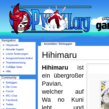
Navigation
Anmelden / Einloggen
Hauptseite
Aktuelle Kapitel
Hihimaru
Letzte Änderungen
Ausgezeichnete Artikel
Teambewerbung
Hihimaru
ist
Zufällige Seite
Hilfe
ein übergroßer
Community
Pavian,
Einloggen
Die Crew
welcher auf
Forum
IRC-Chat
Wa no Kuni
Facebook
Twitter
lebt und
Spenden