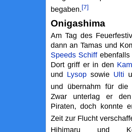
[7]
begaben.
Onigashima
Am Tag des Feuerfestiv
dann an Tamas und Kom
Speeds
Schiff
ebenfalls
Dort griff er in den
Kam
und
Lysop
sowie
Ulti
u
und übernahm für die
Zwar unterlag er den
Piraten, doch konnte 
Zeit zur Flucht verschaff
Hihimaru und Ko