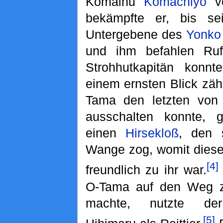
Komainu
Komachiyo
ve
bekämpfte er, bis se
Untergebene des
Yonko
und ihm befahlen Ruf
Strohhutkapitän konnt
einem ernsten Blick z
Tama den letzten von
ausschalten konnte, 
einen
Hirsekloß
, den 
Wange zog, womit diese
[4]
freundlich zu ihr war.
O-Tama auf den Weg z
machte, nutzte de
[5]