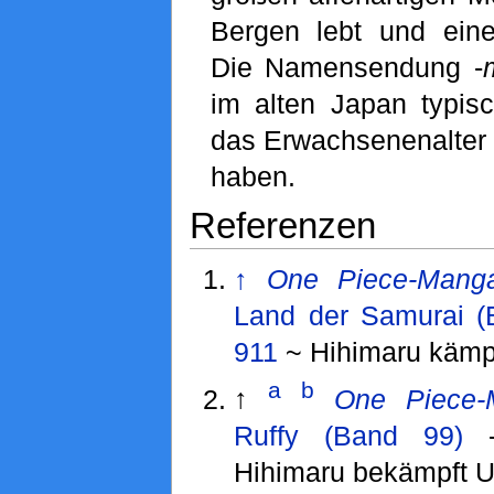
Bergen lebt und ei
Die Namensendung -
im alten Japan typisc
das Erwachsenenalter n
haben.
Referenzen
↑
One Piece-Mang
Land der Samurai (
911
~ Hihimaru kämp
a
b
↑
One Piece-
Ruffy (Band 99)
Hihimaru bekämpft U