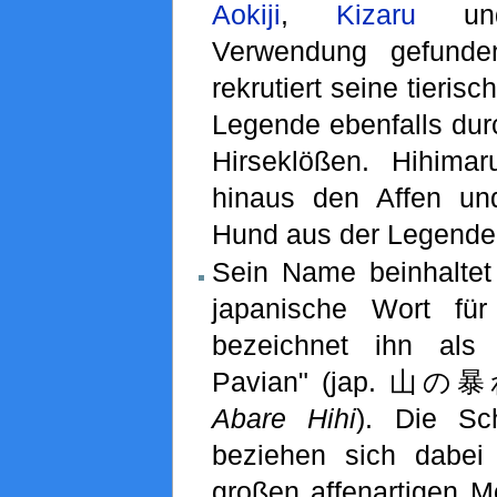
Aokiji
,
Kizaru
u
Verwendung gefunde
rekrutiert seine tierisc
Legende ebenfalls dur
Hirseklößen. Hihima
hinaus den Affen u
Hund aus der Legende 
Sein Name beinhalte
japanische Wort fü
bezeichnet ihn als
Pavian" (jap. 
Abare Hihi
). Die Sc
beziehen sich dabe
großen affenartigen M