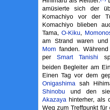
Hihimaru als Reittier.
D
amüsierte sich der üb
Komachiyo vor der T
Komachiyo blieben auc
Tama,
O-Kiku
,
Momono
am Strand waren und 
Mom
fanden. Während
per
Smart Tanishi
spr
beiden Begleiter am Ei
Einen Tag vor dem gepl
Onigashima
sah Hihim
Shinobu
und den sie
Akazaya
hinterher, als 
Weg zum Treffpunkt für