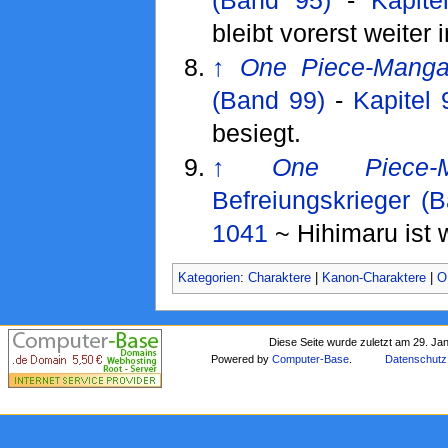
bleibt vorerst weiter i
↑
One Piece-Mang
(Band 99)
-
Kapitel
besiegt.
↑
One Piece-
Befreiungskrieger (
1041
~ Hihimaru ist 
Kategorien
:
Charaktere
|
Kanon-Charaktere
|
O
Diese Seite wurde zuletzt am 29. Ja
Powered by
Computer-Base
.
Datenschutz