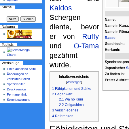
Kaidos
Suche
Schergen
Name:
diente, bevor
Name in Kana:
Nakama
Name in Rōmaj
er von
Ruffy
Rasse
:
und
O-Tama
Geschlecht:
Toplists
Herkunft:
gezähmt
Synchronspre
wurde.
Werkzeuge
Japanischer
S
Links auf diese Seite
Zu finden in:
Änderungen an
Inhaltsverzeichnis
verlinkten Seiten
Erster Auftritt:
[
Verbergen
]
Spezialseiten
1
Fähigkeiten und Stärke
Druckversion
2
Gegenwart
Permanentlink
2.1
Wa no Kuni
Seitenbewertung
2.2
Onigashima
3
Verschiedenes
4
Referenzen