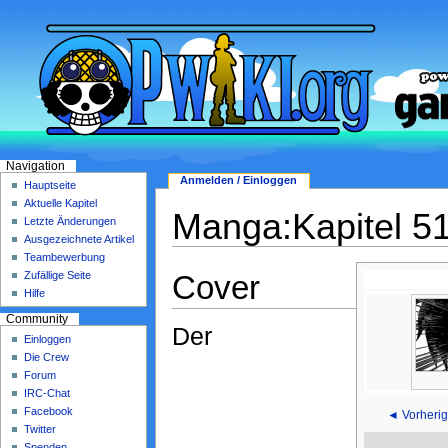
Navigation
Anmelden / Einloggen
Hauptseite
Aktuelle Kapitel
Manga:Kapitel 5
Letzte Änderungen
Ausgezeichnete Artikel
Teambewerbung
Cover
Zufällige Seite
Hilfe
Community
Der
Einloggen
Die Crew
Forum
IRC-Chat
Facebook
◄ Vorherig
Twitter
Spenden