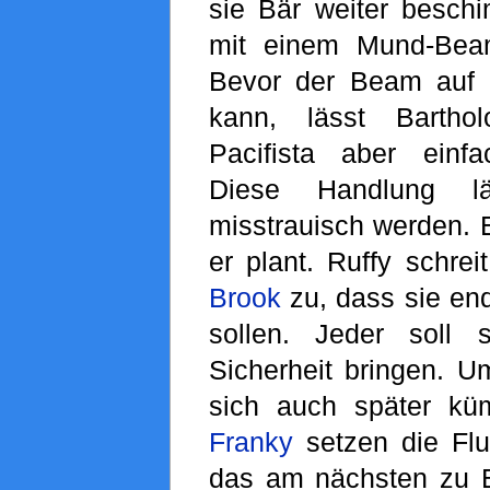
sie Bär weiter beschi
mit einem Mund-Bea
Bevor der Beam auf d
kann, lässt Barth
Pacifista aber einf
Diese Handlung lä
misstrauisch werden. E
er plant. Ruffy schrei
Brook
zu, dass sie en
sollen. Jeder soll 
Sicherheit bringen. 
sich auch später k
Franky
setzen die Fluc
das am nächsten zu Bä