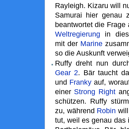
Rayleigh. Kizaru will 
Samurai hier genau z
beantwortet die Frage a
Weltregierung
in diese
mit der
Marine
zusamme
so die Auskunft verwei
Ruffy dreht nun durc
Gear 2
. Bär taucht d
und
Franky
auf, worauf
einer
Strong Right
ang
schützen. Ruffy stür
zu, während
Robin
will
tut, weil es genau das i