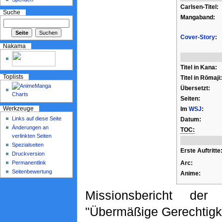
Carlsen-Titel:
Suche
Mangaband:
Cover-Story
:
Nakama
Titel in Kana:
Toplists
Titel in Rōmaji:
Übersetzt:
Seiten:
Im
WSJ
:
Werkzeuge
Links auf diese Seite
Datum:
Änderungen an
TOC:
verlinkten Seiten
Spezialseiten
Erste Auftritte
Druckversion
Permanentlink
Arc:
Seitenbewertung
Anime:
Missionsbericht de
"Übermäßige Gerechtigke