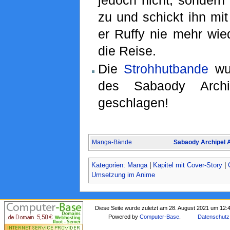
jedoch nicht, sondern
zu und schickt ihn mi
er Ruffy nie mehr wie
die Reise.
Die
Strohhutbande
wur
des Sabaody Archip
geschlagen!
Manga-Bände
Sabaody Archipel 
Kategorien
:
Manga
|
Kapitel mit Cover-Story
|
Umsetzung im Anime
Diese Seite wurde zuletzt am 28. August 2021 um 12:
Powered by
Computer-Base
.
Datenschutz