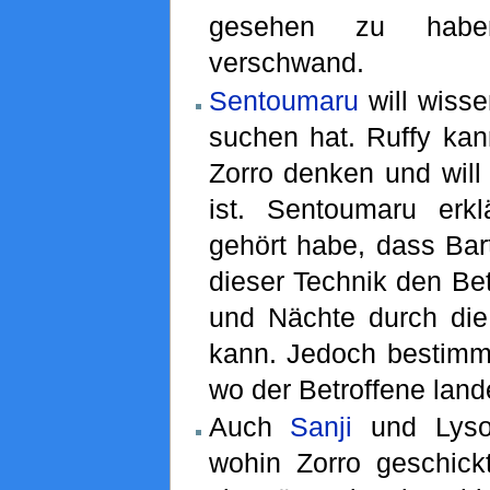
gesehen zu hab
verschwand.
Sentoumaru
will wisse
suchen hat. Ruffy kan
Zorro denken und will
ist. Sentoumaru erk
gehört habe, dass Bar
dieser Technik den Bet
und Nächte durch di
kann. Jedoch bestimmt
wo der Betroffene land
Auch
Sanji
und Lysop
wohin Zorro geschic