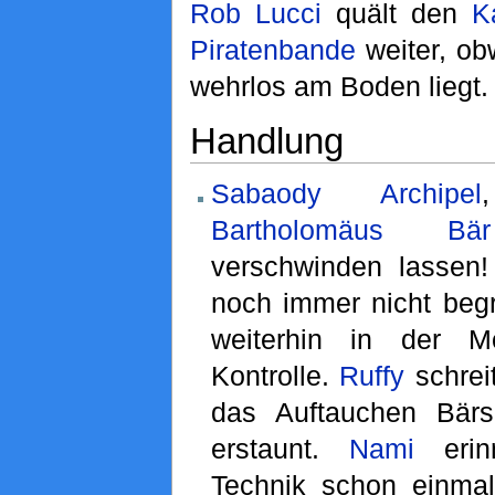
Rob Lucci
quält den
K
Piratenbande
weiter, ob
wehrlos am Boden liegt.
Handlung
Sabaody Archipel
Bartholomäus Bär
verschwinden lassen
noch immer nicht beg
weiterhin in der M
Kontrolle.
Ruffy
schrei
das Auftauchen Bär
erstaunt.
Nami
erinn
Technik schon einma