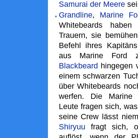
Samurai der Meere
sei
Grandline
,
Marine Fo
Whitebeards haben
Trauern, sie bemühen 
Befehl ihres Kapitän
aus Marine Ford z
Blackbeard
hingegen v
einem schwarzen Tuc
über Whitebeards noc
werfen. Die Marine
Leute fragen sich, was
seine Crew lässt niem
Shiryuu
fragt sich, 
auflöst, wenn der P