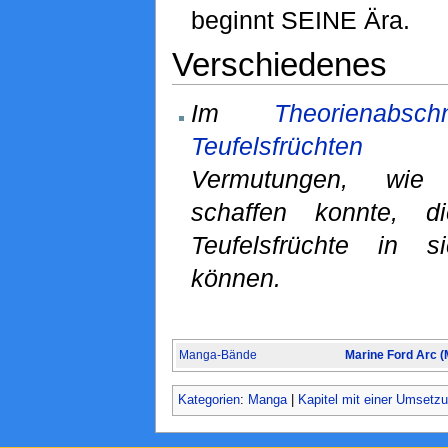
beginnt SEINE Ära.
Verschiedenes
Im
Theorienab
Teufelsfrüchten
fin
Vermutungen, wie
schaffen konnte, d
Teufelsfrüchte in 
können.
Manga-Bände
Marine Ford Arc 
Kategorien
:
Manga
|
Kapitel mit einer Umsetz