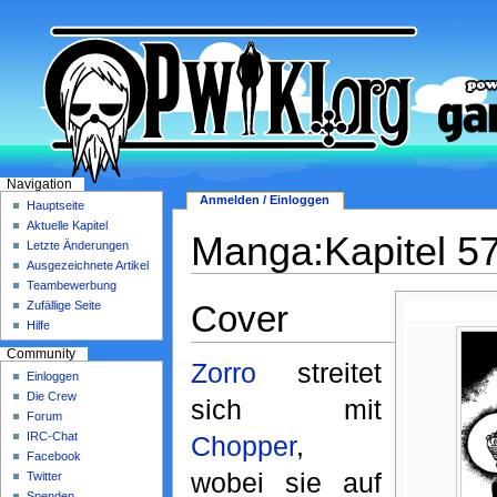
Navigation
Anmelden / Einloggen
Hauptseite
Aktuelle Kapitel
Manga:Kapitel 5
Letzte Änderungen
Ausgezeichnete Artikel
Teambewerbung
Cover
Zufällige Seite
Hilfe
Community
Zorro
streitet
Einloggen
Die Crew
sich mit
Forum
IRC-Chat
Chopper
,
Facebook
wobei sie auf
Twitter
Spenden