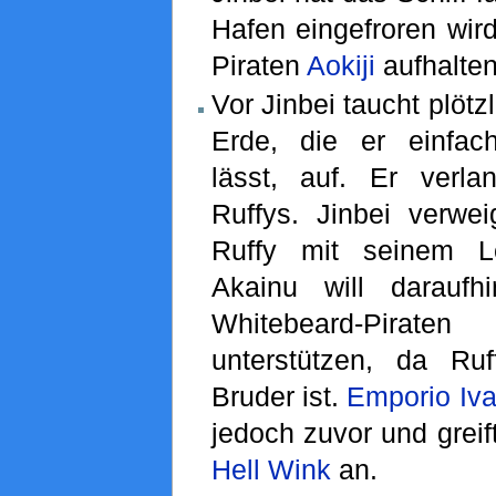
Hafen eingefroren wir
Piraten
Aokiji
aufhalten
Vor Jinbei taucht plötz
Erde, die er einfac
lässt, auf. Er verl
Ruffys. Jinbei verwei
Ruffy mit seinem Le
Akainu will daraufh
Whitebeard-Pirate
unterstützen, da Ru
Bruder ist.
Emporio Iv
jedoch zuvor und greif
Hell Wink
an.