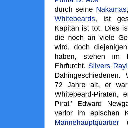
durch seine
Nakamas
Whitebeards
, ist ge
Kapitän ist tot. Dies i
die noch an viele Gen
wird, doch diejenigen
haben, stehen im M
Ehrfurcht.
Silvers Ray
Dahingeschiedenen. 
72 Jahre alt, er wa
Whitebeard-Piraten, 
Pirat" Edward Newg
verlor im epischen
Marinehauptquartier
u