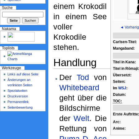
einem Krokodil
Suche
in einem See
voller
◄ Vorherig
Nakama
Krokodile
Carlsen-Titel:
stehen.
Toplists
Mangaband:
Handlung
Titel in Kana:
Werkzeuge
Titel in Rōmaji:
Links auf diese Seite
Übersetzt:
Der
Tod
von
Änderungen an
Seiten:
verlinkten Seiten
Whitebeard
Im
WSJ
:
Spezialseiten
Datum:
geht über die
Druckversion
TOC:
Permanentlink
Bildschirme
Seitenbewertung
Erste Auftritte
der
Welt
. Die
Arc:
Rettung von
Anime:
Puma D. Ace