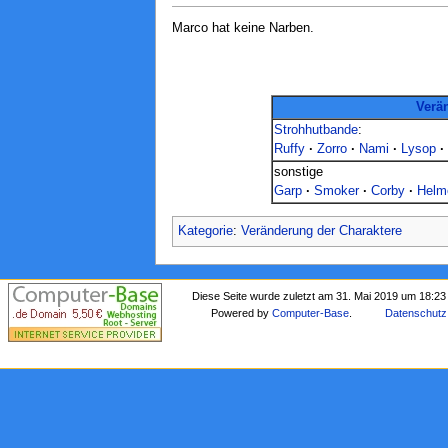
Marco hat keine Narben.
Verä
Strohhutbande
:
Ruffy
·
Zorro
·
Nami
·
Lysop
·
sonstig
Garp
·
Smoker
·
Corby
·
Helm
Kategorie
:
Veränderung der Charaktere
Diese Seite wurde zuletzt am 31. Mai 2019 um 18:23
Powered by
Computer-Base
.
Datenschutz