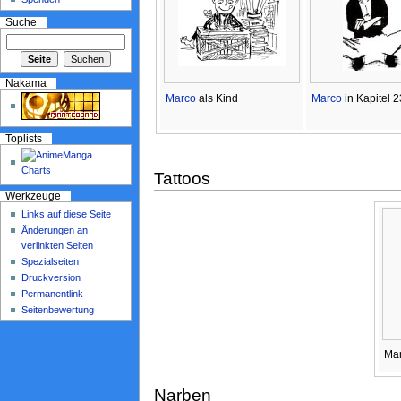
Suche
Nakama
Marco
als Kind
Marco
in Kapitel 
Toplists
Tattoos
Werkzeuge
Links auf diese Seite
Änderungen an
verlinkten Seiten
Spezialseiten
Druckversion
Permanentlink
Seitenbewertung
Mar
Narben