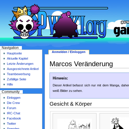
Navigation
Anmelden / Einloggen
Hauptseite
Aktuelle Kapitel
Marcos Veränderung
Letzte Änderungen
Ausgezeichnete Artikel
Teambewerbung
Hinweis:
Zufällige Seite
Hilfe
Dieser Artikel befasst sich nur mit dem Manga, dahe
weiß Bilder zu sehen.
Community
Einloggen
Gesicht & Körper
Die Crew
Forum
IRC-Chat
Facebook
Twitter
Spenden