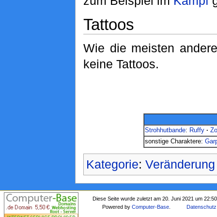
zum Beispiel im
Kampf
g
Tattoos
Wie die meisten andere
keine Tattoos.
Strohhutbande
:
Ruffy
·
Zo
sonstige Charaktere:
Gar
Kategorie
:
Veränderung 
Diese Seite wurde zuletzt am 20. Juni 2021 um 22:50
Powered by
Computer-Base
.
Datenschutz