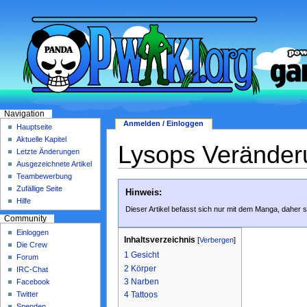
Navigation
Anmelden / Einloggen
Hauptseite
Aktuelle Kapitel
Lysops Veränder
Letzte Änderungen
Ausgezeichnete Artikel
Teambewerbung
Zufällige Seite
Hinweis:
Hilfe
Dieser Artikel befasst sich nur mit dem Manga, daher 
Community
Einloggen
Inhaltsverzeichnis
[
Verbergen
]
Die Crew
1
Gesicht
Forum
2
Körper
IRC-Chat
3
Narben
Facebook
Twitter
4
Tattoos
Spenden