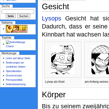
Gesicht
Suche
Lysops
Gesicht hat sic
Nakama
Dadurch, dass er seine
Kinnbart hat wachsen lass
Toplists
Werkzeuge
Links auf diese Seite
Änderungen an
verlinkten Seiten
Spezialseiten
Druckversion
Permanentlink
Lysop als Kind
am Anfang seines
Seitenbewertung
Körper
Bis zu seinem zweijähri