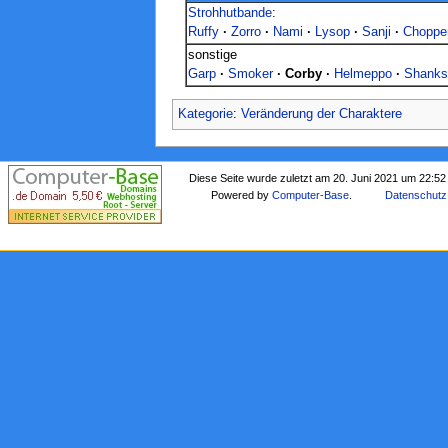
Strohhutbande
:
Ruffy
·
Zorro
·
Nami
·
Lysop
·
Sanji
·
Choppe
sonstige Ch
Garp
·
Smoker
·
Corby
·
Helmeppo
·
Shanks
Kategorie
:
Veränderung der Charaktere
Diese Seite wurde zuletzt am 20. Juni 2021 um 22:52
Powered by
Computer-Base
.
Datenschutz