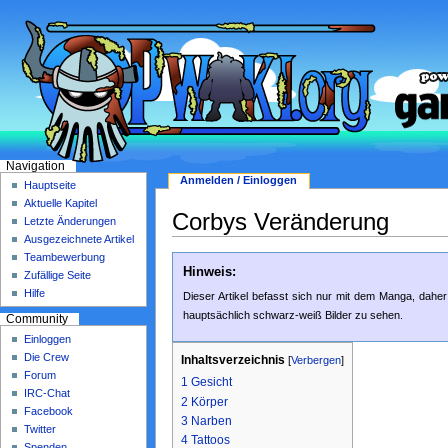
Navigation
Anmelden / Einloggen
Hauptseite
Aktuelle Kapitel
Corbys Veränderung
Letzte Änderungen
Ausgezeichnete Artikel
Teambewerbung
Hinweis:
Zufällige Seite
Hilfe
Dieser Artikel befasst sich nur mit dem Manga, daher
hauptsächlich schwarz-weiß Bilder zu sehen.
Community
Einloggen
Die Crew
Inhaltsverzeichnis
[
Verbergen
]
Forum
1
Gesicht
IRC-Chat
2
Körper
Facebook
3
Narben
Twitter
4
Tattoos
Spenden