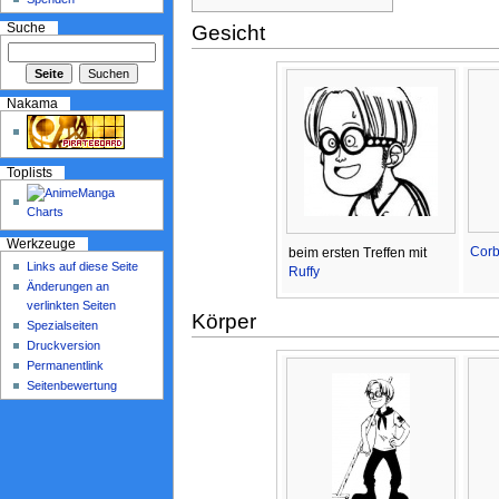
Suche
Gesicht
Nakama
Toplists
Werkzeuge
Cor
beim ersten Treffen mit
Links auf diese Seite
Ruffy
Änderungen an
verlinkten Seiten
Körper
Spezialseiten
Druckversion
Permanentlink
Seitenbewertung