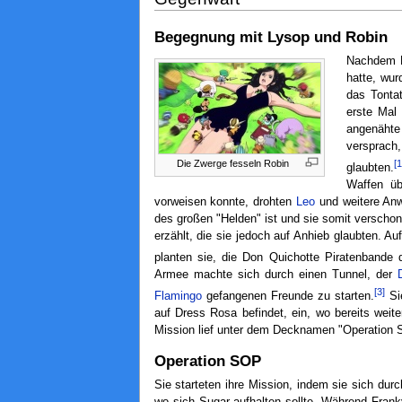
Begegnung mit Lysop und Robin
Nachdem R
hatte, wu
das Tontat
erste Mal
angenähte
versprach,
[1
Die Zwerge fesseln Robin
glaubten.
Waffen üb
vorweisen konnte, drohten
Leo
und weitere Anw
des großen "Helden" ist und sie somit verschon
erzählt, die sie jedoch auf Anhieb glaubten. A
planten sie, die Don Quichotte Piratenbande 
Armee machte sich durch einen Tunnel, der
[3]
Flamingo
gefangenen Freunde zu starten.
Si
auf Dress Rosa befindet, ein, wo bereits weit
Mission lief unter dem Decknamen "Operation S
Operation SOP
Sie starteten ihre Mission, indem sie sich du
wo sich Sugar aufhalten sollte. Während Frank