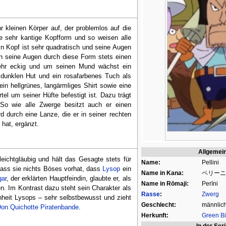
hr kleinen Körper auf, der problemlos auf die
e sehr kantige Kopfform und so weisen alle
in Kopf ist sehr quadratisch und seine Augen
en seine Augen durch diese Form stets einen
sehr eckig und um seinen Mund wächst ein
, dunklen Hut und ein rosafarbenes Tuch als
in hellgrünes, langärmliges Shirt sowie eine
el um seiner Hüfte befestigt ist. Dazu trägt
o wie alle Zwerge besitzt auch er einen
 durch eine Lanze, die er in seiner rechten
 hat, ergänzt.
Allgemei
leichtgläubig und hält das Gesagte stets für
Name:
Pellini
ass sie nichts Böses vorhat, dass
Lysop
ein
Name in Kana:
ペリーニ
ar
, der erklärten Hauptfeindin, glaubte er, als
Name in Rōmaji:
Perīni
n. Im Kontrast dazu steht sein Charakter als
Rasse
:
Zwerg
enheit Lysops – sehr selbstbewusst und zieht
Geschlecht:
männlic
on Quichotte Piratenbande
.
Herkunft:
Green Bi
In der Ser