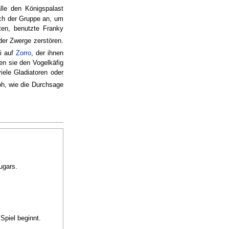
le den Königspalast
sich der Gruppe an, um
ten, benutzte Franky
der Zwerge zerstören.
ei auf
Zorro
, der ihnen
en sie den Vogelkäfig
iele Gladiatoren oder
oh, wie die Durchsage
ugars.
Spiel beginnt.