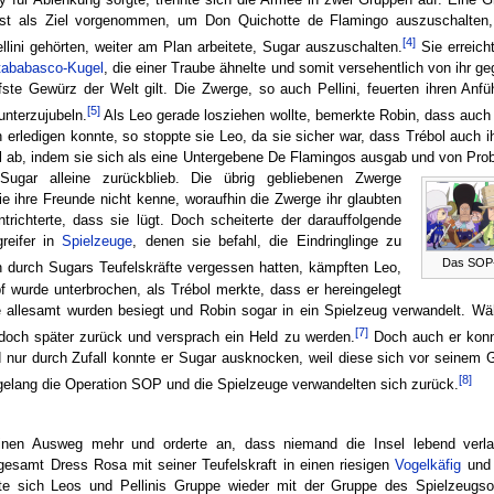
last als Ziel vorgenommen, um Don Quichotte de Flamingo auszuschalten
[4]
lini gehörten, weiter am Plan arbeitete, Sugar auszuschalten.
Sie erreic
tababasco-Kugel
, die einer Traube ähnelte und somit versehentlich von ihr g
ste Gewürz der Welt gilt. Die Zwerge, so auch Pellini, feuerten ihren Anf
[5]
unterzujubeln.
Als Leo gerade losziehen wollte, bemerkte Robin, dass auc
n erledigen konnte, so stoppte sie Leo, da sie sicher war, dass Trébol auch 
l ab, indem sie sich als eine Untergebene De Flamingos ausgab und von Prob
ugar alleine zurückblieb.
Die übrig gebliebenen Zwerge
ie ihre Freunde nicht kenne, woraufhin die Zwerge ihr glaubten
trichterte, dass sie lügt. Doch scheiterte der darauffolgende
reifer in
Spielzeuge
, denen sie befahl, die Eindringlinge zu
Das SOP
 durch Sugars Teufelskräfte vergessen hatten, kämpften Leo,
f wurde unterbrochen, als Trébol merkte, dass er hereingelegt
ie allesamt wurden besiegt und Robin sogar in ein Spielzeug verwandelt. W
[7]
edoch später zurück und versprach ein Held zu werden.
Doch auch er konnt
ur durch Zufall konnte er Sugar ausknocken, weil diese sich vor seinem G
[8]
elang die Operation SOP und die Spielzeuge verwandelten sich zurück.
nen Ausweg mehr und orderte an, dass niemand die Insel lebend verl
gesamt Dress Rosa mit seiner Teufelskraft in einen riesigen
Vogelkäfig
und 
e sich Leos und Pellinis Gruppe wieder mit der Gruppe des Spielzeugso