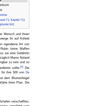
ietzuch
da
Anime
and 71
,
Kapitel 711
pisode 641
ter Mensch und ihnen
Zwerge ihr auf Anhieb
n irgendeine Art von
 Robin keine Waffen
ss sie eine Gefährtin
ezüglich Maron Noland
ingbar zu sein und so
[2]
dieren sollte.
Die
 für ihre 500 von
De
nter dem Blumenhügel
rklärte ihren Plan. Die
lshafen verschafften,
Gruppe, angeführt vom