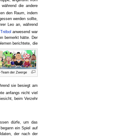
, während die andere
hten den Raum, indem
egessen werden sollte,
ührer Leo an, während
h
Trébol
anwesend war
ihn bemerkt hätte. Der
lemen berichtete, die
-Team der Zwerge
ährend sie besiegt am
e anfangs nicht viel
esicht, beim Verzehr
assen dürfe, um das
begann ein Spiel auf
ldaten, der nach der