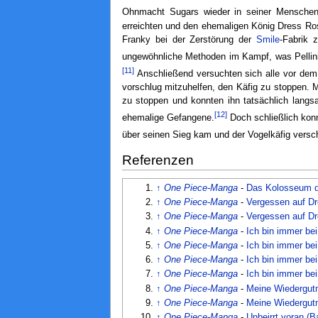
Ohnmacht Sugars wieder in seiner Menschen
erreichten und den ehemaligen König Dress R
Franky bei der Zerstörung der
Smile
-Fabrik 
ungewöhnliche Methoden im Kampf, was Pellini
[11]
Anschließend versuchten sich alle vor dem 
vorschlug mitzuhelfen, den Käfig zu stoppen. 
zu stoppen und konnten ihn tatsächlich langs
[12]
ehemalige Gefangene.
Doch schließlich kon
über seinen Sieg kam und der Vogelkäfig vers
Referenzen
↑
One Piece-Manga
-
Das Kolosseum d
↑
One Piece-Manga
-
Vergessen auf Dr
↑
One Piece-Manga
-
Vergessen auf Dr
↑
One Piece-Manga
-
Ich bin immer bei
↑
One Piece-Manga
-
Ich bin immer bei
↑
One Piece-Manga
-
Ich bin immer bei
↑
One Piece-Manga
-
Ich bin immer bei
↑
One Piece-Manga
-
Meine Wiedergut
↑
One Piece-Manga
-
Meine Wiedergut
↑
One Piece-Manga
-
Unbeirrt voran (B