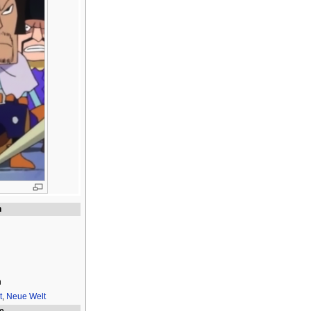
n
h
t
,
Neue Welt
ie