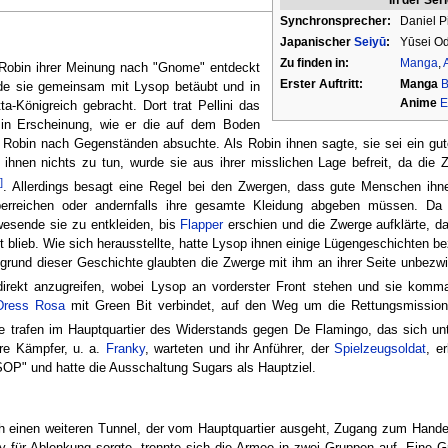
Synchronsprecher:
Daniel P
Japanischer
Seiyū
:
Yūsei O
Zu finden in:
Manga
,
obin ihrer Meinung nach "Gnome" entdeckt
Erster Auftritt:
Manga
B
rde sie gemeinsam mit Lysop betäubt und in
Anime
E
ta-Königreich gebracht. Dort trat Pellini das
 in Erscheinung, wie er die auf dem Boden
 Robin nach Gegenständen absuchte. Als Robin ihnen sagte, sie sei ein gu
 ihnen nichts zu tun, wurde sie aus ihrer misslichen Lage befreit, da die 
]
. Allerdings besagt eine Regel bei den Zwergen, dass gute Menschen ihne
erreichen oder andernfalls ihre gesamte Kleidung abgeben müssen. Da
esende sie zu entkleiden, bis
Flapper
erschien und die Zwerge aufklärte, da
t blieb. Wie sich herausstellte, hatte Lysop ihnen einige Lügengeschichten b
ufgrund dieser Geschichte glaubten die Zwerge mit ihm an ihrer Seite unbezw
direkt anzugreifen, wobei Lysop an vorderster Front stehen und sie komman
Dress Rosa
mit Green Bit verbindet, auf den Weg um die Rettungsmission
e trafen im Hauptquartier des Widerstands gegen De Flamingo, das sich u
ere Kämpfer, u. a.
Franky
, warteten und ihr Anführer, der
Spielzeugsoldat
, e
OP" und hatte die Ausschaltung Sugars als Hauptziel.
rch einen weiteren Tunnel, der vom Hauptquartier ausgeht, Zugang zum Hande
y für Ablenkung sorgte, trennte sich die Armee in zwei Gruppen auf. Eine 