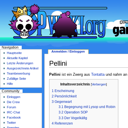
Navigation
Anmelden / Einloggen
Hauptseite
Aktuelle Kapitel
Pellini
Letzte Änderungen
Ausgezeichnete Artikel
Teambewerbung
Pellini
ist ein Zwerg aus
Tontatta
und nahm an d
Zufällige Seite
Hilfe
Inhaltsverzeichnis
[
Verbergen
]
1
Erscheinung
Community
2
Persönlichkeit
Einloggen
3
Gegenwart
Die Crew
3.1
Begegnung mit Lysop und Robin
Forum
3.2
Operation SOP
IRC-Chat
Facebook
3.3
Der Vogelkäfig
Twitter
4
Referenzen
Spenden