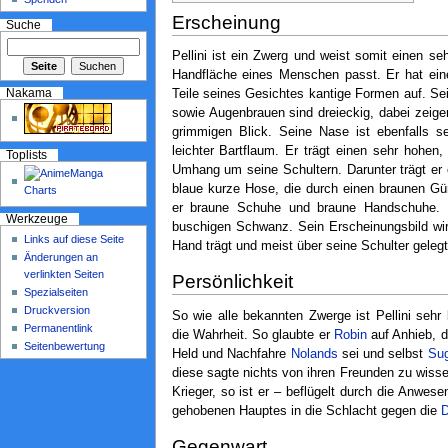
Erscheinung
Suche
Pellini ist ein Zwerg und weist somit einen se
Handfläche eines Menschen passt. Er hat ein
Nakama
Teile seines Gesichtes kantige Formen auf. Se
sowie Augenbrauen sind dreieckig, dabei zeig
grimmigen Blick. Seine Nase ist ebenfalls 
leichter Bartflaum. Er trägt einen sehr hohen
Toplists
Umhang um seine Schultern. Darunter trägt er e
blaue kurze Hose, die durch einen braunen Gürt
er braune Schuhe und braune Handschuhe. S
Werkzeuge
buschigen Schwanz. Sein Erscheinungsbild wird
Links auf diese Seite
Hand trägt und meist über seine Schulter gelegt
Änderungen an
verlinkten Seiten
Persönlichkeit
Spezialseiten
Druckversion
So wie alle bekannten Zwerge ist Pellini sehr 
Permanentlink
die Wahrheit. So glaubte er
Robin
auf Anhieb, d
Seitenbewertung
Held und Nachfahre
Nolands
sei und selbst
Sug
diese sagte nichts von ihren Freunden zu wisse
Krieger, so ist er – beflügelt durch die Anwes
gehobenen Hauptes in die Schlacht gegen die
D
Gegenwart