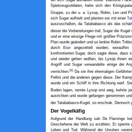
Spielzeugsoldaten, hatte sich den Königspa
Gruppe, zu der u. a. Lysop, Robin, Leo und Pel
sich Sugar aufhielt und planten sie mit einer
Ta
auszuschalten, da Tatababasco als das schärf
dieser die Vorbereitungen traf, Sugar die Kugel 
und er eine winzige Fliege mit größter Präzisio
Plan wurde geändert und so lenkte Robin Trébo
durch
Bian
angezettelt wurden, woraufhin S
konfrontierten Sugar, doch sagte diese, dass s
und wieder gehen wollten, bis Lysop ihnen ein
Angriff und Sugar verwandelte einige der Ang
[6]
vernichten.
Da sie ihre ehemaligen Gefährten
Pellini und die anderen gegen diese. Der Kamp
wurde und ein Schiff in ihre Richtung warf. S
Boden lagen, rannte Lysop erst weg, kehrte j
ausrichten und wurde gefangen genommen und n
der Tatababasco-Kugel, so erschrak. Dennoch g
Der Vogelkäfig
Aufgrund der Handlung sah De Flamingo kei
Geschehene der Welt zu erzählen. Er sperrte 
Leben und Tod. Während der Unruhen vereint