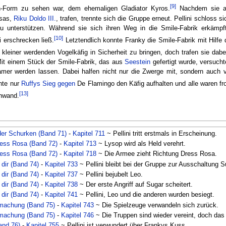
[9]
-Form zu sehen war, dem ehemaligen Gladiator Kyros.
Nachdem sie al
osas,
Riku Doldo III.
, trafen, trennte sich die Gruppe erneut. Pellini schloss 
zu unterstützen. Während sie sich ihren Weg in die Smile-Fabrik erkämpf
[10]
 erschrecken ließ.
Letztendlich konnte Franky die Smile-Fabrik mit Hilfe 
kleiner werdenden Vogelkäfig in Sicherheit zu bringen, doch trafen sie dab
Mit einem Stück der Smile-Fabrik, das aus
Seestein
gefertigt wurde, versucht
amer werden lassen. Dabei halfen nicht nur die Zwerge mit, sondern auch v
nte nur
Ruffys
Sieg gegen
De Flamingo den Käfig aufhalten und alle waren fr
[13]
chwand.
er Schurken (Band 71)
-
Kapitel 711
~ Pellini tritt erstmals in Erscheinung.
ess Rosa (Band 72)
-
Kapitel 713
~ Lysop wird als Held verehrt.
ess Rosa (Band 72)
-
Kapitel 718
~ Die Armee zieht Richtung Dress Rosa.
 dir (Band 74)
-
Kapitel 733
~ Pellini bleibt bei der Gruppe zur Ausschaltung S
 dir (Band 74)
-
Kapitel 737
~ Pellini bejubelt Leo.
 dir (Band 74)
-
Kapitel 738
~ Der erste Angriff auf Sugar scheitert.
 dir (Band 74)
-
Kapitel 741
~ Pellini, Leo und die anderen wurden besiegt.
machung (Band 75)
-
Kapitel 743
~ Die Spielzeuge verwandeln sich zurück.
machung (Band 75)
-
Kapitel 746
~ Die Truppen sind wieder vereint, doch das 
and 76)
-
Kapitel 755
~ Pellini ist verwundert über Frankys Kuss.