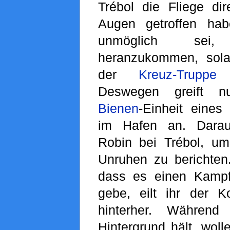
Trébol die Fliege di
Augen getroffen ha
unmöglich 
heranzukommen, sola
der
Kreuz-Truppe
a
Deswegen greift
Bienen
-Einheit eine
im Hafen an. Darau
Robin bei Trébol, u
Unruhen zu berichten.
dass es einen Kamp
gebe, eilt ihr der 
hinterher. Währen
Hintergrund hält, wol