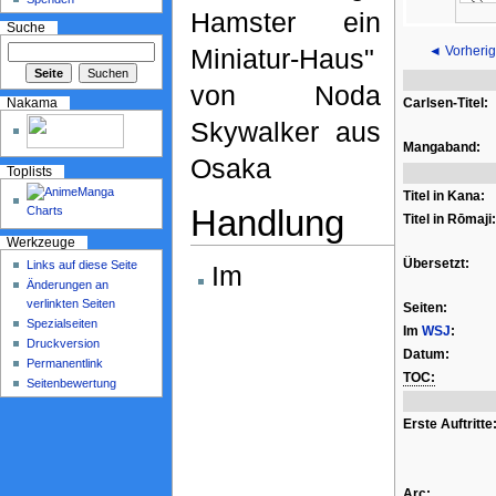
Hamster ein
Suche
◄ Vorherig
Miniatur-Haus"
von Noda
Carlsen-Titel:
Nakama
Skywalker aus
Mangaband:
Osaka
Toplists
Titel in Kana:
Handlung
Titel in Rōmaji:
Werkzeuge
Übersetzt:
Links auf diese Seite
Im
Änderungen an
verlinkten Seiten
Seiten:
Spezialseiten
Im
WSJ
:
Druckversion
Datum:
Permanentlink
TOC:
Seitenbewertung
Erste Auftritte
Arc: