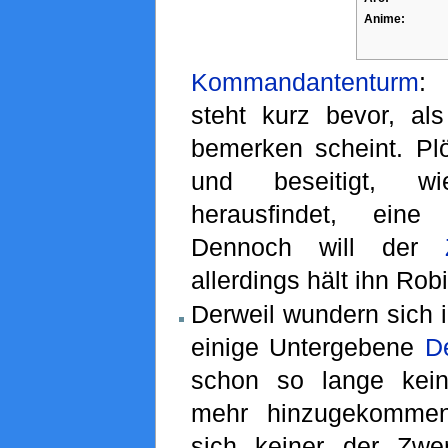
Anime:
Kommandantenturm
: 
steht kurz bevor, al
bemerken scheint. Plöt
und beseitigt, 
herausfindet, eine
Dennoch will der
allerdings hält ihn Rob
Derweil wundern sich 
einige Untergebene
D
schon so lange kein
mehr hinzugekomme
sich keiner der Zw