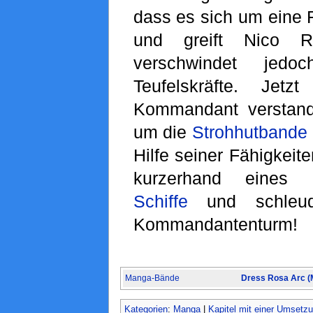
dass es sich um eine F
und greift Nico R
verschwindet jedoc
Teufelskräfte. Jet
Kommandant verstand
um die
Strohhutbande
Hilfe seiner Fähigkeit
kurzerhand eines 
Schiffe
und schleud
Kommandantenturm!
Manga-Bände
Dress Rosa Arc (
Kategorien
:
Manga
|
Kapitel mit einer Umsetz