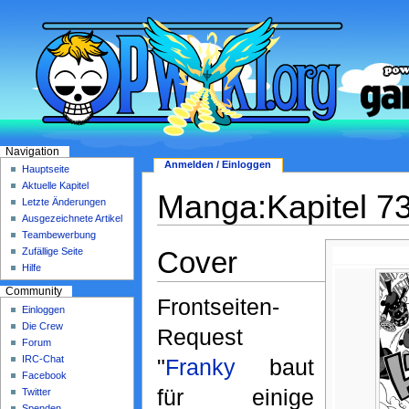
Navigation
Anmelden / Einloggen
Hauptseite
Aktuelle Kapitel
Manga:Kapitel 7
Letzte Änderungen
Ausgezeichnete Artikel
Teambewerbung
Cover
Zufällige Seite
Hilfe
Community
Frontseiten-
Einloggen
Die Crew
Request
Forum
IRC-Chat
"
Franky
baut
Facebook
für einige
Twitter
Spenden