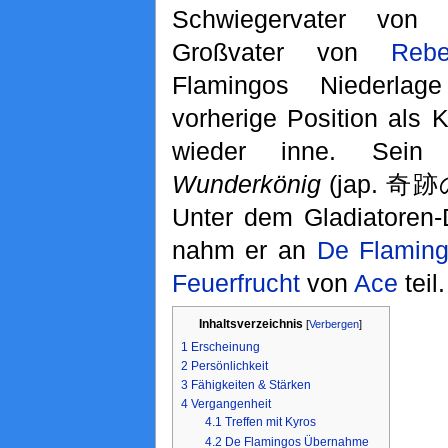
Schwiegervater vo
Großvater von
Reb
Flamingos Niederla
vorherige Position als
wieder inne. Sein 
Wunderkönig
(jap. 奇
Unter dem Gladiatore
nahm er an
De Flamin
Feuerfrucht
von
Ace
teil.
Inhaltsverzeichnis
[
Verbergen
]
1
Erscheinung
2
Persönlichkeit
3
Fähigkeiten & Stärken
4
Vergangenheit
4.1
Treffen mit Kyros
4.2
De Flamingos Übernahme