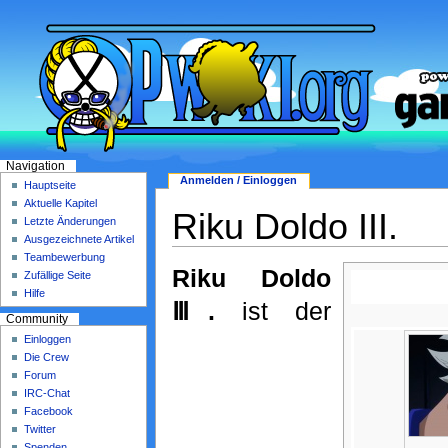
Navigation
Anmelden / Einloggen
Hauptseite
Aktuelle Kapitel
Riku Doldo III.
Letzte Änderungen
Ausgezeichnete Artikel
Teambewerbung
Riku Doldo
Zufällige Seite
Hilfe
Ⅲ.
ist der
Community
Einloggen
Die Crew
Forum
IRC-Chat
Facebook
Twitter
Spenden