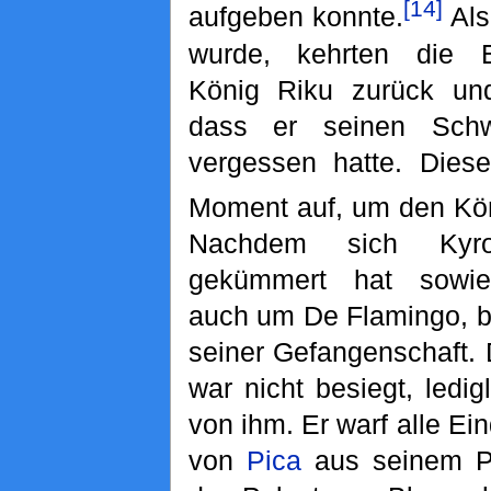
[14]
aufgeben konnte.
Als
wurde, kehrten die 
König Riku zurück un
dass er seinen Schw
vergessen hatte. Dies
Moment auf, um den Kön
Nachdem sich K
gekümmert hat sowie
auch um De Flamingo, be
seiner Gefangenschaft.
war nicht besiegt, ledi
von ihm. Er warf alle Ein
von
Pica
aus seinem Pa