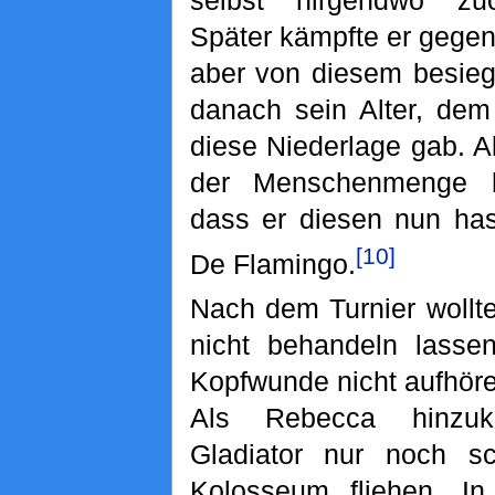
selbst nirgendwo zu
Später kämpfte er gegen
aber von diesem besiegt
danach sein Alter, dem
diese Niederlage gab. A
der Menschenmenge h
dass er diesen nun ha
[10]
De Flamingo.
Nach dem Turnier wollt
nicht behandeln lasse
Kopfwunde nicht aufhöre
Als Rebecca hinzuk
Gladiator nur noch s
Kolosseum fliehen. In