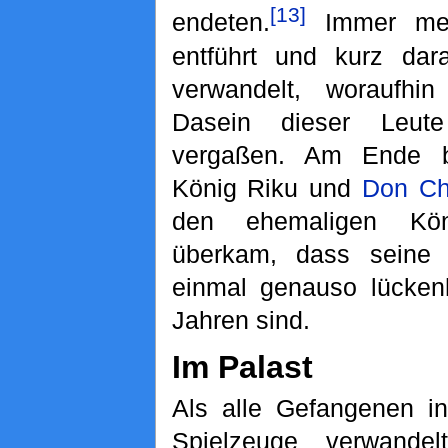
[13]
endeten.
Immer meh
entführt und kurz dar
verwandelt, woraufhi
Dasein dieser Leut
vergaßen. Am Ende b
König Riku und
Don Ch
den ehemaligen Kö
überkam, dass seine 
einmal genauso lücken
Jahren sind.
Im Palast
Als alle Gefangenen in
Spielzeuge verwandelt