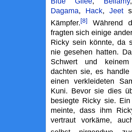
Blue Gilee
,
Bellamy
,
Dagama
,
Hack
,
Jeet
so
[8]
Kämpfer.
Während de
fragten sich einige ande
Ricky sein könnte, da 
nie gesehen hatten. Da
Schwert und keinem 
dachten sie, es handle
einen verkleideten S
Kuni. Bevor sie dies ü
besiegte Ricky sie. Ein
meinte, dass ihm Rick
vertraut vorkäme, au