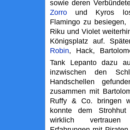
sowie deren Verbündete
Zorro
und Kyros lo
Flamingo zu besiegen, 
Riku und Violet weiterh
Königsplatz auf. Spät
Robin
, Hack, Bartolo
Tank Lepanto dazu au
inzwischen den Sch
Handschellen gefund
zusammen mit Bartolo
Ruffy & Co. bringen w
konnte dem Strohhut
wirklich vertraue
Erfahrungen mit Piraten