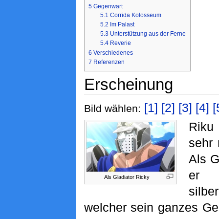
5
Gegenwart
5.1
Corrida Kolosseum
5.2
Im Palast
5.3
Unterstützung aus der Ferne
5.4
Reverie
6
Verschiedenes
7
Referenzen
Erscheinung
[1]
[2]
[3]
[4]
[
Bild wählen:
Riku 
sehr
Als G
er 
Als Gladiator Ricky
sil
welcher sein ganzes Ges