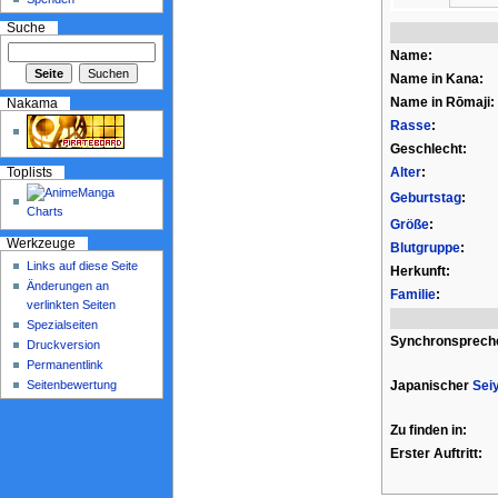
Suche
Name:
Name in Kana:
Name in Rōmaji:
Nakama
Rasse
:
Geschlecht:
Alter
:
Toplists
Geburtstag
:
Größe
:
Werkzeuge
Blutgruppe
:
Links auf diese Seite
Herkunft:
Änderungen an
Familie
:
verlinkten Seiten
Spezialseiten
Synchronsprech
Druckversion
Permanentlink
Seitenbewertung
Japanischer
Sei
Zu finden in:
Erster Auftritt: