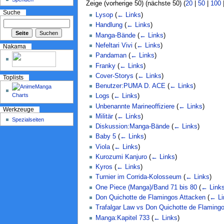
Zeige (vorherige 50) (nächste 50) (
20
|
50
|
100
Suche
Lysop
(
← Links
)
Handlung
(
← Links
)
Manga-Bände
(
← Links
)
Nefeltari Vivi
(
← Links
)
Nakama
Pandaman
(
← Links
)
Franky
(
← Links
)
Cover-Storys
(
← Links
)
Toplists
Benutzer:PUMA D. ACE
(
← Links
)
Logs
(
← Links
)
Unbenannte Marineoffiziere
(
← Links
)
Werkzeuge
Militär
(
← Links
)
Spezialseiten
Diskussion:Manga-Bände
(
← Links
)
Baby 5
(
← Links
)
Viola
(
← Links
)
Kurozumi Kanjuro
(
← Links
)
Kyros
(
← Links
)
Turnier im Corrida-Kolosseum
(
← Links
)
One Piece (Manga)/Band 71 bis 80
(
← Link
Don Quichotte de Flamingos Attacken
(
← Li
Trafalgar Law vs Don Quichotte de Flamingo
Manga:Kapitel 733
(
← Links
)