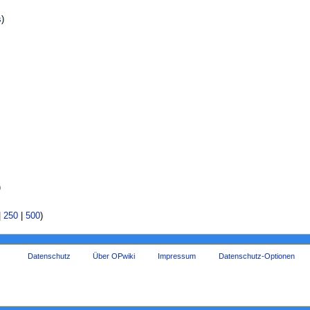
s
)
)
|
250
|
500
)
Datenschutz
Über OPwiki
Impressum
Datenschutz-Optionen