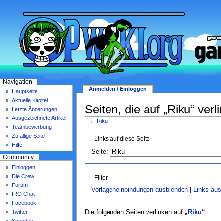
Navigation
Anmelden / Einloggen
Hauptseite
Aktuelle Kapitel
Seiten, die auf „Riku“ verl
Letzte Änderungen
Ausgezeichnete Artikel
←
Riku
Teambewerbung
Zufällige Seite
Links auf diese Seite
Hilfe
Seite:
Community
Einloggen
Die Crew
Filter
Forum
Vorlageneinbindungen ausblenden
|
Links au
IRC-Chat
Facebook
Twitter
Die folgenden Seiten verlinken auf
„
Riku
“
:
Spenden