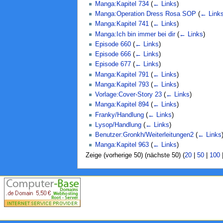
Manga:Kapitel 734
(
← Links
)
Manga:Operation Dress Rosa SOP
(
← Link
Manga:Kapitel 741
(
← Links
)
Manga:Ich bin immer bei dir
(
← Links
)
Episode 660
(
← Links
)
Episode 666
(
← Links
)
Episode 677
(
← Links
)
Manga:Kapitel 791
(
← Links
)
Manga:Kapitel 793
(
← Links
)
Vorlage:Cover-Story 23
(
← Links
)
Manga:Kapitel 894
(
← Links
)
Franky/Handlung
(
← Links
)
Lysop/Handlung
(
← Links
)
Benutzer:Gronkh/Weiterleitungen2
(
← Links
Manga:Kapitel 963
(
← Links
)
Zeige (vorherige 50) (nächste 50) (
20
|
50
|
100