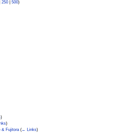
|
250
|
500
)
s
)
nks
)
 & Fujitora
(
← Links
)