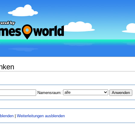
inken
Namensraum:
sblenden
|
Weiterleitungen ausblenden