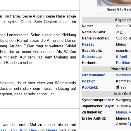
Speed Gills Gesi
ller Hautfarbe. Seine Augen, seine Nase sowie
Allgemei
eicht spitze Ohren. Sein Gesicht ähnelt im
Name:
Speed Gil
Name in Kana:
スピード
einen Lanzenreiter. Seine eigentliche Kleidung
Name in Rōmaji:
Supīdo Ji
bedeckt den Rumpf sowie die Arme und Beine.
Rasse
:
Mensch
ang. An den Füßen trägt er weinrote Stiefel
Geschlecht:
männlich
 Hut, der an einen
Fès
erinnert. Als Waffen
Geburtstag
:
6. April
nze mit sich. Auf dem Hut, dem Umhang und
eard-Bande zu sehen.
Herkunft:
Eastblue
Piraterie-Da
Piratenbande
:
Whitebe
Position
:
Kommanda
l bekannt, da er aber einer von Whitebeards
Kopfgeld
:
???
dass er sehr stark sein muss. In Bezug auf
In der Ser
gehen, dass er sehr schnell ist.
Synchronsprecher:
Wolfgan
Japanischer
Seiyū
:
Yūsuke 
Zu finden in:
Manga
,
A
Erster Auftritt:
Manga
B
Anime
E
l war das erste Mal zu sehen, als er mit
ossa
,
Izou
,
King Dew
und
Namur
versuchte