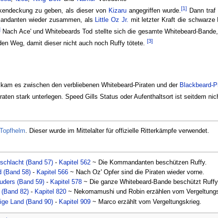
[1]
endeckung zu geben, als dieser von
Kizaru
angegriffen wurde.
Dann traf 
andanten wieder zusammen, als
Little Oz Jr.
mit letzter Kraft die schwarz
]
Nach Ace' und Whitebeards Tod stellte sich die gesamte Whitebeard-Bande, 
[3]
den Weg, damit dieser nicht auch noch Ruffy tötete.
d kam es zwischen den verbliebenen Whitebeard-Piraten und der
Blackbeard-P
aten stark unterlegen. Speed Gills Status oder Aufenthaltsort ist seitdem nic
Topfhelm
. Dieser wurde im Mittelalter für offizielle Ritterkämpfe verwendet.
schlacht (Band 57)
-
Kapitel 562
~ Die Kommandanten beschützen Ruffy.
d (Band 58)
-
Kapitel 566
~ Nach Oz' Opfer sind die Piraten wieder vorne.
uders (Band 59)
-
Kapitel 578
~ Die ganze Whitebeard-Bande beschützt Ruffy
r (Band 82)
-
Kapitel 820
~ Nekomamushi und Robin erzählen vom Vergeltungs
lige Land (Band 90)
-
Kapitel 909
~ Marco erzählt vom Vergeltungskrieg.