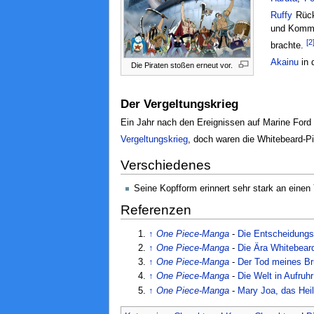
Ruffy
Rück
und Komm
[2
brachte.
Akainu
in 
Die Piraten stoßen erneut vor.
Der Vergeltungskrieg
Ein Jahr nach den Ereignissen auf Marine For
Vergeltungskrieg
, doch waren die Whitebeard-Pir
Verschiedenes
Seine Kopfform erinnert sehr stark an einen
Referenzen
↑
One Piece-Manga
-
Die Entscheidungs
↑
One Piece-Manga
-
Die Ära Whitebear
↑
One Piece-Manga
-
Der Tod meines Br
↑
One Piece-Manga
-
Die Welt in Aufruh
↑
One Piece-Manga
-
Mary Joa, das Hei