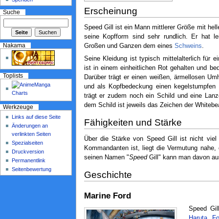
Erscheinung
Suche
Speed Gill ist ein Mann mittlerer Größe mit he
seine Kopfform sind sehr rundlich. Er hat l
Nakama
Großen und Ganzen dem eines
Schweins
.
Seine Kleidung ist typisch mittelalterlich für 
ist in einem einheitlichen Rot gehalten und 
Toplists
Darüber trägt er einen weißen, ärmellosen Umh
und als Kopfbedeckung einen kegelstumpfen
trägt er zudem noch ein Schild und eine La
dem Schild ist jeweils das Zeichen der Whiteb
Werkzeuge
Links auf diese Seite
Fähigkeiten und Stärke
Änderungen an
verlinkten Seiten
Über die Stärke von Speed Gill ist nicht vie
Spezialseiten
Kommandanten ist, liegt die Vermutung nahe, 
Druckversion
seinen Namen "
Speed
Gill" kann man davon aus
Permanentlink
Seitenbewertung
Geschichte
Marine Ford
Speed Gil
Haruta
,
F