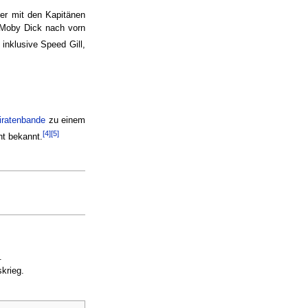
er mit den Kapitänen
e Moby Dick nach vorn
inklusive Speed Gill,
iratenbande
zu einem
[4]
[5]
ht bekannt.
.
krieg.