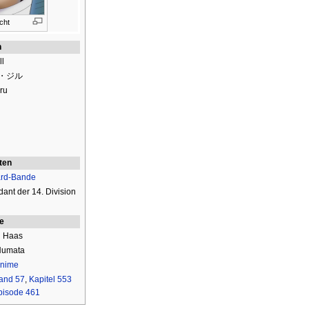
cht
n
l
・ジル
ru
ten
ard-Bande
nt der 14. Division
ie
g Haas
Numata
nime
and 57
,
Kapitel 553
pisode 461