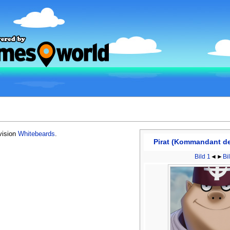
vision
Whitebeards
.
Pirat (Kommandant der
Bild 1
◄►
Bi