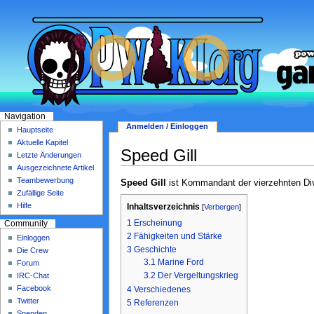
Navigation
Anmelden / Einloggen
Hauptseite
Aktuelle Kapitel
Speed Gill
Letzte Änderungen
Ausgezeichnete Artikel
Teambewerbung
Speed Gill
ist Kommandant der vierzehnten Di
Zufällige Seite
Hilfe
Inhaltsverzeichnis
[
Verbergen
]
1
Erscheinung
Community
2
Fähigkeiten und Stärke
Einloggen
3
Geschichte
Die Crew
3.1
Marine Ford
Forum
3.2
Der Vergeltungskrieg
IRC-Chat
Facebook
4
Verschiedenes
Twitter
5
Referenzen
Spenden