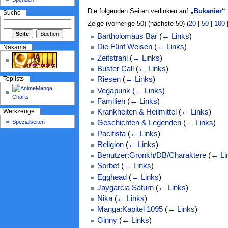
Die folgenden Seiten verlinken auf
„
Bukanier
“
:
Suche
Zeige (vorherige 50) (nächste 50) (
20
|
50
|
100
Bartholomäus Bär
(
← Links
)
Die Fünf Weisen
(
← Links
)
Nakama
Zeitstrahl
(
← Links
)
Buster Call
(
← Links
)
Riesen
(
← Links
)
Toplists
Vegapunk
(
← Links
)
Familien
(
← Links
)
Krankheiten & Heilmittel
(
← Links
)
Werkzeuge
Spezialseiten
Geschichten & Legenden
(
← Links
)
Pacifista
(
← Links
)
Religion
(
← Links
)
Benutzer:Gronkh/DB/Charaktere
(
← Li
Sorbet
(
← Links
)
Egghead
(
← Links
)
Jaygarcia Saturn
(
← Links
)
Nika
(
← Links
)
Manga:Kapitel 1095
(
← Links
)
Ginny
(
← Links
)