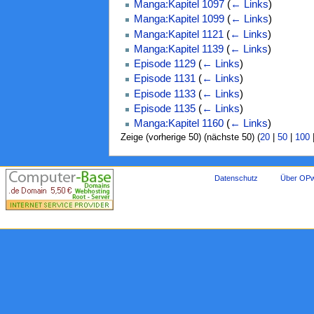
Manga:Kapitel 1097
(
← Links
)
Manga:Kapitel 1099
(
← Links
)
Manga:Kapitel 1121
(
← Links
)
Manga:Kapitel 1139
(
← Links
)
Episode 1129
(
← Links
)
Episode 1131
(
← Links
)
Episode 1133
(
← Links
)
Episode 1135
(
← Links
)
Manga:Kapitel 1160
(
← Links
)
Zeige (vorherige 50) (nächste 50) (
20
|
50
|
100
Datenschutz
Über OPw