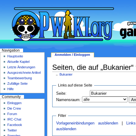
Navigation
Anmelden / Einloggen
Hauptseite
Aktuelle Kapitel
Seiten, die auf „Bukanier“
Letzte Änderungen
Ausgezeichnete Artikel
←
Bukanier
Teambewerbung
Zufällige Seite
Links auf diese Seite
Hilfe
Seite:
Community
Namensraum:
Einloggen
Die Crew
Forum
Filter
IRC-Chat
Vorlageneinbindungen ausblenden
|
Link
Facebook
ausblenden
Twitter
Spenden