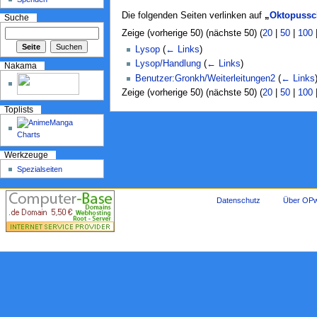
Die folgenden Seiten verlinken auf
„
Oktopussc
Suche
Zeige (vorherige 50) (nächste 50) (
20
|
50
|
100
Lysop
(
← Links
)
Lysop/Handlung
(
← Links
)
Nakama
Benutzer:Gronkh/Weiterleitungen2
(
← Links
Zeige (vorherige 50) (nächste 50) (
20
|
50
|
100
Toplists
Werkzeuge
Spezialseiten
Datenschutz
Über OPw