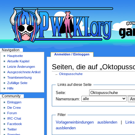
Navigation
Anmelden / Einloggen
Hauptseite
Aktuelle Kapitel
Seiten, die auf „Oktopuss
Letzte Änderungen
Ausgezeichnete Artikel
←
Oktopusschuhe
Teambewerbung
Zufällige Seite
Links auf diese Seite
Hilfe
Seite:
Community
Namensraum:
Einloggen
Die Crew
Forum
Filter
IRC-Chat
Vorlageneinbindungen ausblenden
|
Link
Facebook
ausblenden
Twitter
Spenden