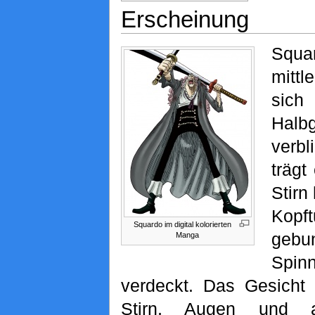
Erscheinung
Squa
mitt
sic
Halbg
verb
trägt
Stirn
Kopf
Squardo im digital kolorierten
gebu
Manga
Spinn
verdeckt. Das Gesicht 
Stirn, Augen und 