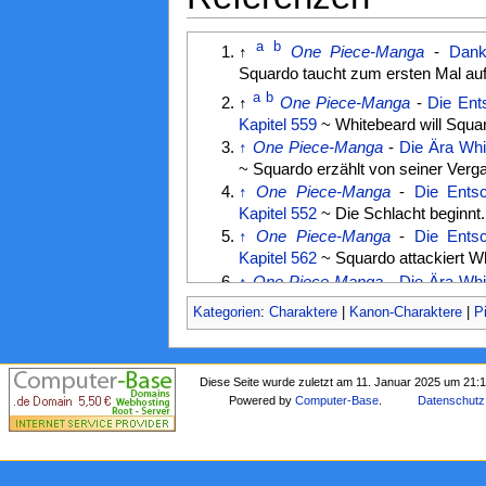
a
b
↑
One Piece-Manga
-
Dank
Squardo taucht zum ersten Mal auf
a
b
↑
One Piece-Manga
-
Die Ent
Kapitel 559
~ Whitebeard will Squ
↑
One Piece-Manga
-
Die Ära Whi
~ Squardo erzählt von seiner Verg
↑
One Piece-Manga
-
Die Ents
Kapitel 552
~ Die Schlacht beginnt.
↑
One Piece-Manga
-
Die Ents
Kapitel 562
~ Squardo attackiert W
↑
One Piece-Manga
-
Die Ära Whi
~ Squardo teilt den Grund seiner At
Kategorien
:
Charaktere
|
Kanon-Charaktere
|
P
↑
One Piece-Manga
-
Die Ära Whi
~ Squardo bereut seinen Angriff au
↑
One Piece-Manga
-
Die Ära Whi
Diese Seite wurde zuletzt am 11. Januar 2025 um 21:
~ Die Großstrudelspinnen-Piratenba
Powered by
Computer-Base
.
Datenschutz
↑
One Piece-Manga
-
Der Tod mei
576
~ Squardo trauert um Whitebea
↑
One Piece-Manga
-
Der Tod mei
580
~ Die Schlacht ist beendet.