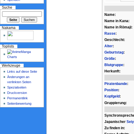
Suche
Name:
Name in Kana:
Name in Rōmaji:
Nakama
Rasse
:
Geschlecht:
Alter
:
Toplists
Geburtstag
:
Größe
:
Blutgruppe
:
Werkzeuge
Herkunft:
Links auf diese Seite
Änderungen an
verlinkten Seiten
Piratenbande
:
Spezialseiten
Position
:
Druckversion
Kopfgeld
:
Permanentlink
Gruppierung:
Seitenbewertung
Synchronspreche
Japanischer
Sei
Zu finden in: