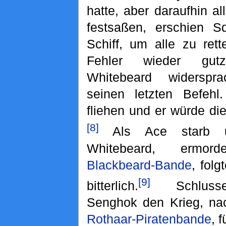
hatte, aber daraufhin a
festsaßen, erschien S
Schiff, um alle zu ret
Fehler wieder gut
Whitebeard widerspr
seinen letzten Befehl.
fliehen und er würde di
[8]
Als Ace starb u
Whitebeard, ermor
Blackbeard-Bande
, fol
[9]
bitterlich.
Schlussen
Senghok den Krieg, na
Rothaar-Piratenbande
, 