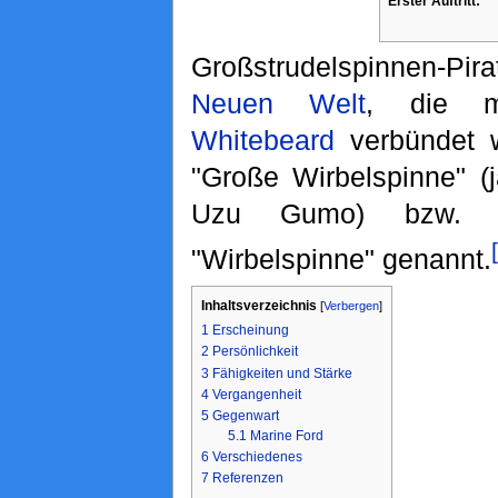
Erster Auftritt:
Großstrudelspinnen-Pir
Neuen Welt
, die 
Whitebeard
verbündet w
"Große Wirbelspinne
Uzu Gumo) bzw. 
"Wirbelspinne" genannt.
Inhaltsverzeichnis
[
Verbergen
]
1
Erscheinung
2
Persönlichkeit
3
Fähigkeiten und Stärke
4
Vergangenheit
5
Gegenwart
5.1
Marine Ford
6
Verschiedenes
7
Referenzen