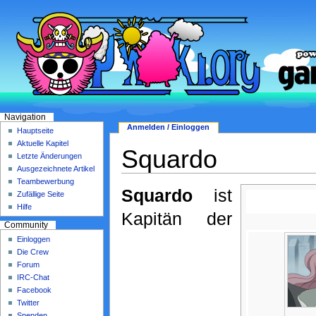
Navigation
Anmelden / Einloggen
Hauptseite
Aktuelle Kapitel
Squardo
Letzte Änderungen
Ausgezeichnete Artikel
Teambewerbung
Squardo
ist
Zufällige Seite
Hilfe
Kapitän der
Community
Einloggen
Die Crew
Forum
IRC-Chat
Facebook
Twitter
Spenden