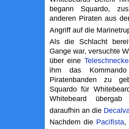
begann Squardo, zu
anderen Piraten aus de
Angriff auf die Marinetr
Als die Schlacht bere
Gange war, versuchte W
über eine
Teleschnecke
ihm das Kommando 
Piratenbanden zu ge
Squardo für Whitebeard
Whitebeard überga
daraufhin an die
Decalva
Nachdem die
Pacifista
,