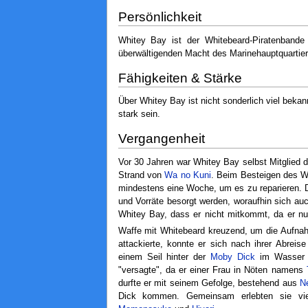
Persönlichkeit
Whitey Bay ist der Whitebeard-Piratenbande
überwältigenden Macht des Marinehauptquartiers
Fähigkeiten & Stärke
Über Whitey Bay ist nicht sonderlich viel beka
stark sein.
Vergangenheit
Vor 30 Jahren war Whitey Bay selbst Mitglied 
Strand von
Wa no Kuni
. Beim Besteigen des Wa
mindestens eine Woche, um es zu reparieren. D
und Vorräte besorgt werden, woraufhin sich au
Whitey Bay, dass er nicht mitkommt, da er nur
Waffe mit Whitebeard kreuzend, um die Aufnah
attackierte, konnte er sich nach ihrer Abreis
einem Seil hinter der
Moby Dick
im Wasser h
"versagte", da er einer Frau in Nöten namens
durfte er mit seinem Gefolge, bestehend aus
N
Dick kommen. Gemeinsam erlebten sie vie