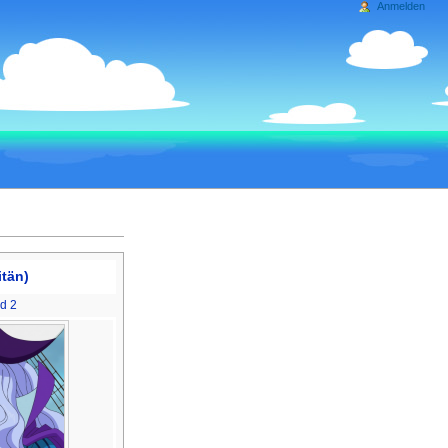
Anmelden
itän)
ld 2