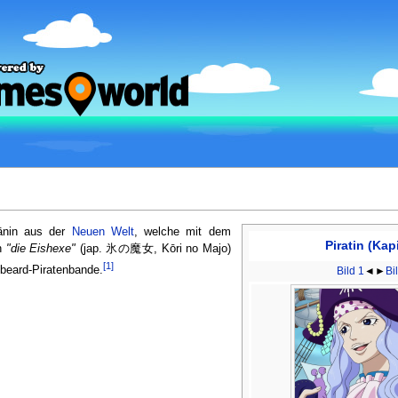
tänin aus der
Neuen Welt
, welche mit dem
Piratin (Kap
ch
"die Eishexe"
(jap. 氷の魔女, Kōri no Majo)
[1]
ebeard-Piratenbande.
Bild 1
◄►
Bi