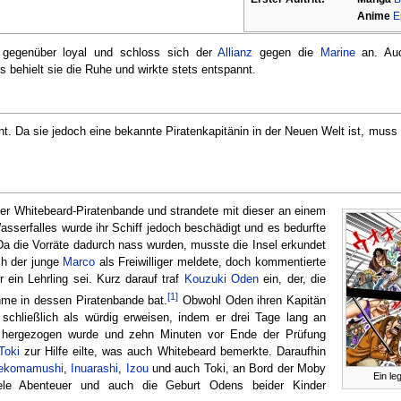
Anime
E
 gegenüber loyal und schloss sich der
Allianz
gegen die
Marine
an. Auc
 behielt sie die Ruhe und wirkte stets entspannt.
nnt. Da sie jedoch eine bekannte Piratenkapitänin in der Neuen Welt ist, mus
der Whitebeard-Piratenbande und strandete mit dieser an einem
sserfalles wurde ihr Schiff jedoch beschädigt und es bedurfte
a die Vorräte dadurch nass wurden, musste die Insel erkundet
ch der junge
Marco
als Freiwilliger meldete, doch kommentierte
 ein Lehrling sei. Kurz darauf traf
Kouzuki Oden
ein, der, die
[1]
me in dessen Piratenbande bat.
Obwohl Oden ihren Kapitän
e schließlich als würdig erweisen, indem er drei Tage lang an
ergezogen wurde und zehn Minuten vor Ende der Prüfung
Toki
zur Hilfe eilte, was auch Whitebeard bemerkte. Daraufhin
ekomamushi
,
Inuarashi
,
Izou
und auch Toki, an Bord der Moby
Ein l
le Abenteuer und auch die Geburt Odens beider Kinder