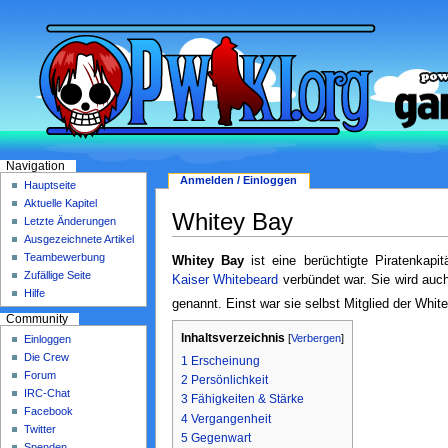
Navigation
Anmelden / Einloggen
Hauptseite
Aktuelle Kapitel
Whitey Bay
Letzte Änderungen
Ausgezeichnete Artikel
Teambewerbung
Whitey Bay
ist eine berüchtigte Piratenkapi
Zufällige Seite
Kaiser
Whitebeard
verbündet war. Sie wird au
Hilfe
genannt. Einst war sie selbst Mitglied der Whit
Community
Inhaltsverzeichnis
[
Verbergen
]
Einloggen
Die Crew
1
Erscheinung
Forum
2
Persönlichkeit
IRC-Chat
3
Fähigkeiten & Stärke
Facebook
4
Vergangenheit
Twitter
5
Gegenwart
Spenden