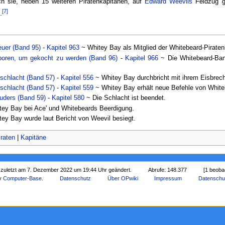
 sie, neben 15 weiteren Piratenkapitänen, auf
Edward Weevils
Feldzug g
[7]
.
uer (Band 95)
-
Kapitel 963
~ Whitey Bay als Mitglied der Whitebeard-Pirate
boren, um gekocht zu werden (Band 96)
-
Kapitel 966
~ Die Whitebeard-Ban
schlacht (Band 57)
-
Kapitel 556
~ Whitey Bay durchbricht mit ihrem Eisbrech
schlacht (Band 57)
-
Kapitel 559
~ Whitey Bay erhält neue Befehle von White
uders (Band 59)
-
Kapitel 580
~ Die Schlacht ist beendet.
ey Bay bei Ace' und Whitebeards Beerdigung.
ey Bay wurde laut Bericht von Weevil besiegt.
iraten
|
Kapitäne
 zuletzt am 7. Dezember 2022 um 19:44 Uhr geändert.
Abrufe: 148.377
[1 beoba
by
Computer-Base
.
Datenschutz
Über OPwiki
Impressum
Datenschu