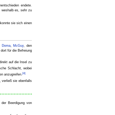
nentschieden endete.
 weshalb es, sehr zu
konnte sie sich einen
on
Doma
,
McGuy
, den
dort für die Befreiung
rekt auf die Insel zu
sche Schlacht, wobei
[4]
en anzugreifen.
 verließ sie ebenfalls
n der Beerdigung von