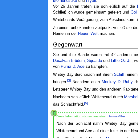
Momonosuke
und
Hiyori
.
Vor 26 Jahren trafen sie schließlich auf die
Schließlich wurde gemeinsam gefeiert und
Gol
Whitebeards Verärgerung, zum Abschied kam. W
Zu einem unbekannten Zeitpunkt verließ sie die
Namen in der
Neuen Welt
machen.
Gegenwart
Sie und ihre Bande waren mit 42 anderen b
Decalvan Brüdern
,
Squardo
und
Little Oz Jr.
, w
von
Puma D. Ace
zu kämpfen.
Whitey Bay durchbrach mit ihrem
Schiff
, einem
[3]
bringen.
Nachdem auch
Monkey D. Ruffy
da
Letzterer Whitey Bay und den anderen Kapitänen 
Nachdem schließlich Whitebeard durch
Marshal
[5]
das Schlachtfeld.
Diese Information stammt aus einem
Anime-Filler
.
Nach der Schlacht nahm Whitey Bay gemein
Whitebeard und Ace auf einer Insel in der Neue