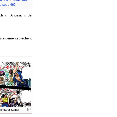
pisode 462
h im Angesicht der
s sie dementsprechend
egendärer Kampf