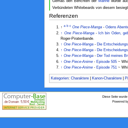
Gemäß den Berichten der
Marine
wurde auch
Verbündeten Whitebeards von diesem besiegt
Referenzen
a
b
c
↑
One Piece-Manga
-
Odens Abente
↑
One Piece-Manga
-
Ich bin Oden, ge
Roger-Piratenbande.
↑
One Piece-Manga
-
Die Entscheidungs
↑
One Piece-Manga
-
Die Entscheidungs
↑
One Piece-Manga
-
Der Tod meines Br
↑
One Piece-Anime
-
Episode 505
~ Whit
↑
One Piece-Anime
-
Episode 751
~ Whit
Kategorien
:
Charaktere
|
Kanon-Charaktere
|
P
Diese Seite wurde
Powered 