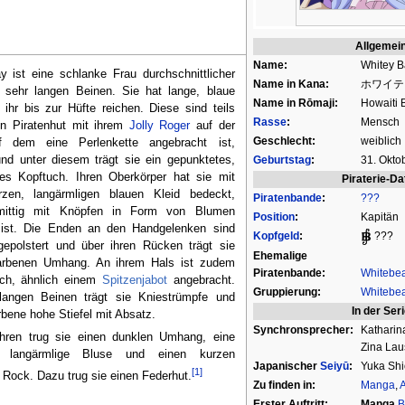
Allgemei
Name:
Whitey B
 ist eine schlanke Frau durchschnittlicher
Name in Kana:
ホワイテ
 sehr langen Beinen. Sie hat lange, blaue
Name in Rōmaji:
Howaiti 
 ihr bis zur Hüfte reichen. Diese sind teils
Rasse
:
Mensch
en Piratenhut mit ihrem
Jolly Roger
auf der
Geschlecht:
weiblich
f dem eine Perlenkette angebracht ist,
nd unter diesem trägt sie ein gepunktetes,
Geburtstag
:
31. Okto
nes Kopftuch. Ihren Oberkörper hat sie mit
Piraterie-Da
zen, langärmligen blauen Kleid bedeckt,
Piratenbande
:
???
mittig mit Knöpfen in Form von Blumen
Position
:
Kapitän
ist. Die Enden an den Handgelenken sind
Kopfgeld
:
???
gepolstert und über ihren Rücken trägt sie
Ehemalige
afarbenen Umhang. An ihrem Hals ist zudem
Piratenbande:
Whitebea
uch, ähnlich einem
Spitzenjabot
angebracht.
Gruppierung:
Whitebea
langen Beinen trägt sie Kniestrümpfe und
In der Ser
arbene hohe Stiefel mit Absatz.
Synchronsprecher:
Katharin
hren trug sie einen dunklen Umhang, eine
Zina La
te, langärmlige Bluse und einen kurzen
Japanischer
Seiyū
:
Yuka Sh
[1]
n Rock. Dazu trug sie einen Federhut.
Zu finden in:
Manga
,
Erster Auftritt:
Manga
B