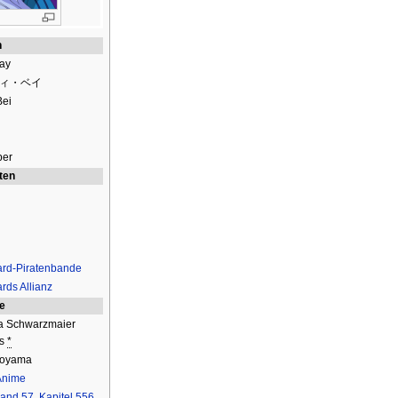
n
ay
ィ・ベイ
Bei
ber
ten
rd-Piratenbande
rds Allianz
ie
a Schwarzmaier
us
*
ioyama
Anime
and 57
,
Kapitel 556