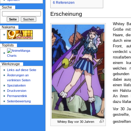
6
Referenzen
Suche
Erscheinung
Whitey Bay
Nakama
Größe mit
Haare, die
durch ein
Toplists
Front, au
verdeckt u
rosafarbe
einem kur
Werkzeuge
welches 
Links auf diese Seite
gebunden 
Änderungen an
dabei aus
verlinkten Seiten
einen lil
Spezialseiten
ein Halst
Druckversion
An ihren 
Permanentlink
Seitenbewertung
dazu lilaf
Vor 30 Ja
gestreif
gestreifte
Whitey Bay vor 30 Jahren