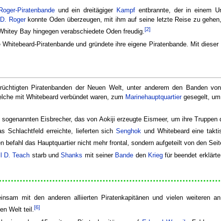
Roger-Piratenbande
und ein dreitägiger
Kampf
entbrannte, der in einem U
 D. Roger
konnte Oden überzeugen, mit ihm auf seine letzte Reise zu gehen,
[2]
hitey Bay hingegen verabschiedete Oden freudig.
 Whitebeard-Piratenbande und gründete ihre eigene Piratenbande. Mit dieser 
erüchtigten Piratenbanden der Neuen Welt, unter anderem den Banden v
elche mit Whitebeard verbündet waren, zum
Marinehauptquartier
gesegelt, um 
 sogenannten Eisbrecher, das von Aokiji erzeugte Eismeer, um ihre Truppen di
s Schlachtfeld erreichte, lieferten sich
Senghok
und Whitebeard eine takti
befahl das Hauptquartier nicht mehr frontal, sondern aufgeteilt von den Seit
l D. Teach
starb und
Shanks
mit seiner
Bande
den
Krieg
für beendet erklärte,
sam mit den anderen alliierten Piratenkapitänen und vielen weiteren a
[6]
n Welt teil.