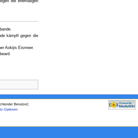
egen die ehemaligen
nbande.
de kämpft gegen die
er Aokijis Eismeer.
beard.
chtender Benutzer]
tz-Optionen