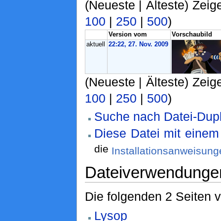
(Neueste | Älteste) Zeig
100
|
250
|
500
)
Version vom
Vorschaubild
aktuell
22:22, 27. Nov. 2009
(Neueste | Älteste) Zeig
100
|
250
|
500
)
Suche nach Datei-Dupl
Diese Datei mit eine
die
Installationsanweisung
Dateiverwendunge
Die folgenden 2 Seiten 
Lysop