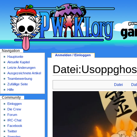
Navigation
Anmelden / Einloggen
Hauptseite
Aktuelle Kapitel
Datei:Usoppghos
Letzte Änderungen
Ausgezeichnete Artikel
Teambewerbung
Zufällige Seite
Datei
Dat
Hilfe
Community
Einloggen
Die Crew
Forum
IRC-Chat
Facebook
Twitter
Spenden