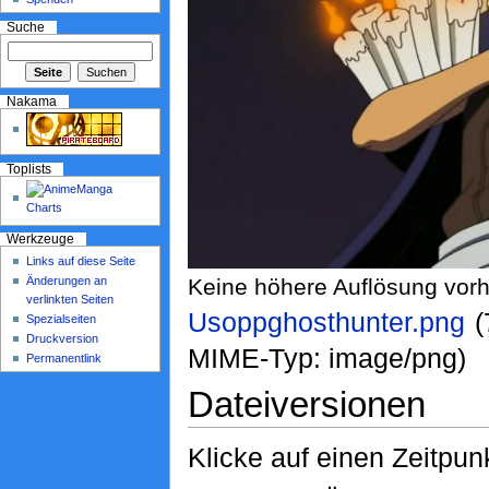
Suche
Nakama
Toplists
Werkzeuge
Links auf diese Seite
Änderungen an
Keine höhere Auflösung vor
verlinkten Seiten
Usoppghosthunter.png
‎
Spezialseiten
Druckversion
MIME-Typ: image/png)
Permanentlink
Dateiversionen
Klicke auf einen Zeitpun