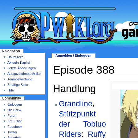
Navigation
Anmelden / Einloggen
Hauptseite
Aktuelle Kapitel
Episode 388
Letzte Änderungen
Ausgezeichnete Artikel
Teambewerbung
Handlung
Zufällige Seite
Hilfe
Community
Grandline
,
Einloggen
Die Crew
Stützpunkt
Forum
IRC-Chat
der Tobiuo
Facebook
Riders
:
Ruffy
Twitter
Spenden