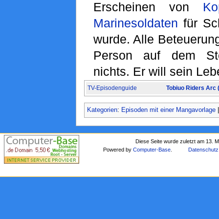
Erscheinen von
Ko
Marinesoldaten
für Sc
wurde. Alle Beteuerung
Person auf dem Ste
nichts. Er will sein Le
TV-Episodenguide
Tobiuo Riders Arc
Kategorien
:
Episoden mit einer Mangavorlage
Diese Seite wurde zuletzt am 13. 
Powered by
Computer-Base
.
Datenschutz