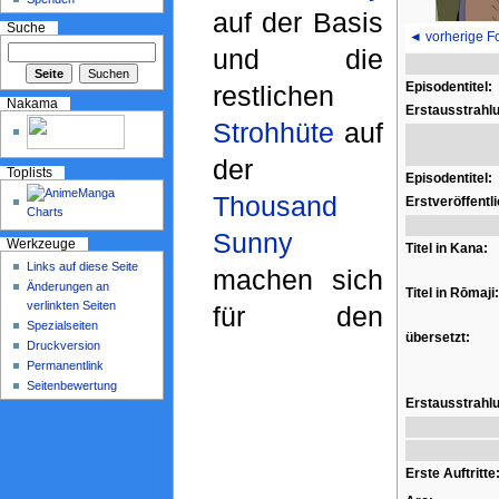
auf der Basis
Suche
◄ vorherige F
und die
Episodentitel:
restlichen
Nakama
Erstausstrahl
Strohhüte
auf
der
Toplists
Episodentitel:
Thousand
Erstveröffentl
Sunny
Werkzeuge
Titel in Kana:
Links auf diese Seite
machen sich
Änderungen an
Titel in Rōmaji:
verlinkten Seiten
für den
Spezialseiten
übersetzt:
Druckversion
Permanentlink
Seitenbewertung
Erstausstrahl
Erste Auftritte