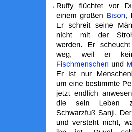
Ruffy flüchtet vor D
einem großen
Bison
, 
Er schreit seine Mä
nicht mit der Stroh
werden. Er scheuch
weg, weil er kei
Fischmenschen
und
M
Er ist nur Menschen
um eine bestimmte Per
jetzt endlich anwesen
die sein Leben ze
Schwarzfuß Sanji. Der
und versteht nicht, w
ihn ist. Duval sch