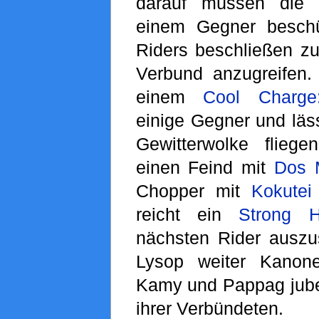
darauf müssen die 
einem Gegner beschü
Riders beschließen 
Verbund anzugreifen.
einem
Cool Charg
einige Gegner und läss
Gewitterwolke flieg
einen Feind mit
Dos 
Chopper mit
Kokutei
reicht ein
Strong 
nächsten Rider auszu
Lysop weiter Kanone
Kamy und Pappag jubel
ihrer Verbündeten.