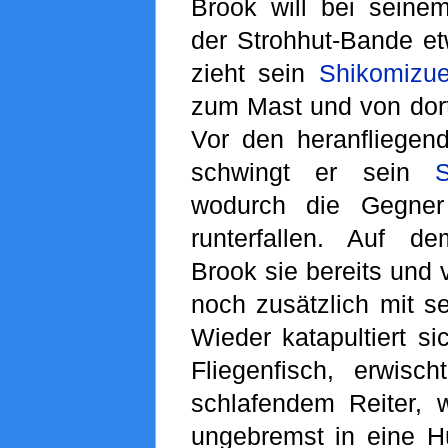
Brook will bei seine
der Strohhut-Bande et
zieht sein
Shikomizu
zum Mast und von dort 
Vor den heranfliegend
schwingt er sein
S
wodurch die Gegner
runterfallen. Auf d
Brook sie bereits und 
noch zusätzlich mit s
Wieder katapultiert si
Fliegenfisch, erwisc
schlafendem Reiter, 
ungebremst in eine Hü