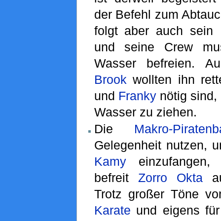
der Befehl zum Abtauc
folgt aber auch sein
und seine Crew mu
Wasser befreien. 
Brook
wollten ihn ret
und
Franky
nötig sind,
Wasser zu ziehen.
Die
Makro-Piraten
Gelegenheit nutzen, 
Kamy
einzufangen,
befreit
Zorro
Okta
au
Trotz großer Töne v
Karate
und eigens für 