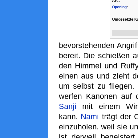
Arc:
Opening
:
Umgesetzte Ka
bevorstehenden Angriff
bereit. Die schießen 
den Himmel und Ruffy 
einen aus und zieht d
um selbst zu fliegen
werfen Kanonen auf 
Sanji
mit einem Wirb
kann.
Nami
trägt der 
einzuholen, weil sie un
ist derweil begeister