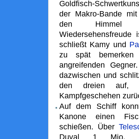
Goldfisch-Schwertku
der Makro-Bande mi
den Himmel g
Wiedersehensfreude 
schließt Kamy und
Pa
zu spät bemerken 
angreifenden Gegner
dazwischen und schlitz
den dreien auf,
Kampfgeschehen zurü
Auf dem Schiff kon
Kanone einen Fis
schießen. Über
Teles
Duval 1 Mio.