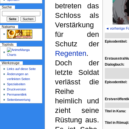
betreten das
Suche
Schloss als
Verstärkung
Nakama
◄ vorherige F
für den
Episodentitel:
Schutz der
Toplists
Regenten
.
Erstausstrahl
Doch der
Werkzeuge
Dialogbuch:
Links auf diese Seite
letzte Soldat
Änderungen an
verlinkten Seiten
verlässt die
Episodentitel:
Spezialseiten
Reihe
Druckversion
Permanentlink
heimlich und
Erstveröffentl
Seitenbewertung
zieht seine
Titel in Kana:
Rüstung aus.
Titel in Rōmaji: