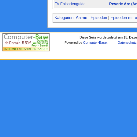
TV-Episodenguide
Reverie Arc (A
Kategorien
:
Anime
|
Episoden
|
Episoden mit e
Diese Seite wurde zuletzt am 15. Dez
Powered by
Computer-Base
.
Datenschutz