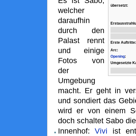
Es ist Sabo,
übersetzt:
welcher
daraufhin
Erstausstrahl
durch den
Palast rennt
Erste Auftritte
und einige
Arc:
Opening
:
Fotos von
Umgesetzte Ka
der
Umgebung
macht. Er geht in v
und sondiert das Gebi
wird er von einem S
doch schaltet Sabo die
Innenhof:
Vivi
ist ent