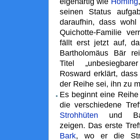
eigenartig wie
Homing
seinen Status aufga
daraufhin, dass woh
Quichotte-Familie ver
fällt erst jetzt auf, 
Bartholomäus Bär re
Titel „unbesiegbare
Rosward erklärt, dass
der Reihe sei, ihn zu 
Es beginnt eine Reihe
die verschiedene Tre
Strohhüten
und Bar
zeigen. Das erste Tre
Bark
, wo er die Str