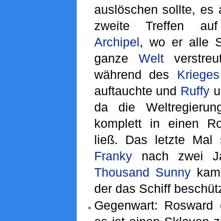
auslöschen sollte, es 
zweite Treffen 
Archipel
, wo er alle 
ganze
Welt
verstreu
während des
Krieges
auftauchte und
Ruffy
u
da die Weltregierun
komplett in einen R
ließ. Das letzte Mal
Franky
nach zwei Ja
Thousand Sunny
kam 
der das Schiff beschüt
Gegenwart: Rosward e