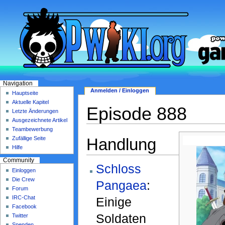
Navigation
Anmelden / Einloggen
Hauptseite
Aktuelle Kapitel
Episode 888
Letzte Änderungen
Ausgezeichnete Artikel
Teambewerbung
Handlung
Zufällige Seite
Hilfe
Community
Schloss
Einloggen
Die Crew
Pangaea
:
Forum
IRC-Chat
Einige
Facebook
Soldaten
Twitter
Spenden