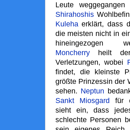
Leute weggegangen 
Shirahoshis
Wohlbefin
Kuleha
erklärt, dass d
die meisten nicht in ei
hineingezogen w
Moncherry
heilt der
Verletzungen, wobei
findet, die kleinste 
größte Prinzessin der
sehen.
Neptun
bedankt
Sankt Miosgard
für d
sieht ein, dass jed
schlechte Personen be
sein eigenes Reich