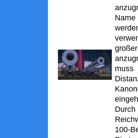
anzug
Name b
werd
verwen
groß
anzug
muss
Dist
Kanon
einge
Durc
Reich
100-Be