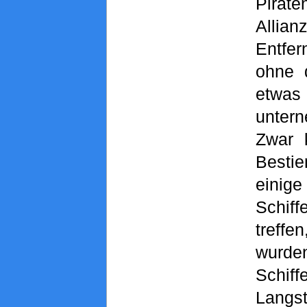
Pira
Allia
Entfe
ohne 
etw
unter
Zwar 
Bestie
eini
Schif
treffe
wurde
Sch
Langs