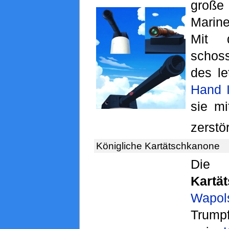
große
Marine
Mit 
schoss
des le
Hand 
sie m
zerstör
Königliche Kartätschkanone
D
Kartä
Wapol
Trump