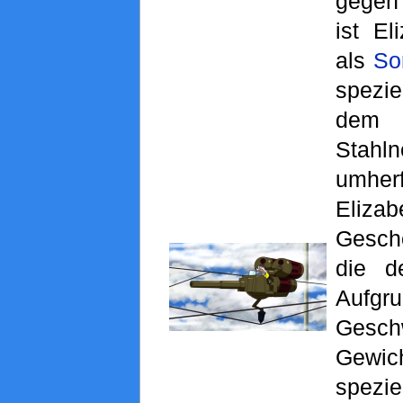
gegen 
ist El
als
So
spezi
dem
Stahln
umhe
Eliza
Gesch
die d
Auf
Gesch
Gewic
spezie