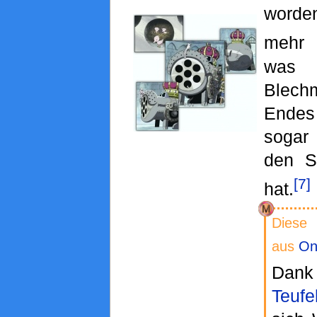
worden
mehr f
w
Blech
Ende
sogar
den S
[7]
hat.
Diese 
aus
On
Da
Teufe