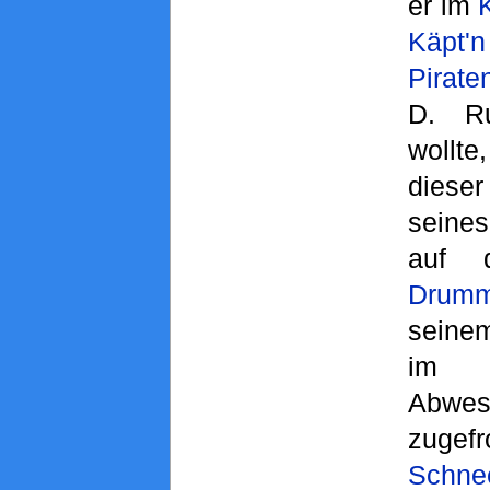
er im
Käpt'n
Pirat
D. Ru
wollt
diese
sei
auf d
Drum
seine
im L
Abwes
zugef
Schne