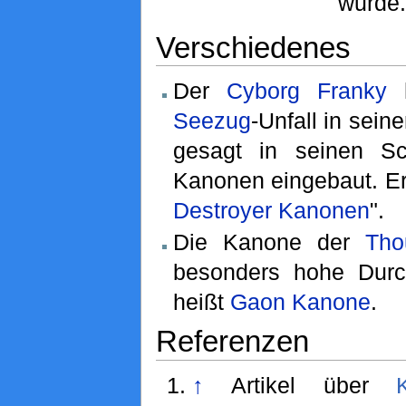
wurde
Verschiedenes
Der
Cyborg
Franky
h
Seezug
-Unfall in sei
gesagt in seinen Sch
Kanonen eingebaut. Er
Destroyer Kanonen
".
Die Kanone der
Tho
besonders hohe Durc
heißt
Gaon Kanone
.
Referenzen
↑
Artikel über