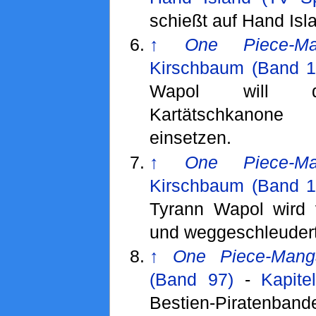
schießt auf Hand Isl
↑
One Piece-Ma
Kirschbaum (Band 1
Wapol will di
Kartätschkanon
einsetzen.
↑
One Piece-Ma
Kirschbaum (Band 1
Tyrann Wapol wird 
und weggeschleudert
↑
One Piece-Mang
(Band 97)
-
Kapite
Bestien-Piratenb