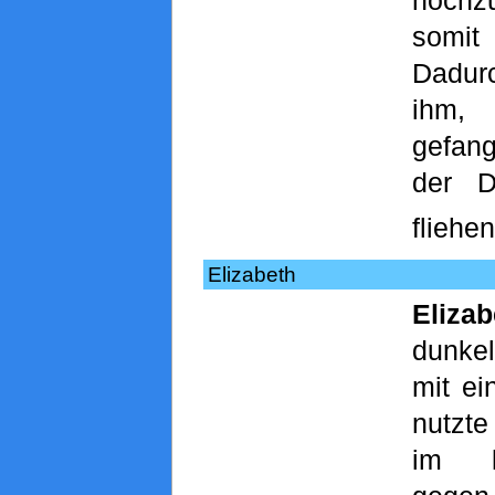
somi
Dadu
ihm
gefan
der 
fliehen
Elizabeth
Elizab
dunkel
mit e
nutzt
im 