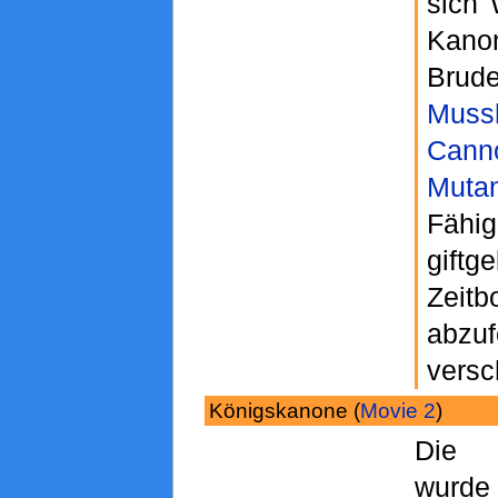
sich 
Kano
Bru
Mus
Cann
Muta
Fäh
giftg
Zeit
abzuf
versc
Königskanone (
Movie 2
)
Di
wur