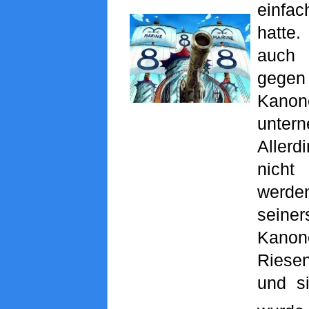
einf
hatte.
auch
ge
Kanon
unter
Aller
nich
werd
sein
Kanon
Riese
und s