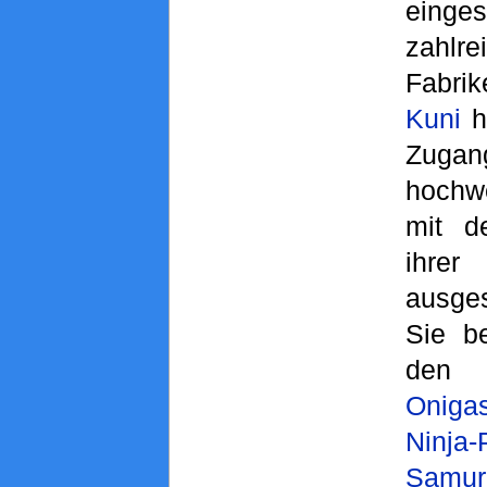
einge
zahlr
Fabri
Kuni
ha
Zugan
hochw
mit d
ihr
ausge
Sie b
den
Oniga
Ninja-
Samura