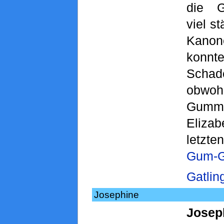
die G
viel s
Kanon
konnt
Scha
obwo
Gumm
Eliz
letzte
Gum-G
Gatlin
Josephine
Josep