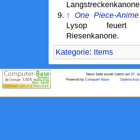
Langstreckenkanonen
↑
One Piece-Anime
Lysop feuert
Riesenkanone.
Kategorie
:
Items
Diese Seite wurde zuletzt am 27. J
Powered by
Computer-Base
.
Datenschutz