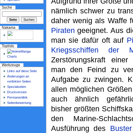
Aufgrund ihrer Größe un
Suche
nämlich schwer zu tran
daher wenig als Waffe f
Nakama
Piraten
geeignet. Aus di
man sie dafür oft auf
P
Toplists
Kriegsschiffen der M
Zerstörungskraft eine
Werkzeuge
man den Feind zu ver
Links auf diese Seite
Änderungen an
Aufgabe zu zwingen. K
verlinkten Seiten
Spezialseiten
allen möglichen Größen
Druckversion
auch ähnlich gefähr
Permanentlink
Seitenbewertung
bisher größten Schiffs
den Marine-Schlacht
Ausführung des
Buster