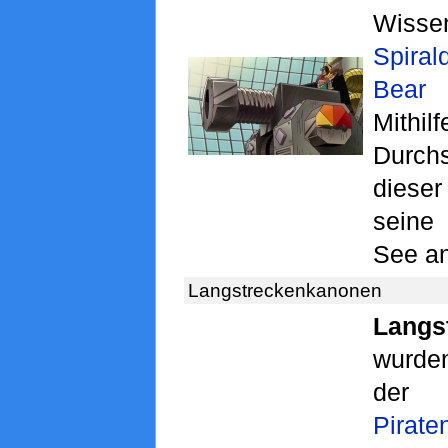
Wisse
Spiral
Bear 
Mithi
Durchs
dieser
seine
See an
Langstreckenkanonen
Langs
wurden
d
Pirat