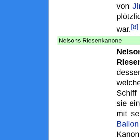
von
Ji
plötz
[8]
war.
Nelsons Riesenkanone
Nelso
Riese
des
welch
Schiff
sie ei
mit s
Ballon
Kanon