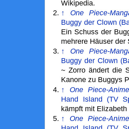
Wikipedia.
↑
One Piece-Mang
Buggy der Clown (Ba
Ein Schuss der Bugg
mehrere Häuser der 
↑
One Piece-Mang
Buggy der Clown (B
~ Zorro ändert die 
Kanone zu Buggys Pi
↑
One Piece-Anim
Hand Island (TV Sp
kämpft mit Elizabeth
↑
One Piece-Anim
Hand Island (TV Sp