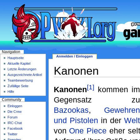
Navigation
Anmelden / Einloggen
Hauptseite
Aktuelle Kapitel
Kanonen
Letzte Änderungen
Ausgezeichnete Artikel
Teambewerbung
[1]
Zufällige Seite
Kanonen
kommen im
Hilfe
Gegensatz zu
Community
Einloggen
Bazookas
,
Gewehren
Die Crew
Forum
und Pistolen
in der
Welt
IRC-Chat
von
One Piece
eher sel
Facebook
Twitter
Spenden