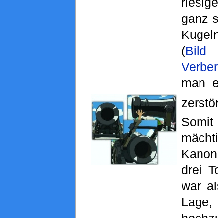
riesig
ganz s
Kugel
(
Bil
Verbe
man e
zerstö
Somit
mächt
Kanon
drei 
war al
La
hoch