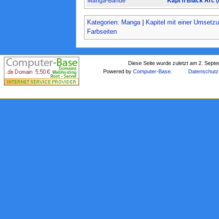
Manga-Bände
Käpt'n Black Arc 
Kategorien
:
Manga
|
Kapitel mit einer Umsetz
Farbseiten
Diese Seite wurde zuletzt am 2. Sept
Powered by
Computer-Base
.
Datenschutz