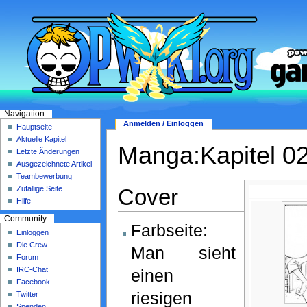
Navigation
Anmelden / Einloggen
Hauptseite
Aktuelle Kapitel
Manga:Kapitel 0
Letzte Änderungen
Ausgezeichnete Artikel
Teambewerbung
Cover
Zufällige Seite
Hilfe
Community
Farbseite:
Einloggen
Die Crew
Man sieht
Forum
IRC-Chat
einen
Facebook
riesigen
Twitter
Spenden