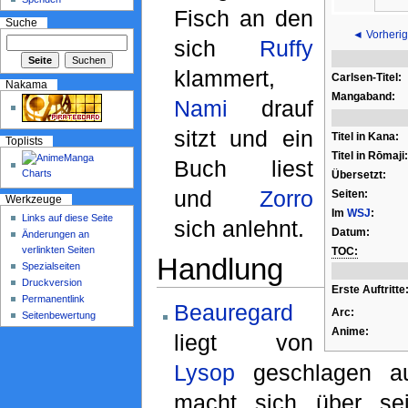
Fisch an den
Suche
◄ Vorherig
sich
Ruffy
klammert,
Carlsen-Titel:
Nakama
Mangaband:
Nami
drauf
sitzt und ein
Titel in Kana:
Toplists
Titel in Rōmaji:
Buch liest
Übersetzt:
und
Zorro
Seiten:
Werkzeuge
Im
WSJ
:
Links auf diese Seite
sich anlehnt.
Datum:
Änderungen an
verlinkten Seiten
TOC:
Handlung
Spezialseiten
Druckversion
Erste Auftritte
Permanentlink
Beauregard
Arc:
Seitenbewertung
Anime:
liegt von
Lysop
geschlagen a
macht sich über se